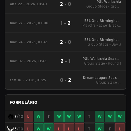
PGL Wallachia
2
-
0
abr. 22 - 2026, 01:40
Group Stage - Group
Stage
ESL One Birmingham
1
-
2
mar. 27 - 2026, 07:00
Playoffs - Lower Bracket
2026
Quarterfinals
ESL One Birmingham
2
-
0
mar. 24 - 2026, 07:45
Group Stage - Day 3
2026
PGL Wallachia Season
2
-
1
mar. 07 - 2026, 11:45
Group Stage - Round 1
7 Main Tournament
DreamLeague Season
0
-
2
fev. 16 - 2026, 01:25
Group Stage 1 -
28
February 16
FORMULÁRIO
7
/10
L
W
T
W
W
W
T
W
W
W
3
/10
L
W
W
L
L
L
T
W
T
L