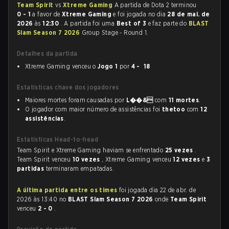
Team Spirit
vs
Xtreme Gaming
A partida de Dota 2 terminou
0 - 1
a favor de
Xtreme Gaming
e foi jogada no dia
28 de mai. de
2026
às
12:30
. A partida foi uma
Best of 3
e faz parte do
BLAST
Slam Season 7 2026
Group Stage - Round 1.
Detalhes da partida
Xtreme Gaming venceu o
Jogo 1
por
4 - 18
Estatísticas chave dos jogadores
Maiores mortes foram causadas por
L��&
com
11 mortes
.
O jogador com maior número de assistências foi
thetoo
com
12
assistências
.
Estatísticas Head-to-head
Team Spirit e Xtreme Gaming haviam se enfrentado
25 vezes
.
Team Spirit venceu
10 vezes
, Xtreme Gaming venceu
12 vezes
e
3
partidas
terminaram empatadas.
A última partida entre os times
foi jogada dia 22 de abr. de
2026 às 13:40 no
BLAST Slam Season 7 2026
onde
Team Spirit
venceu
2 - 0
.