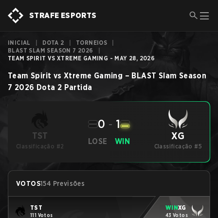
STRAFE ESPORTS
INICIAL
|
DOTA 2
|
TORNEIOS
|
BLAST SLAM SEASON 7 2026
|
TEAM SPIRIT VS XTREME GAMING - MAY 28, 2026
Team Spirit
vs
Xtreme Gaming
–
BLAST Slam Season
7 2026
Dota 2
Partida
0
-
1
XG
TST
LOSE
WIN
Classificação #2
Classificação #5
VOTOS
154 Previsões
TST
WIN
XG
111 Votos
43 Votos