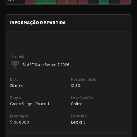
INFORMAÇÃO DE PARTIDA
Torneio
BLAST Slam Season 7 2026
Data
Hora de início
28 maio
12:30
Etapa
Localização
Group Stage - Round 1
Online
Premiação
Formato
$
1000000
Best of 3