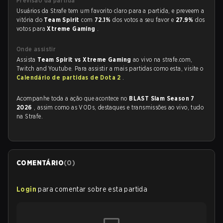
Previsão da partida
Usuários da Strafe tem um favorito claro para a partida, e preveem a
vitória do
Team Spirit
com
72.1%
dos votos a seu favor e
27.9%
dos
votos para
Xtreme Gaming
.
Onde assistir
Assista
Team Spirit vs Xtreme Gaming
ao vivo na strafe.com,
Twitch and Youtube. Para assistir a mais partidas como esta, visite o
Calendário de partidas de Dota 2
.
Acompanhe toda a ação que acontece no
BLAST Slam Season 7
2026
, assim como as VODs, destaques e transmissões ao vivo, tudo
na Strafe.
COMENTÁRIO
(
0
)
Login
para comentar sobre esta partida