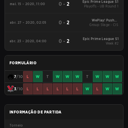
Epic Prime League S1
0
-
2
mai. 15 - 2020, 11:00
Playoffs - UB Round 1
WePlay! Pushka
0
-
2
abr. 27 - 2020, 02:05
League S1 Division 1
Group Stage - CIS
Epic Prime League S1
0
-
2
abr. 23 - 2020, 04:00
Week #2
FORMULÁRIO
7
/10
L
W
T
W
W
W
T
W
W
W
3
/10
L
L
L
L
L
L
W
L
W
W
INFORMAÇÃO DE PARTIDA
Torneio