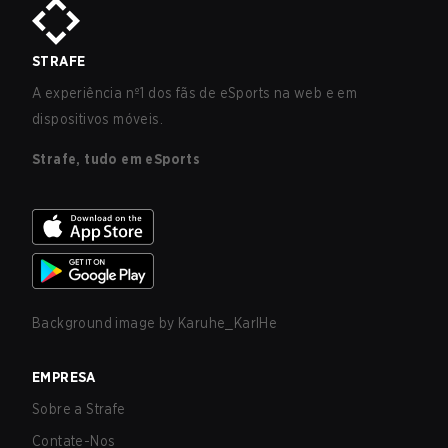
STRAFE
A experiência nº1 dos fãs de eSports na web e em
dispositivos móveis.
Strafe, tudo em eSports
Background image by
Karuhe_KarlHe
EMPRESA
Sobre a Strafe
Contate-Nos