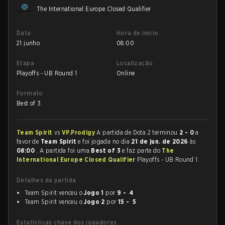
The International Europe Closed Qualifier
Data
Hora de início
21 junho
08:00
Etapa
Localização
Playoffs - UB Round 1
Online
Formato
Best of 3
Team Spirit
vs
VP.Prodigy
A partida de Dota 2 terminou
2 - 0
a
favor de
Team Spirit
e foi jogada no dia
21 de jun. de 2026
às
08:00
. A partida foi uma
Best of 3
e faz parte do
The
International Europe Closed Qualifier
Playoffs - UB Round 1.
Detalhes da partida
Team Spirit venceu o
Jogo 1
por
9 - 4
Team Spirit venceu o
Jogo 2
por
15 - 5
Estatísticas chave dos jogadores