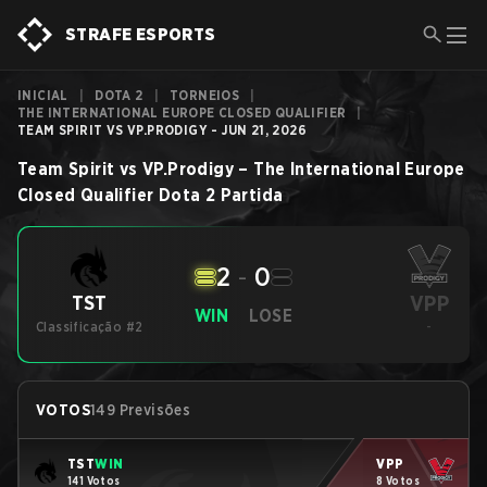
STRAFE ESPORTS
INICIAL
|
DOTA 2
|
TORNEIOS
|
THE INTERNATIONAL EUROPE CLOSED QUALIFIER
|
TEAM SPIRIT VS VP.PRODIGY - JUN 21, 2026
Team Spirit
vs
VP.Prodigy
–
The International Europe
Closed Qualifier
Dota 2
Partida
2
-
0
VPP
TST
WIN
LOSE
Classificação #2
-
VOTOS
149 Previsões
TST
WIN
VPP
141 Votos
8 Votos