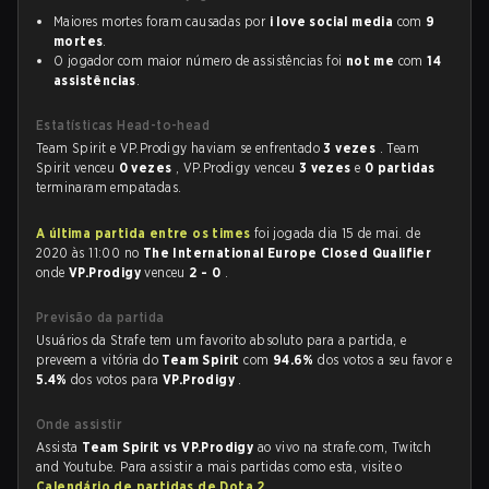
Maiores mortes foram causadas por
i love social media
com
9
mortes
.
O jogador com maior número de assistências foi
not me
com
14
assistências
.
Estatísticas Head-to-head
Team Spirit e VP.Prodigy haviam se enfrentado
3 vezes
. Team
Spirit venceu
0 vezes
, VP.Prodigy venceu
3 vezes
e
0 partidas
terminaram empatadas.
A última partida entre os times
foi jogada dia 15 de mai. de
2020 às 11:00 no
The International Europe Closed Qualifier
onde
VP.Prodigy
venceu
2 - 0
.
Previsão da partida
Usuários da Strafe tem um favorito absoluto para a partida, e
preveem a vitória do
Team Spirit
com
94.6%
dos votos a seu favor e
5.4%
dos votos para
VP.Prodigy
.
Onde assistir
Assista
Team Spirit vs VP.Prodigy
ao vivo na strafe.com, Twitch
and Youtube. Para assistir a mais partidas como esta, visite o
Calendário de partidas de Dota 2
.