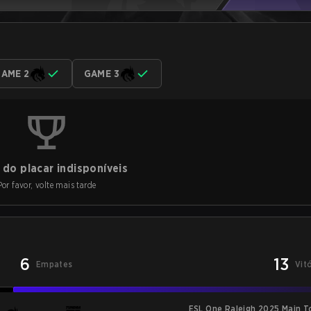
AME 2
GAME 3
do placar indisponíveis
Por favor, volte mais tarde
6
13
Empates
Vit
ESL One Raleigh 2025 Main 