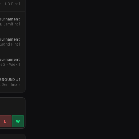
s - UB Final
Tournament
LB Semifinal
Tournament
 Grand Final
Tournament
e 2 - Week 1
YGROUND #1
t Semifinals
L
W