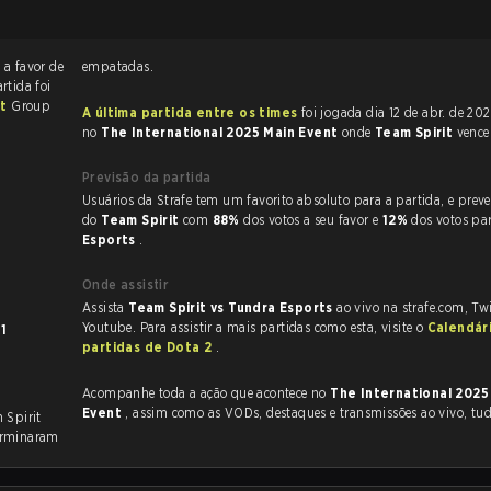
1
a favor de
empatadas.
artida foi
nt
Group
A última partida entre os times
foi jogada dia 12 de abr. de 2025 às 19:35
no
The International 2025 Main Event
onde
Team Spirit
venc
Previsão da partida
Usuários da Strafe tem um favorito absoluto para a partida, e preveem a vitória
do
Team Spirit
com
88%
dos votos a seu favor e
12%
dos votos pa
Esports
.
Onde assistir
Assista
Team Spirit vs Tundra Esports
ao vivo na strafe.com, Tw
Youtube. Para assistir a mais partidas como esta, visite o
Calendár
31
partidas de Dota 2
.
Acompanhe toda a ação que acontece no
The International 2025
Event
, assim como as VODs, destaques e transmissões ao vivo, tu
 Spirit
erminaram