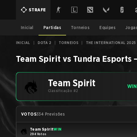
STRAFE
Inicial
Partidas
Torneios
Equipes
Joga
INICIAL
|
DOTA 2
|
TORNEIOS
|
THE INTERNATIONAL 2025
Team Spirit
vs
Tundra Esports
Team Spirit
WIN
Classificação #2
VOTOS
334 Previsões
Team Spirit
WIN
294 Votos