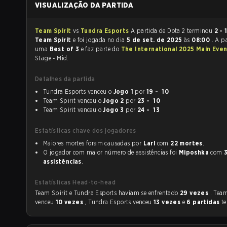
VISUALIZAÇÃO DA PARTIDA
Team Spirit
vs
Tundra Esports
A partida de Dota 2 terminou
2 - 
Team Spirit
e foi jogada no dia
5 de set. de 2025
às
08:00
. A p
uma
Best of 3
e faz parte do
The International 2025 Main Eve
Stage - Mid.
Detalhes da partida
Tundra Esports venceu o
Jogo 1
por
19 - 10
Team Spirit venceu o
Jogo 2
por
23 - 10
Team Spirit venceu o
Jogo 3
por
24 - 13
Estatísticas chave dos jogadores
Maiores mortes foram causadas por
Larl
com
22 mortes
.
O jogador com maior número de assistências foi
Miposhka
com
assistências
.
Estatísticas Head-to-head
Team Spirit e Tundra Esports haviam se enfrentado
29 vezes
. Team
venceu
10 vezes
, Tundra Esports venceu
13 vezes
e
6 partidas
t