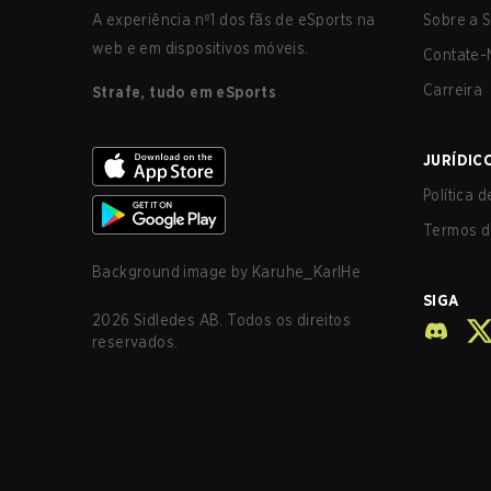
A experiência nº1 dos fãs de eSports na
Sobre a S
web e em dispositivos móveis.
Contate-
Carreira
Strafe, tudo em eSports
JURÍDIC
Política 
Termos d
Background image by
Karuhe_KarlHe
SIGA
2026
Sidledes AB. Todos os direitos
reservados.