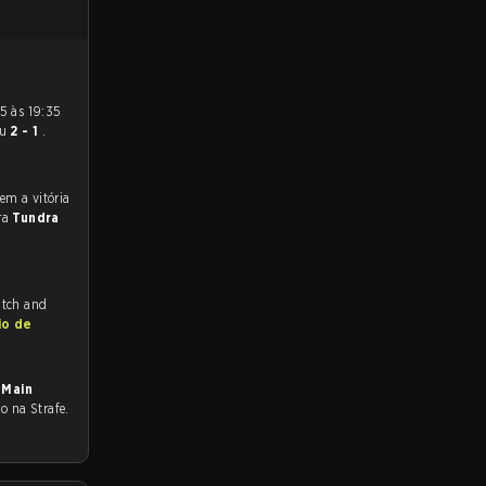
eu
2 - 1
.
ra
Tundra
itch and
io de
 Main
do na Strafe.