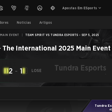
Apostas Em ESports
dores
Notícias
Artigos
 MAIN EVENT
|
TEAM SPIRIT VS TUNDRA ESPORTS - SEP 5, 2025
–
The International 2025 Main Event
Tundra Esports
2
-
1
LOSE
-
Tundra Es
4