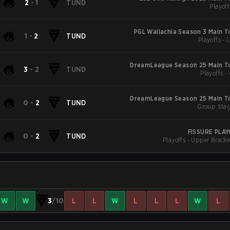
2
-
1
TUND
Playoff
PGL Wallachia Season 3 Main 
1
-
2
TUND
Playoffs - 
DreamLeague Season 25 Main 
3
-
2
TUND
Playoffs -
DreamLeague Season 25 Main 
0
-
2
TUND
Group Stag
FISSURE PLA
0
-
2
TUND
Playoffs - Upper Bracke
W
W
3
/10
L
L
W
L
L
L
W
L