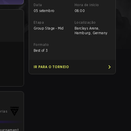
Data
Hora de início
05 setembro
08:00
Etapa
Localização
Group Stage - Mid
Barclays Arena,
Hamburg, Germany
Formato
Best of 3
IR PARA O TORNEIO
órias
Tournament