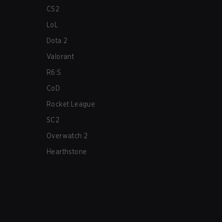
CS2
LoL
Dota 2
Valorant
R6:S
CoD
Rocket League
SC2
Overwatch 2
Hearthstone