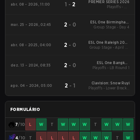
PREMIER SERIES 2026
1
-
2
abr. 08 - 2026, 11:00
Playoffs - UB
Quarterfinals
ESL One Birmingham
2
-
0
mar. 25 - 2026, 02:45
Group Stage - Day 4
2026
ESL One Raleigh 2025
2
-
0
abr. 08 - 2025, 04:00
Group Stage - April 8 -
Main Tournament
A
ESL One Bangkok
2
-
0
dez. 13 - 2024, 08:35
Playoffs - LB Round 1
2024 Main
Tournament
Clavision: Snow Ruyi
2
-
1
ago. 04 - 2024, 05:00
Playoffs - Lower Bracket
Final
FORMULÁRIO
7
/10
L
W
T
W
W
W
T
W
W
W
4
/10
T
L
L
L
L
W
W
W
T
W