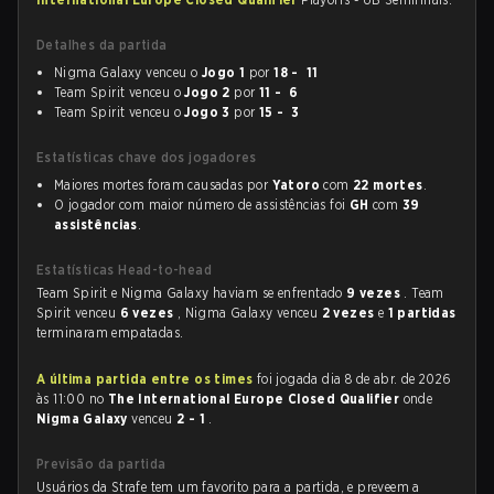
Detalhes da partida
Nigma Galaxy venceu o
Jogo 1
por
18 - 11
Team Spirit venceu o
Jogo 2
por
11 - 6
Team Spirit venceu o
Jogo 3
por
15 - 3
Estatísticas chave dos jogadores
Maiores mortes foram causadas por
Yatoro
com
22 mortes
.
O jogador com maior número de assistências foi
GH
com
39
assistências
.
Estatísticas Head-to-head
Team Spirit e Nigma Galaxy haviam se enfrentado
9 vezes
. Team
Spirit venceu
6 vezes
, Nigma Galaxy venceu
2 vezes
e
1 partidas
terminaram empatadas.
A última partida entre os times
foi jogada dia 8 de abr. de 2026
às 11:00 no
The International Europe Closed Qualifier
onde
Nigma Galaxy
venceu
2 - 1
.
Previsão da partida
Usuários da Strafe tem um favorito para a partida, e preveem a