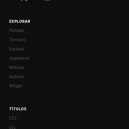
EXPLORAR
Partidas
Torneios
Equipes
Jogadores
Notícias
Authors
Artigos
TÍTULOS
CS2
LoL