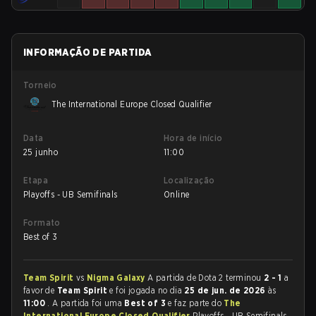
INFORMAÇÃO DE PARTIDA
Torneio
The International Europe Closed Qualifier
Data
Hora de início
25 junho
11:00
Etapa
Localização
Playoffs - UB Semifinals
Online
Formato
Best of 3
Team Spirit
vs
Nigma Galaxy
A partida de Dota 2 terminou
2 - 1
a
favor de
Team Spirit
e foi jogada no dia
25 de jun. de 2026
às
11:00
. A partida foi uma
Best of 3
e faz parte do
The
International Europe Closed Qualifier
Playoffs - UB Semifinals.