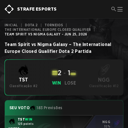
STRAFE ESPORTS
INICIAL
|
DOTA 2
|
TORNEIOS
|
THE INTERNATIONAL EUROPE CLOSED QUALIFIER
|
TEAM SPIRIT VS NIGMA GALAXY - JUN 25, 2026
Team Spirit
vs
Nigma Galaxy
–
The International
Europe Closed Qualifier
Dota 2
Partida
2
-
1
NGG
TST
WIN
LOSE
Classificação #2
Classificação #12
SEU VOTO
183 Previsões
TST
WIN
NGG
125 points
32%