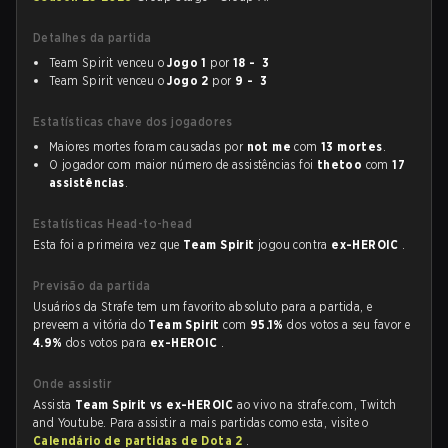
Detalhes da partida
Team Spirit venceu o
Jogo 1
por
18 - 3
Team Spirit venceu o
Jogo 2
por
9 - 3
Estatísticas chave dos jogadores
Maiores mortes foram causadas por
not me
com
13 mortes
.
O jogador com maior número de assistências foi
thetoo
com
17
assistências
.
Estatísticas Head-to-head
Esta foi a primeira vez que
Team Spirit
jogou contra
ex-HEROIC
.
Previsão da partida
Usuários da Strafe tem um favorito absoluto para a partida, e
preveem a vitória do
Team Spirit
com
95.1%
dos votos a seu favor e
4.9%
dos votos para
ex-HEROIC
.
Onde assistir
Assista
Team Spirit vs ex-HEROIC
ao vivo na strafe.com, Twitch
and Youtube. Para assistir a mais partidas como esta, visite o
Calendário de partidas de Dota 2
.