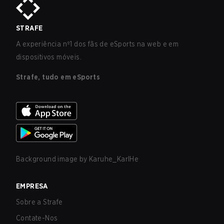
STRAFE
A experiência nº1 dos fãs de eSports na web e em
dispositivos móveis.
Strafe, tudo em eSports
Background image by
Karuhe_KarlHe
EMPRESA
Sobre a Strafe
Contate-Nos