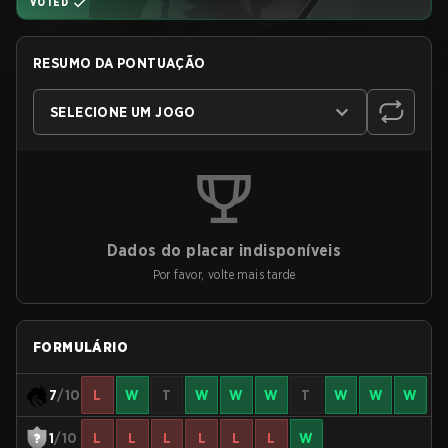
VOTED
RESUMO DA PONTUAÇÃO
SELECIONE UM JOGO
Dados do placar indisponíveis
Por favor, volte mais tarde
FORMULÁRIO
7
/10
L
W
T
W
W
W
T
W
W
W
1
/10
L
L
L
L
L
L
W