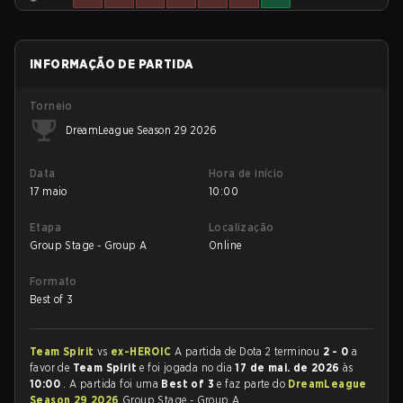
INFORMAÇÃO DE PARTIDA
Torneio
DreamLeague Season 29 2026
Data
Hora de início
17 maio
10:00
Etapa
Localização
Group Stage - Group A
Online
Formato
Best of 3
Team Spirit
vs
ex-HEROIC
A partida de Dota 2 terminou
2 - 0
a
favor de
Team Spirit
e foi jogada no dia
17 de mai. de 2026
às
10:00
. A partida foi uma
Best of 3
e faz parte do
DreamLeague
Season 29 2026
Group Stage - Group A.