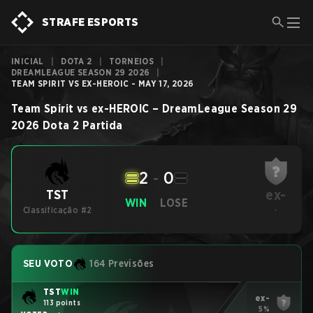
STRAFE ESPORTS
INICIAL
|
DOTA 2
|
TORNEIOS
|
DREAMLEAGUE SEASON 29 2026
|
TEAM SPIRIT VS EX-HEROIC - MAY 17, 2026
Team Spirit
vs
ex-HEROIC
–
DreamLeague Season 29
2026
Dota 2
Partida
2
-
0
ex-
TST
WIN
LOSE
Classificação #2
-
SEU VOTO
164 Previsões
TST
WIN
ex-
113 points
5%