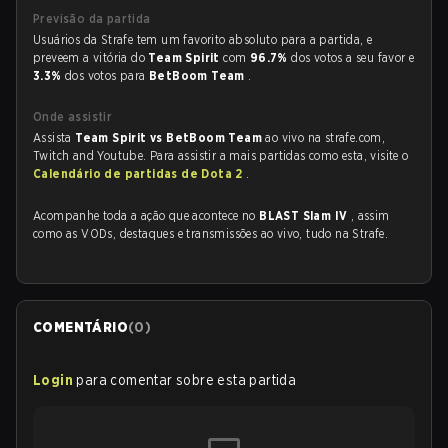
Previsão da partida
Usuários da Strafe tem um favorito absoluto para a partida, e
preveem a vitória do
Team Spirit
com
96.7%
dos votos a seu favor e
3.3%
dos votos para
BetBoom Team
.
Onde assistir
Assista
Team Spirit vs BetBoom Team
ao vivo na strafe.com,
Twitch and Youtube. Para assistir a mais partidas como esta, visite o
Calendário de partidas de Dota 2
.
Acompanhe toda a ação que acontece no
BLAST Slam IV
, assim
como as VODs, destaques e transmissões ao vivo, tudo na Strafe.
COMENTÁRIO
(
0
)
Login
para comentar sobre esta partida