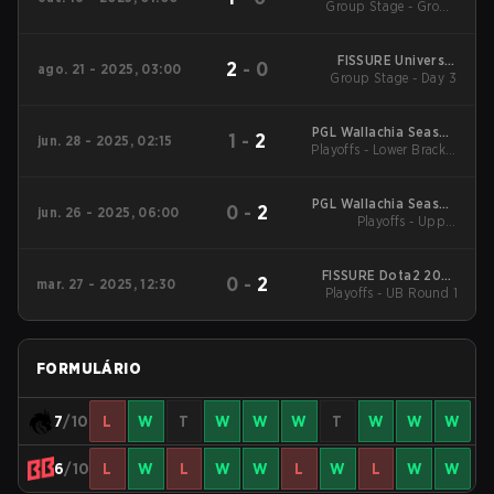
Group Stage - Group
Stage
FISSURE Universe:
2
-
0
ago. 21 - 2025, 03:00
Group Stage - Day 3
Episode 6
PGL Wallachia Season
1
-
2
jun. 28 - 2025, 02:15
Playoffs - Lower Bracket
5
Semifinal
PGL Wallachia Season
0
-
2
jun. 26 - 2025, 06:00
Playoffs - Upper
5
Bracket Quarterfinals
FISSURE Dota2 2025
0
-
2
mar. 27 - 2025, 12:30
Playoffs - UB Round 1
FISSURE Universe
Episode 4 Main
Tournament
FORMULÁRIO
7
/10
L
W
T
W
W
W
T
W
W
W
6
/10
L
W
L
W
W
L
W
L
W
W