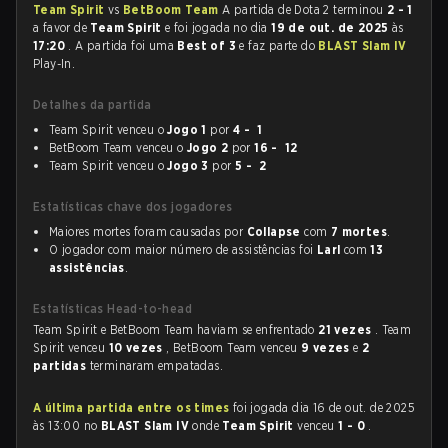
Team Spirit
vs
BetBoom Team
A partida de Dota 2 terminou
2 - 1
a favor de
Team Spirit
e foi jogada no dia
19 de out. de 2025
às
17:20
. A partida foi uma
Best of 3
e faz parte do
BLAST Slam IV
Play-In.
Detalhes da partida
Team Spirit venceu o
Jogo 1
por
4 - 1
BetBoom Team venceu o
Jogo 2
por
16 - 12
Team Spirit venceu o
Jogo 3
por
5 - 2
Estatísticas chave dos jogadores
Maiores mortes foram causadas por
Collapse
com
7 mortes
.
O jogador com maior número de assistências foi
Larl
com
13
assistências
.
Estatísticas Head-to-head
Team Spirit e BetBoom Team haviam se enfrentado
21 vezes
. Team
Spirit venceu
10 vezes
, BetBoom Team venceu
9 vezes
e
2
partidas
terminaram empatadas.
A última partida entre os times
foi jogada dia 16 de out. de 2025
às 13:00 no
BLAST Slam IV
onde
Team Spirit
venceu
1 - 0
.