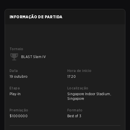
INFORMAÇÃO DE PARTIDA
Torneio
BLAST Slam IV
Data
Hora de início
19 outubro
17:20
Etapa
Localização
Play-In
Singapore Indoor Stadium,
Singapore
Premiação
Formato
$
1000000
Best of 3