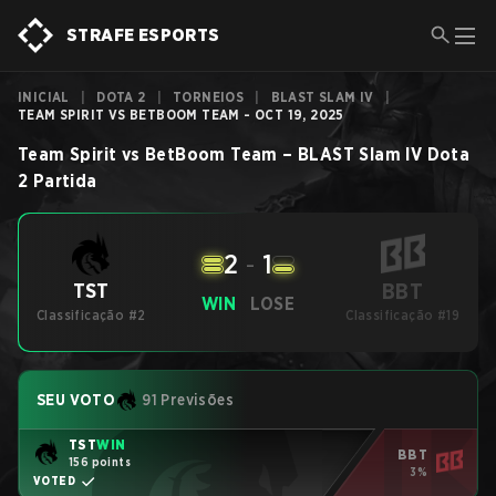
STRAFE ESPORTS
INICIAL
|
DOTA 2
|
TORNEIOS
|
BLAST SLAM IV
|
TEAM SPIRIT VS BETBOOM TEAM - OCT 19, 2025
Team Spirit
vs
BetBoom Team
–
BLAST Slam IV
Dota
2
Partida
2
-
1
BBT
TST
WIN
LOSE
Classificação #2
Classificação #19
SEU VOTO
91 Previsões
TST
WIN
BBT
156 points
3%
VOTED