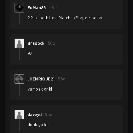
FuMan86
56d
GG to both best Match in Stage 3 so far
Bradock
56d
9Z
JHENRIQUE21
56d
vamos donk!
daveyd
56d
donk go kill