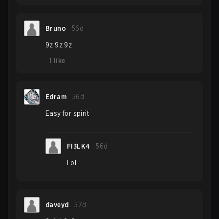
Bruno
56d
9z 9z 9z
1
like
Edram
56d
Easy for spirit
FI3LK4
56d
Lol
daveyd
57d