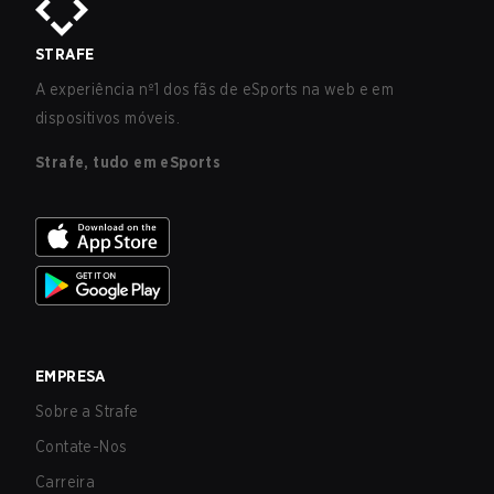
STRAFE
A experiência nº1 dos fãs de eSports na web e em
dispositivos móveis.
Strafe, tudo em eSports
EMPRESA
Sobre a Strafe
Contate-Nos
Carreira