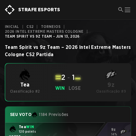
STRAFE ESPORTS
INICIAL
|
CS2
|
TORNEIOS
|
2026 INTEL EXTREME MASTERS COLOGNE
|
TEAM SPIRIT VS 9Z TEAM - JUN 13, 2026
Team Spirit
vs
9z Team
–
2026 Intel Extreme Masters
Cologne
CS2
Partida
2
-
1
9z
Tea
WIN
LOSE
Classificação #2
Classificação #9
SEU VOTO
1184 Previsões
Tea
WIN
9z
120 points
14%