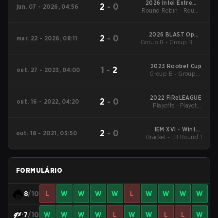
2026 Intel Extreme
2
-
0
jun. 07 - 2026, 04:56
Round Robin - Round
Masters Cologne
Robin
2026 BLAST Open
2
-
0
mar. 22 - 2026, 08:11
Group B - Group B LB
Spring Rotterdam
Semifinal
2023 Roobet Cup
1
-
2
out. 27 - 2023, 04:00
Group B - Group B
Losers' Match
2022 FiReLEAGUE
2
-
0
out. 16 - 2022, 04:20
Playoffs - Playoffs
Semifinal
IEM XVI - Winter
2
-
0
out. 18 - 2021, 03:50
Bracket - LB Round 1
Qualifiers EU
FORMULÁRIO
8
/10
L
W
W
W
W
L
W
W
W
W
7
/10
W
W
W
W
L
W
W
L
L
W