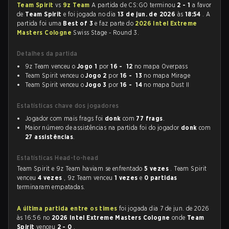
Team Spirit
vs
9z Team
A partida de CS:GO terminou
2 - 1
a favor
de
Team Spirit
e foi jogada no dia
13 de jun. de 2026
às
18:54
. A
partida foi uma
Best of 3
e faz parte do
2026 Intel Extreme
Masters Cologne
Swiss Stage - Round 3.
Detalhes da partida
9z Team venceu o
Jogo 1
por
16 - 12
no mapa Overpass
Team Spirit venceu o
Jogo 2
por
16 - 13
no mapa Mirage
Team Spirit venceu o
Jogo 3
por
16 - 14
no mapa Dust II
Estatísticas chave dos jogadores
Jogador com mais frags foi
donk
com
77 frags
.
Maior número de assistências na partida foi do jogador
donk
com
27 assistências
.
Estatísticas Head-to-head
Team Spirit e 9z Team haviam se enfrentado
5 vezes
. Team Spirit
venceu
4 vezes
, 9z Team venceu
1 vezes
e
0 partidas
terminaram empatadas.
A última partida entre os times
foi jogada dia 7 de jun. de 2026
às 16:56 no
2026 Intel Extreme Masters Cologne
onde
Team
Spirit
venceu
2 - 0
.