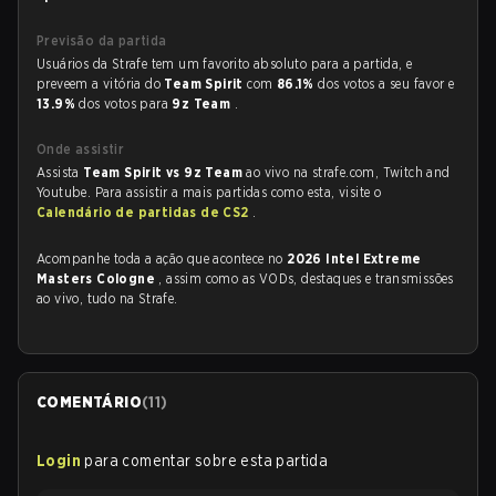
Previsão da partida
Usuários da Strafe tem um favorito absoluto para a partida, e
preveem a vitória do
Team Spirit
com
86.1%
dos votos a seu favor e
13.9%
dos votos para
9z Team
.
Onde assistir
Assista
Team Spirit vs 9z Team
ao vivo na strafe.com, Twitch and
Youtube. Para assistir a mais partidas como esta, visite o
Calendário de partidas de CS2
.
Acompanhe toda a ação que acontece no
2026 Intel Extreme
Masters Cologne
, assim como as VODs, destaques e transmissões
ao vivo, tudo na Strafe.
COMENTÁRIO
(
11
)
Login
para comentar sobre esta partida