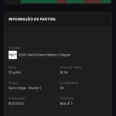
INFORMAÇÃO DE PARTIDA
Torneio
2026 Intel Extreme Masters Cologne
Data
Hora de início
13 junho
18:54
Etapa
Localização
Swiss Stage - Round 3
EU
Premiação
Formato
$
1250000
Best of 3