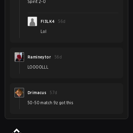
Spirit 2-0
FI3LK4
56d
Lol
Ramineytor
56d
LOOOOLLL
Drimacus
57d
50-50 match 9z got this