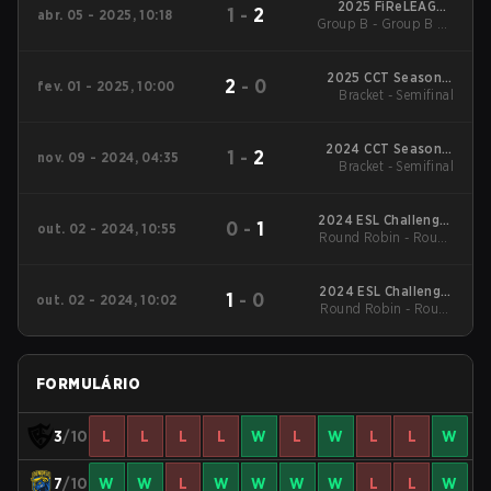
2025 FiReLEAGUE
1
-
2
abr. 05 - 2025, 10:18
Group B - Group B LB
Buenos Aires
Cons. Final
2025 CCT Season 2
2
-
0
fev. 01 - 2025, 10:00
Bracket - Semifinal
South American
Series #6
2024 CCT Season 2
1
-
2
nov. 09 - 2024, 04:35
Bracket - Semifinal
South American
Series #4
2024 ESL Challenger
0
-
1
out. 02 - 2024, 10:55
Round Robin - Round
League Season 48:
South America
Robin
2024 ESL Challenger
1
-
0
out. 02 - 2024, 10:02
Round Robin - Round
League Season 48:
South America
Robin
FORMULÁRIO
3
/10
L
L
L
L
W
L
W
L
L
W
7
/10
W
W
L
W
W
W
W
L
L
W