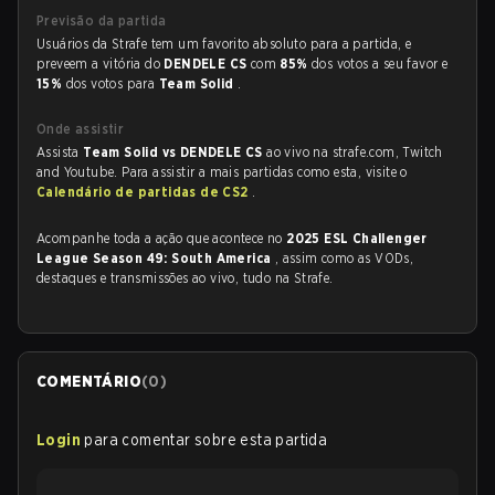
Previsão da partida
Usuários da Strafe tem um favorito absoluto para a partida, e
preveem a vitória do
DENDELE CS
com
85%
dos votos a seu favor e
15%
dos votos para
Team Solid
.
Onde assistir
Assista
Team Solid vs DENDELE CS
ao vivo na strafe.com, Twitch
and Youtube. Para assistir a mais partidas como esta, visite o
Calendário de partidas de CS2
.
Acompanhe toda a ação que acontece no
2025 ESL Challenger
League Season 49: South America
, assim como as VODs,
destaques e transmissões ao vivo, tudo na Strafe.
COMENTÁRIO
(
0
)
Login
para comentar sobre esta partida