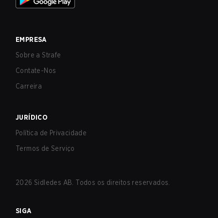
EMPRESA
Sobre a Strafe
Contate-Nos
Carreira
JURÍDICO
Política de Privacidade
Termos de Serviço
2026
Sidledes AB. Todos os direitos reservados.
SIGA