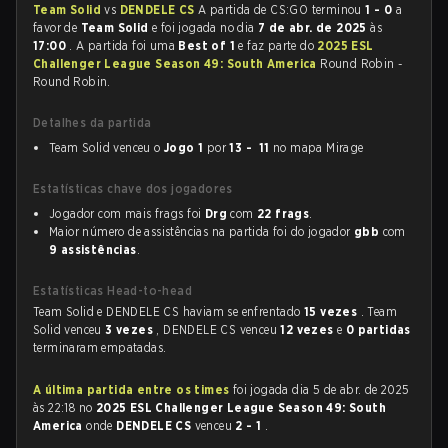
Team Solid
vs
DENDELE CS
A partida de CS:GO terminou
1 - 0
a
favor de
Team Solid
e foi jogada no dia
7 de abr. de 2025
às
17:00
. A partida foi uma
Best of 1
e faz parte do
2025 ESL
Challenger League Season 49: South America
Round Robin -
Round Robin.
Detalhes da partida
Team Solid venceu o
Jogo 1
por
13 - 11
no mapa Mirage
Estatísticas chave dos jogadores
Jogador com mais frags foi
Drg
com
22 frags
.
Maior número de assistências na partida foi do jogador
gbb
com
9 assistências
.
Estatísticas Head-to-head
Team Solid e DENDELE CS haviam se enfrentado
15 vezes
. Team
Solid venceu
3 vezes
, DENDELE CS venceu
12 vezes
e
0 partidas
terminaram empatadas.
A última partida entre os times
foi jogada dia 5 de abr. de 2025
às 22:18 no
2025 ESL Challenger League Season 49: South
America
onde
DENDELE CS
venceu
2 - 1
.