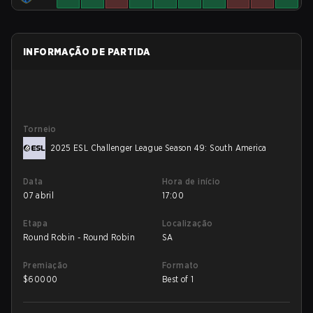
INFORMAÇÃO DE PARTIDA
Torneio
2025 ESL Challenger League Season 49: South America
Data
Hora de início
07 abril
17:00
Etapa
Localização
Round Robin - Round Robin
SA
Premiação
Formato
$
60000
Best of 1