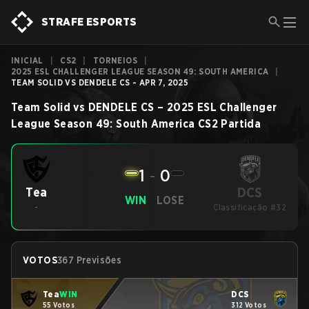
STRAFE ESPORTS
INICIAL
|
CS2
|
TORNEIOS
|
2025 ESL CHALLENGER LEAGUE SEASON 49: SOUTH AMERICA
|
TEAM SOLID VS DENDELE CS - APR 7, 2025
Team Solid
vs
DENDELE CS
–
2025 ESL Challenger
League Season 49: South America
CS2
Partida
1
-
0
DCS
Tea
WIN
LOSE
-
Classificação #32
VOTOS
367 Previsões
Tea
WIN
DCS
55 Votos
312 Votos