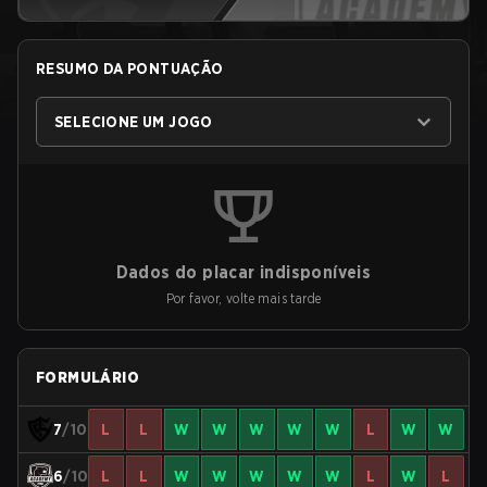
RESUMO DA PONTUAÇÃO
SELECIONE UM JOGO
Dados do placar indisponíveis
Por favor, volte mais tarde
FORMULÁRIO
7
/10
L
L
W
W
W
W
W
L
W
W
6
/10
L
L
W
W
W
W
W
L
W
L