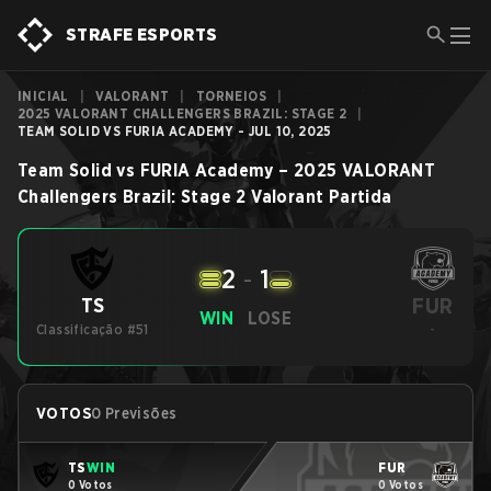
STRAFE ESPORTS
INICIAL
|
VALORANT
|
TORNEIOS
|
2025 VALORANT CHALLENGERS BRAZIL: STAGE 2
|
TEAM SOLID VS FURIA ACADEMY - JUL 10, 2025
Team Solid
vs
FURIA Academy
–
2025 VALORANT
Challengers Brazil: Stage 2
Valorant
Partida
2
-
1
FUR
TS
WIN
LOSE
Classificação #51
-
VOTOS
0 Previsões
TS
WIN
FUR
0 Votos
0 Votos