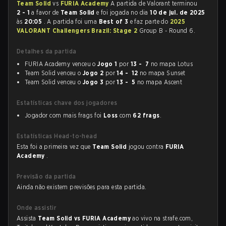
Team Solid
vs
FURIA Academy
A partida de Valorant terminou
2 - 1
a favor de
Team Solid
e foi jogada no dia
10 de jul. de 2025
às
20:05
. A partida foi uma
Best of 3
e faz parte do
2025
VALORANT Challengers Brazil: Stage 2
Group B - Round 6.
Detalhes da partida
FURIA Academy venceu o
Jogo 1
por
13 - 7
no mapa Lotus
Team Solid venceu o
Jogo 2
por
14 - 12
no mapa Sunset
Team Solid venceu o
Jogo 3
por
13 - 5
no mapa Ascent
Estatísticas chave dos jogadores
Jogador com mais frags foi
Loss
com
62 frags
.
Estatísticas Head-to-head
Esta foi a primeira vez que
Team Solid
jogou contra
FURIA
Academy
.
Previsão da partida
Ainda não existem previsões para esta partida.
Onde assistir
Assista
Team Solid vs FURIA Academy
ao vivo na strafe.com,