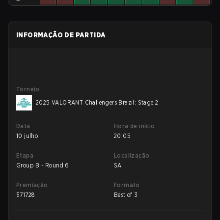
INFORMAÇÃO DE PARTIDA
Torneio
2025 VALORANT Challengers Brazil: Stage 2
Data
Hora de início
10 julho
20:05
Etapa
Localização
Group B - Round 6
SA
Premiação
Formato
$
71728
Best of 3