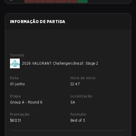
INFORMAÇÃO DE PARTIDA
Torneio
2026 VALORANT Challengers Brazil: Stage 2
Data
Hora de início
01 junho
22:47
Etapa
Localização
Group A - Round 6
SA
Premiação
Formato
$
81231
Best of 3