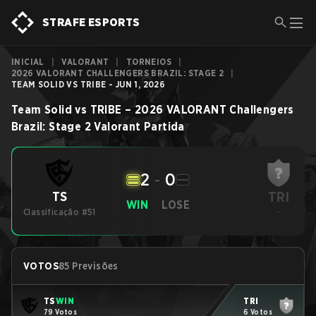
STRAFE ESPORTS
INICIAL
|
VALORANT
|
TORNEIOS
|
2026 VALORANT CHALLENGERS BRAZIL: STAGE 2
|
TEAM SOLID VS TRIBE - JUN 1, 2026
Team Solid
vs
TRIBE
–
2026 VALORANT Challengers
Brazil: Stage 2
Valorant
Partida
2
-
0
TRI
TS
WIN
LOSE
Classificação #51
-
VOTOS
85 Previsões
TS
WIN
TRI
79 Votos
6 Votos