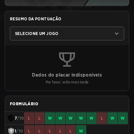
RESUMO DA PONTUAÇÃO
SELECIONE UM JOGO
Dados do placar indisponíveis
Por favor, volte mais tarde
FORMULÁRIO
7
/10
L
L
W
W
W
W
W
L
W
W
1
/10
L
L
L
L
L
W