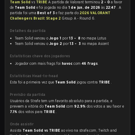
Team Solid
vs
TRIBE
A partida de Valorant terminou
2 - 0
a favor
de
Team Solid
e foi jogada no dia
1 de jun. de 2026
às
22:47
. A
partida foi uma
Best of 3
e faz parte do
2026 VALORANT
Challengers Brazil: Stage 2
Group A - Round 6.
Detalhes da partida
Team Solid venceu o
Jogo 1
por
13 - 8
no mapa Lotus
Team Solid venceu o
Jogo 2
por
13 - 3
no mapa Ascent
Estatísticas chave dos jogadores
Jogador com mais frags foi
havoc
com
46 frags
.
Estatísticas Head-to-head
Esta foi a primeira vez que
Team Solid
jogou contra
TRIBE
.
Previsão da partida
Usuários da Strafe tem um favorito absoluto para a partida, e
preveem a vitória do
Team Solid
com
92.9%
dos votos a seu favor e
7.1%
dos votos para
TRIBE
.
Onde assistir
Assista
Team Solid vs TRIBE
ao vivo na strafe.com, Twitch and