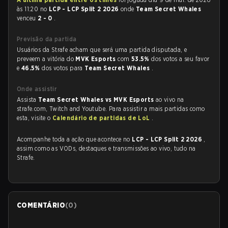
às 11:20 no
LCP - LCP Split 2 2026
onde
Team Secret Whales
venceu
2 - 0
.
Previsão da partida
Usuários da Strafe acham que será uma partida disputada, e
preveem a vitória do
MVK Esports
com
53.5%
dos votos a seu favor
e
46.5%
dos votos para
Team Secret Whales
.
Onde assistir
Assista
Team Secret Whales vs MVK Esports
ao vivo na
strafe.com, Twitch and Youtube. Para assistir a mais partidas como
esta, visite o
Calendário de partidas de LoL
.
Acompanhe toda a ação que acontece no
LCP - LCP Split 2 2026
,
assim como as VODs, destaques e transmissões ao vivo, tudo na
Strafe.
COMENTÁRIO
(
0
)