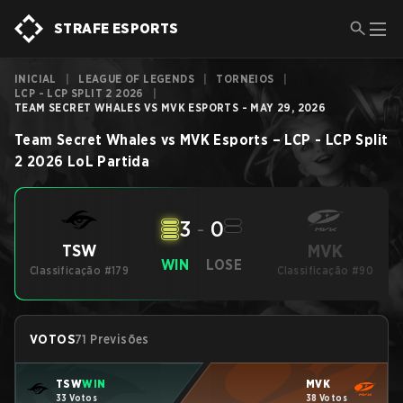
STRAFE ESPORTS
INICIAL
|
LEAGUE OF LEGENDS
|
TORNEIOS
|
LCP - LCP SPLIT 2 2026
|
TEAM SECRET WHALES VS MVK ESPORTS - MAY 29, 2026
Team Secret Whales
vs
MVK Esports
–
LCP - LCP Split
2 2026
LoL
Partida
3
-
0
MVK
TSW
WIN
LOSE
Classificação #179
Classificação #90
VOTOS
71 Previsões
TSW
WIN
MVK
33 Votos
38 Votos