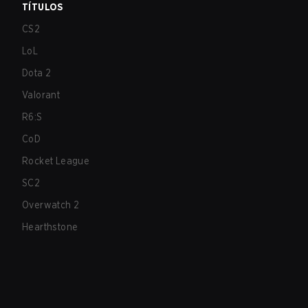
TÍTULOS
CS2
LoL
Dota 2
Valorant
R6:S
CoD
Rocket League
SC2
Overwatch 2
Hearthstone