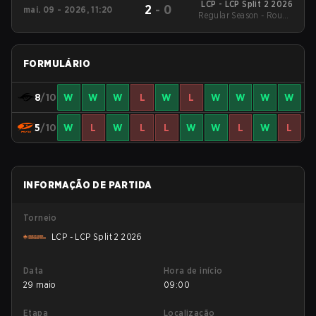
LCP - LCP Split 2 2026
2
-
0
mai. 09 - 2026, 11:20
Regular Season - Round
1
FORMULÁRIO
8
/10
W
W
W
L
W
L
W
W
W
W
5
/10
W
L
W
L
L
W
W
L
W
L
INFORMAÇÃO DE PARTIDA
Torneio
LCP - LCP Split 2 2026
Data
Hora de início
29 maio
09:00
Etapa
Localização