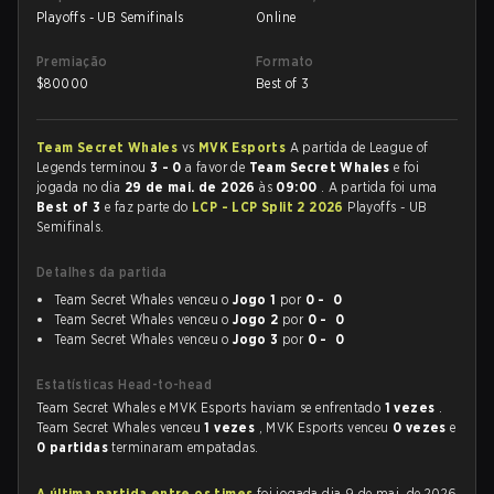
Playoffs - UB Semifinals
Online
Premiação
Formato
$
80000
Best of 3
Team Secret Whales
vs
MVK Esports
A partida de League of
Legends terminou
3 - 0
a favor de
Team Secret Whales
e foi
jogada no dia
29 de mai. de 2026
às
09:00
. A partida foi uma
Best of 3
e faz parte do
LCP - LCP Split 2 2026
Playoffs - UB
Semifinals.
Detalhes da partida
Team Secret Whales venceu o
Jogo 1
por
0 - 0
Team Secret Whales venceu o
Jogo 2
por
0 - 0
Team Secret Whales venceu o
Jogo 3
por
0 - 0
Estatísticas Head-to-head
Team Secret Whales e MVK Esports haviam se enfrentado
1 vezes
.
Team Secret Whales venceu
1 vezes
, MVK Esports venceu
0 vezes
e
0 partidas
terminaram empatadas.
A última partida entre os times
foi jogada dia 9 de mai. de 2026