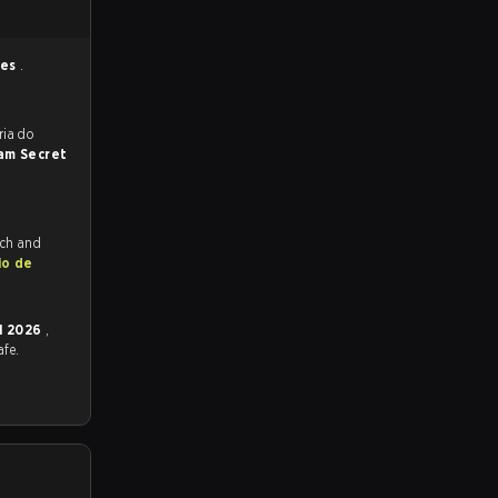
les
.
reveem a vitória do
am Secret
tch and
io de
al 2026
,
afe.