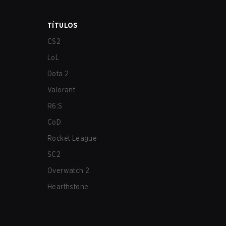
TÍTULOS
CS2
LoL
Dota 2
Valorant
R6:S
CoD
Rocket League
SC2
Overwatch 2
Hearthstone