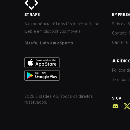
STRAFE
EMPRES
A experiência nº1 dos fãs de eSports na
Sobre a S
web e em dispositivos móveis.
Contate-
Carreira
Strafe, tudo em eSports
JURÍDIC
Política 
Termos d
2026
Sidledes AB. Todos os direitos
SIGA
reservados.