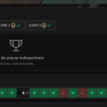
AME 2
GAME 3
do placar indisponíveis
Por favor, volte mais tarde
W
W
8
/10
W
W
W
L
W
L
W
W