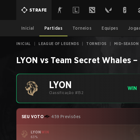
STRAFE
Inicial
Partidas
Torneios
Equipes
Joga
INICIAL
|
LEAGUE OF LEGENDS
|
TORNEIOS
|
MID-SEASON 
LYON
vs
Team Secret Whales
–
LYON
WIN
Classificação #152
SEU VOTO
459 Previsões
LYON
WIN
63%