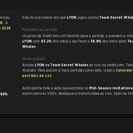
League of Legends terminou
Esta foi a primeira vez que
LYON
jogou contra
Team Secret Wha
10
. A
l 2026
Previsão da partida
Usuários da Strafe tem um favorito para a partida, e p
LYON
com
63.2%
dos votos a seu favor e
36.8%
dos votos para
Te
Whales
.
Onde assistir
Assista
LYON vs Team Secret Whales
ao vivo na strafe.com, Twi
Youtube. Para assistir a mais partidas como esta, visite o
Calendár
partidas de LoL
.
Acompanhe toda a ação que acontece no
Mid-Season Invitation
assim como as VODs, destaques e transmissões ao vivo, tudo na Str
e
88%
.