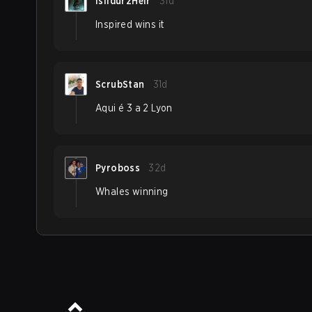
IsildurzHeir
31d
Inspired wins it
ScrubStan
31d
Aqui é 3 a 2 Lyon
Pyroboss
32d
Whales winning