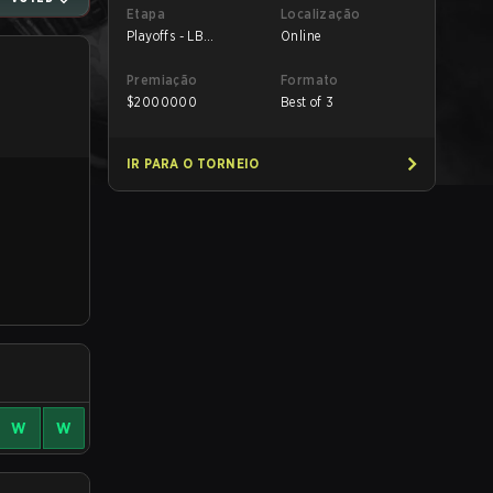
Etapa
Localização
Playoffs - LB
Online
Quarterfinals
Premiação
Formato
$
2000000
Best of 3
IR PARA O TORNEIO
W
W