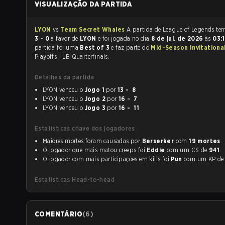
VISUALIZAÇÃO DA PARTIDA
LYON
vs
Team Secret Whales
A partida de 
3 - 0
a favor de
LYON
e foi jogada no dia
8 de jul. de 2026
às
03:
partida foi uma
Best of 3
e faz parte do
Mid-Season Invitationa
Playoffs - LB Quarterfinals.
Detalhes da partida
LYON venceu o
Jogo 1
por
13 - 8
LYON venceu o
Jogo 2
por
16 - 7
LYON venceu o
Jogo 3
por
16 - 11
Estatísticas chave dos jogadores
Maiores mortes foram causadas por
Berserker
com
19 mortes
.
O jogador que mais matou creeps foi
Eddie
com um CS de
941
.
O jogador com mais participações em kills foi
Pun
com um KP d
Estatísticas Head-to-head
COMENTÁRIO
(
6
)