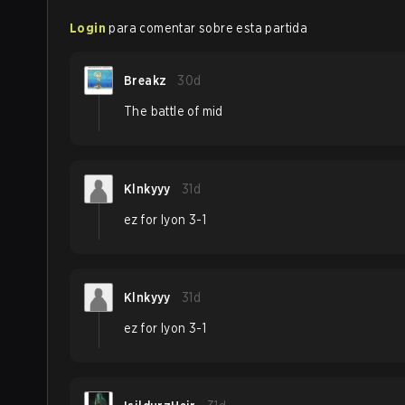
Login
para comentar sobre esta partida
Breakz
30d
The battle of mid
Klnkyyy
31d
ez for lyon 3-1
Klnkyyy
31d
ez for lyon 3-1