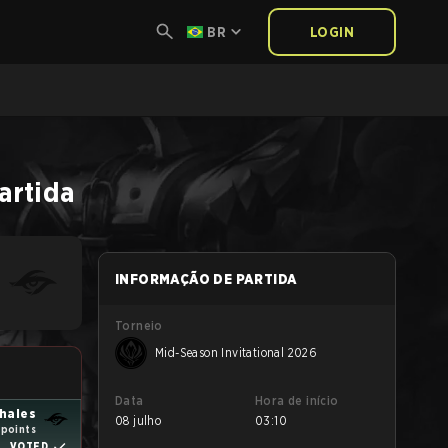
BR
LOGIN
artida
INFORMAÇÃO DE PARTIDA
Torneio
Mid-Season Invitational 2026
Data
Hora de início
hales
08 julho
03:10
 points
VOTED