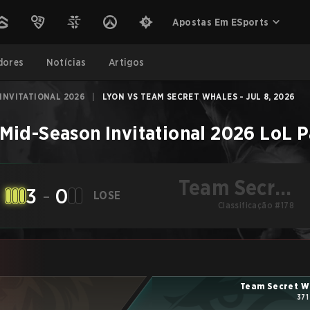
Apostas Em ESports
dores
Notícias
Artigos
INVITATIONAL 2026
|
LYON VS TEAM SECRET WHALES - JUL 8, 2026
Mid-Season Invitational 2026
LoL
P
Team Secret
3
-
0
LOSE
Classificação #178
Whales
Team Secret W
371