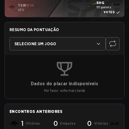
SHG
TSW
WIN
111 points
43%
VOTED
RESUMO DA PONTUAÇÃO
SELECIONE UM JOGO
Dados do placar indisponíveis
Por favor, volte mais tarde
ENCONTROS ANTERIORES
1
0
0
Vitórias
Empates
Vitórias