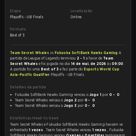
Etapa
Localização
Playoffs - UB Finals
Online
Formato
Best of 3
Team Secret Whales
vs
Fukuoka SoftBank Hawks Gaming
A
partida de League of Legends terminou
2 - 1
a favor de
Team
Secret Whales
e foi jogada no dia
14 de mai. de 2026
às
09:00
.
A partida foi uma
Best of 3
e faz parte do
Esports World Cup
Asia-Pacific Qualifier
Playoffs - UB Finals.
Detalhes da partida
Fukuoka SoftBank Hawks Gaming venceu o
Jogo 1
por
0 - 0
Team Secret Whales venceu o
Jogo 2
por
0 - 0
Team Secret Whales venceu o
Jogo 3
por
0 - 0
Estatísticas Head-to-head
Team Secret Whales e Fukuoka SoftBank Hawks Gaming haviam se
enfrentado
1 vezes
. Team Secret Whales venceu
1 vezes
, Fukuoka
SoftBank Hawks Gaming venceu
0 vezes
e
0 partidas
terminaram