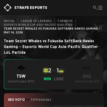
STRAFE ESPORTS
INICIAL
|
LEAGUE OF LEGENDS
|
TORNEIOS
|
ESPORTS WORLD CUP ASIA-PACIFIC QUALIFIER
|
TEAM SECRET WHALES VS FUKUOKA SOFTBANK HAWKS GAMING -
MAY 14, 2026
Team Secret Whales
vs
Fukuoka SoftBank Hawks
Gaming
–
Esports World Cup Asia-Pacific Qualifier
LoL
Partida
2
-
1
SHG
TSW
WIN
LOSE
Classificação #179
Classificação #16
SEU VOTO
76 Previsões