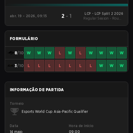
LCP - LCP Split 2 2026
2
-
1
abr. 19 - 2026, 09:15
Regular Season - Round
1
FORMULÁRIO
8
/10
W
W
W
L
W
L
W
W
W
W
3
/10
L
L
L
L
L
L
L
W
W
W
INFORMAÇÃO DE PARTIDA
Torneio
Esports World Cup Asia-Pacific Qualifier
Data
Hora de início
14 maio
09:00