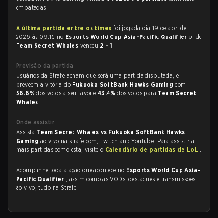
empatadas.
A última partida entre os times
foi jogada dia 19 de abr. de
2026 às 09:15 no
Esports World Cup Asia-Pacific Qualifier
onde
Team Secret Whales
venceu
2 - 1
.
Previsão da partida
Usuários da Strafe acham que será uma partida disputada, e
preveem a vitória do
Fukuoka SoftBank Hawks Gaming
com
56.6%
dos votos a seu favor e
43.4%
dos votos para
Team Secret
Whales
.
Onde assistir
Assista
Team Secret Whales vs Fukuoka SoftBank Hawks
Gaming
ao vivo na strafe.com, Twitch and Youtube. Para assistir a
mais partidas como esta, visite o
Calendário de partidas de LoL
.
Acompanhe toda a ação que acontece no
Esports World Cup Asia-
Pacific Qualifier
, assim como as VODs, destaques e transmissões
ao vivo, tudo na Strafe.