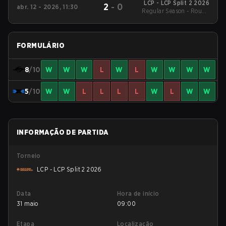
LCP - LCP Split 2 2026
2
-
0
abr. 12 - 2026, 11:30
Regular Season - Round
1
FORMULÁRIO
8
/10
W
W
W
L
W
L
W
W
W
W
5
/10
W
W
L
L
L
L
W
L
W
W
INFORMAÇÃO DE PARTIDA
Torneio
LCP - LCP Split 2 2026
Data
Hora de início
31 maio
09:00
Etapa
Localização