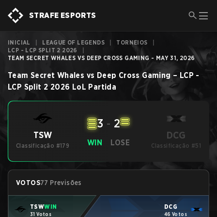
STRAFE ESPORTS
INICIAL
|
LEAGUE OF LEGENDS
|
TORNEIOS
|
LCP - LCP SPLIT 2 2026
|
TEAM SECRET WHALES VS DEEP CROSS GAMING - MAY 31, 2026
Team Secret Whales
vs
Deep Cross Gaming
–
LCP -
LCP Split 2 2026
LoL
Partida
3
-
2
DCG
TSW
WIN
LOSE
Classificação #179
Classificação #51
VOTOS
77 Previsões
TSW
WIN
DCG
31 Votos
46 Votos