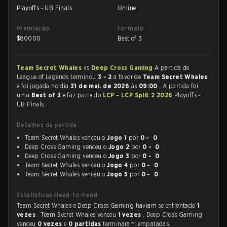
Playoffs - UB Finals
Online
Premiação
Formato
$
80000
Best of 3
Team Secret Whales
vs
Deep Cross Gaming
A partida de
League of Legends terminou
3 - 2
a favor de
Team Secret Whales
e foi jogada no dia
31 de mai. de 2026
às
09:00
. A partida foi
uma
Best of 3
e faz parte do
LCP - LCP Split 2 2026
Playoffs -
UB Finals.
Detalhes da partida
Team Secret Whales venceu o
Jogo 1
por
0 - 0
Deep Cross Gaming venceu o
Jogo 2
por
0 - 0
Deep Cross Gaming venceu o
Jogo 3
por
0 - 0
Team Secret Whales venceu o
Jogo 4
por
0 - 0
Team Secret Whales venceu o
Jogo 5
por
0 - 0
Estatísticas Head-to-head
Team Secret Whales e Deep Cross Gaming haviam se enfrentado
1
vezes
. Team Secret Whales venceu
1 vezes
, Deep Cross Gaming
venceu
0 vezes
e
0 partidas
terminaram empatadas.