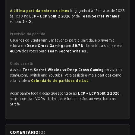
A última partida entre os times
foi jogada dia 12 de abr. de 2026
às 11:30 no
LCP - LCP Split 2 2026
onde
Team Secret Whales
venceu
2 - 0
.
Previsão da partida
Usuários da Strafe tem um favorito para a partida, e preveem a
vitória do
Deep Cross Gaming
com
59.7%
dos votos a seu favor e
40.3%
dos votos para
Team Secret Whales
.
Onde assistir
Assista
Team Secret Whales vs Deep Cross Gaming
ao vivo na
strafe.com, Twitch and Youtube. Para assistir a mais partidas como
esta, visite o
Calendário de partidas de LoL
.
Acompanhe toda a ação que acontece no
LCP - LCP Split 2 2026
,
assim como as VODs, destaques e transmissões ao vivo, tudo na
Strafe.
COMENTÁRIO
(
0
)