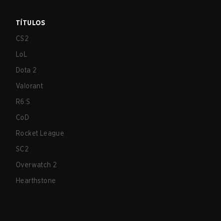
TÍTULOS
CS2
LoL
Dota 2
Valorant
R6:S
CoD
Rocket League
SC2
Overwatch 2
Hearthstone