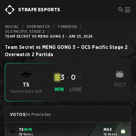
STRAFE ESPORTS
INICIAL
|
OVERWATCH
|
TORNEIOS
|
OCS PACIFIC STAGE 2
|
TEAM SECRET VS MENG GONG 3 - JUN 25, 2026
Team Secret
vs
MENG GONG 3
–
OCS Pacific Stage 2
Overwatch 2
Partida
3
-
0
MG3
TS
WIN
LOSE
Classificação #28
-
VOTOS
54 Previsões
TS
WIN
MG3
38 Votos
16 Votos