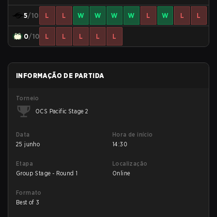
5
/10
L
L
W
W
W
W
L
W
L
L
0
/10
L
L
L
L
L
INFORMAÇÃO DE PARTIDA
Torneio
OCS Pacific Stage 2
Data
Hora de início
25 junho
14:30
Etapa
Localização
Group Stage - Round 1
Online
Formato
Best of 3