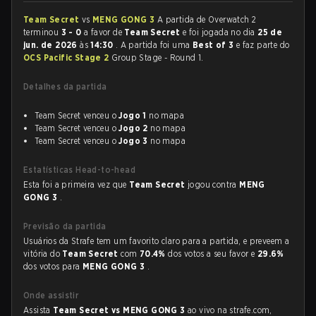
Team Secret
vs
MENG GONG 3
A partida de Overwatch 2
terminou
3 - 0
a favor de
Team Secret
e foi jogada no dia
25 de
jun. de 2026
às
14:30
. A partida foi uma
Best of 3
e faz parte do
OCS Pacific Stage 2
Group Stage - Round 1.
Detalhes da partida
Team Secret venceu o
Jogo 1
no mapa
Team Secret venceu o
Jogo 2
no mapa
Team Secret venceu o
Jogo 3
no mapa
Estatísticas Head-to-head
Esta foi a primeira vez que
Team Secret
jogou contra
MENG
GONG 3
.
Previsão da partida
Usuários da Strafe tem um favorito claro para a partida, e preveem a
vitória do
Team Secret
com
70.4%
dos votos a seu favor e
29.6%
dos votos para
MENG GONG 3
.
Onde assistir
Assista
Team Secret vs MENG GONG 3
ao vivo na strafe.com,