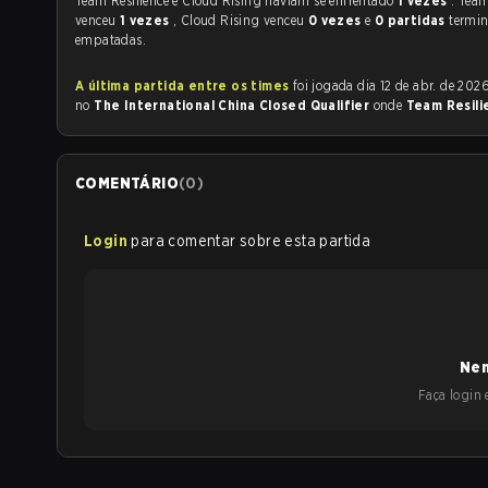
Team Resilience e Cloud Rising haviam se enfrentado
1 vezes
. Team
venceu
1 vezes
, Cloud Rising venceu
0 vezes
e
0 partidas
termi
empatadas.
A última partida entre os times
foi jogada dia 12 de abr. de 2026 às 04:00
no
The International China Closed Qualifier
onde
Team Resili
COMENTÁRIO
(
0
)
Login
para comentar sobre esta partida
Nen
Faça login e