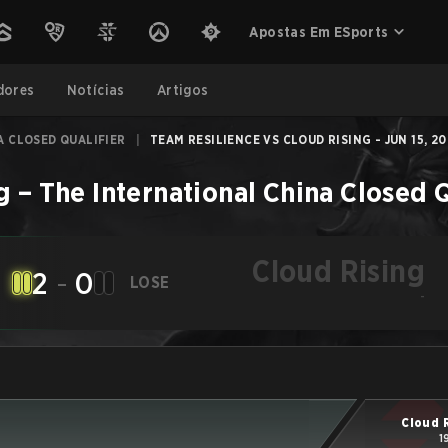
Apostas Em ESports
dores
Notícias
Artigos
A CLOSED QUALIFIER
|
TEAM RESILIENCE VS CLOUD RISING - JUN 15, 2
g
–
The International China Closed Q
Cloud Rising
2
-
0
LOSE
-
Cloud 
1