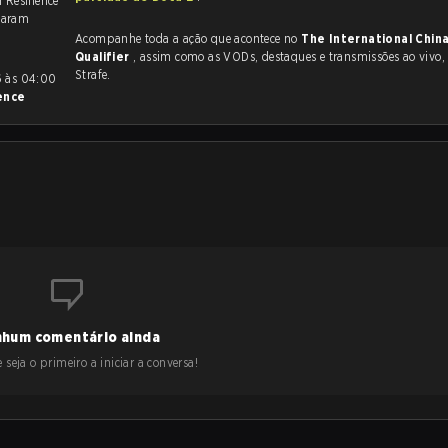
 Resilience
naram
Acompanhe toda a ação que acontece no
The International Chin
Qualifier
, assim como as VODs, destaques e transmissões ao vivo, tudo na
Strafe.
ence
hum comentário ainda
 seja o primeiro a iniciar a conversa!