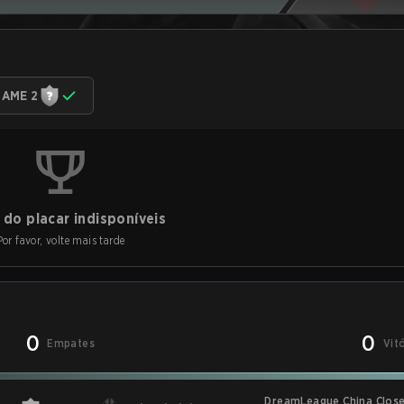
AME 2
do placar indisponíveis
Por favor, volte mais tarde
0
0
Empates
Vit
DreamLeague China Close