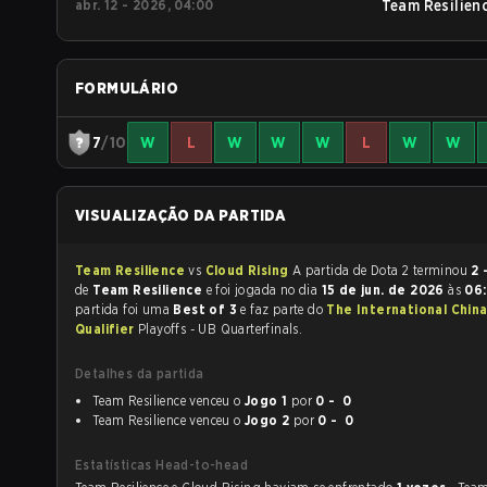
abr. 12 - 2026, 04:00
Team Resilien
FORMULÁRIO
7
/10
W
L
W
W
W
L
W
W
VISUALIZAÇÃO DA PARTIDA
Team Resilience
vs
Cloud Rising
A partida de Dota 2 terminou
2 
de
Team Resilience
e foi jogada no dia
15 de jun. de 2026
às
06
partida foi uma
Best of 3
e faz parte do
The International Chin
Qualifier
Playoffs - UB Quarterfinals.
Detalhes da partida
Team Resilience venceu o
Jogo 1
por
0 - 0
Team Resilience venceu o
Jogo 2
por
0 - 0
Estatísticas Head-to-head