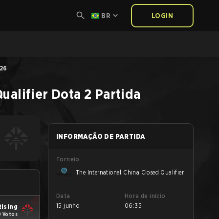
BR
LOGIN
026
ualifier
Dota 2
Partida
INFORMAÇÃO DE PARTIDA
Torneio
The International China Closed Qualifier
Data
Hora de início
15 junho
06:35
Rising
9 Votos