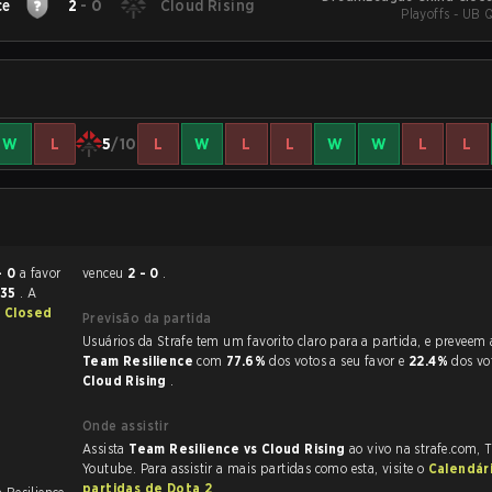
ce
2
-
0
Cloud Rising
Playoffs - UB Q
W
L
5
/10
L
W
L
L
W
W
L
L
- 0
a favor
venceu
2 - 0
.
:35
. A
a Closed
Previsão da partida
Usuários da Strafe tem um favorito claro
Team Resilience
com
77.6%
dos votos a seu favor e
22.4%
dos vo
Cloud Rising
.
Onde assistir
Assista
Team Resilience vs Cloud Rising
ao vivo na strafe.com, 
Youtube. Para assistir a mais partidas como esta, visite o
Calendár
partidas de Dota 2
.