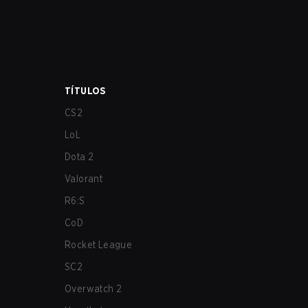
TÍTULOS
CS2
LoL
Dota 2
Valorant
R6:S
CoD
Rocket League
SC2
Overwatch 2