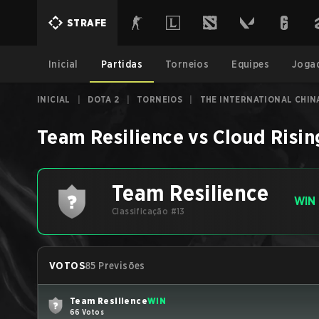
STRAFE
Inicial
Partidas
Torneios
Equipes
Joga
INICIAL
|
DOTA 2
|
TORNEIOS
|
THE INTERNATIONAL CHIN
Team Resilience
vs
Cloud Risin
Team Resilience
WIN
Classificação #13
VOTOS
85 Previsões
Team Resilience
WIN
66 Votos