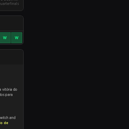
uarterfinals
W
W
 para a partida, e preveem a vitória do
tos para
Twitch and
io de