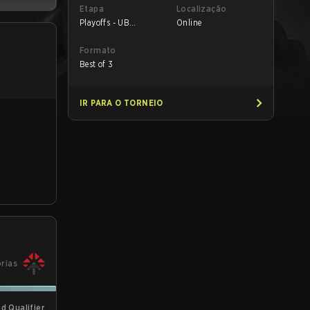
Etapa
Localização
Playoffs - UB
Online
Quarterfinals
Formato
Best of 3
IR PARA O TORNEIO
órias
d Qualifier