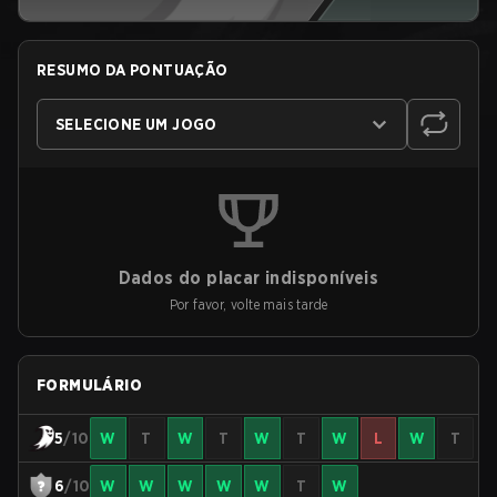
RESUMO DA PONTUAÇÃO
SELECIONE UM JOGO
Dados do placar indisponíveis
Por favor, volte mais tarde
FORMULÁRIO
5
/10
W
T
W
T
W
T
W
L
W
T
6
/10
W
W
W
W
W
T
W