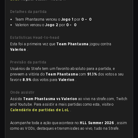
Detalhes da partida
Team Phantasma venceu o
Jogo 1
por
0 - 0
Valerion venceu o
Jogo 2
por
0 - 0
Estatísticas Head-to-head
Esta foi a primeira vez que
Team Phantasma
jogou contra
Valerion
.
Previsão da partida
Usuários da Strafe tem um favorito absoluto para a partida, e
preveem a vitória do
Team Phantasma
com
91.1%
dos votos a seu
favor e
8.9%
dos votos para
Valerion
.
Onde assistir
Assista
Team Phantasma vs Valerion
ao vivo na strafe.com, Twitch
and Youtube. Para assistir a mais partidas como esta, visite o
Calendário de partidas de LoL
.
Acompanhe toda a ação que acontece no
HLL Summer 2026
, assim
como as VODs, destaques e transmissões ao vivo, tudo na Strafe.