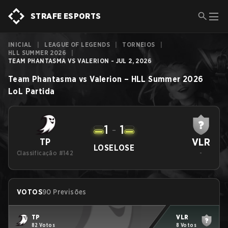
STRAFE ESPORTS
INICIAL
|
LEAGUE OF LEGENDS
|
TORNEIOS
|
HLL SUMMER 2026
|
TEAM PHANTASMA VS VALERION - JUL 2, 2026
Team Phantasma
vs
Valerion
–
HLL Summer 2026
LoL
Partida
1
-
1
VLR
TP
LOSE
LOSE
Classificação #142
-
VOTOS
90 Previsões
TP
VLR
82 Votos
8 Votos