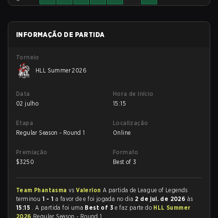
INFORMAÇÃO DE PARTIDA
Torneio
HLL Summer 2026
Data
Hora de início
02 julho
15:15
Etapa
Localização
Regular Season - Round 1
Online
Premiação
Formato
$
3250
Best of 3
Team Phantasma
vs
Valerion
A partida de League of Legends
terminou
1 - 1
a favor de
e foi jogada no dia
2 de jul. de 2026
às
15:15
. A partida foi uma
Best of 3
e faz parte do
HLL Summer
2026
Regular Season - Round 1.