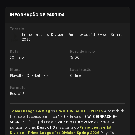
INFORMAÇÃO DE PARTIDA
Torneio
Prime League 1st Division - Prime League 1st Division Spring
2026
Data
Hora de início
20 maio
15:00
Etapa
Localização
Playoffs - Quarterfinals
Online
Formato
Best of 3
Team Orange Gaming
vs
E WIE EINFACH E-SPORTS
A partida de
League of Legends terminou
1 - 3
a favor de
E WIE EINFACH E-
SPORTS
e foi jogada no dia
20 de mai. de 2026
às
15:00
. A
partida foi uma
Best of 3
e faz parte do
Prime League 1st
Division - Prime League 1st Division Spring 2026
Playoffs -