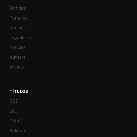
Partidas
Torneios
Equipes
Jogadores
Notícias
Authors
Artigos
TÍTULOS
CS2
LoL
Dota 2
Valorant