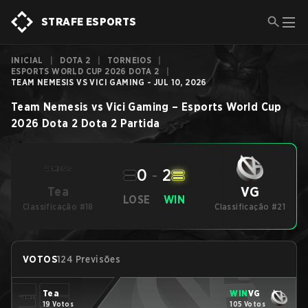
STRAFE ESPORTS
INICIAL
|
DOTA 2
|
TORNEIOS
|
ESPORTS WORLD CUP 2026 DOTA 2
|
TEAM NEMESIS VS VICI GAMING - JUL 10, 2026
Team Nemesis
vs
Vici Gaming
–
Esports World Cup
2026 Dota 2
Dota 2
Partida
0
-
2
VG
Tea
LOSE
WIN
Classificação #18
Classificação #21
VOTOS
124 Previsões
Tea
WIN
VG
19 Votos
105 Votos