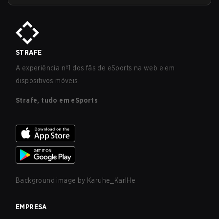
STRAFE
A experiência nº1 dos fãs de eSports na web e em
dispositivos móveis.
Strafe, tudo em eSports
Background image by
Karuhe_KarlHe
EMPRESA