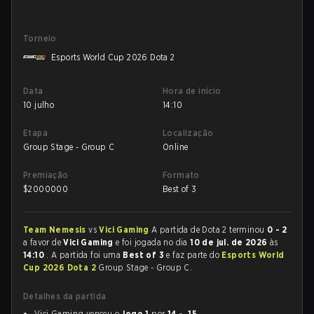
Torneio
Esports World Cup 2026 Dota 2
Data
Hora de início
10 julho
14:10
Etapa
Localização
Group Stage - Group C
Online
Premiação
Formato
$
2000000
Best of 3
Team Nemesis
vs
Vici Gaming
A partida de Dota 2 terminou
0 - 2
a favor de
Vici Gaming
e foi jogada no dia
10 de jul. de 2026
às
14:10
. A partida foi uma
Best of 3
e faz parte do
Esports World
Cup 2026 Dota 2
Group Stage - Group C.
Detalhes da partida
Vici Gaming venceu o
Jogo 1
por
14 - 15