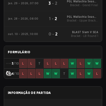
PGL Wallachia Season
3
-
2
jan. 29 - 2026, 07:00
Bracket - Grand Final
7 Regional Asia
PGL Wallachia Season
1
-
2
jan. 28 - 2026, 08:00
Bracket - Upper Bracket
7 Regional Asia
Final
BLAST Slam V SEA
0
-
2
out. 10 - 2025, 10:00
Bracket - LB Round 1
FORMULÁRIO
3
/10
L
L
T
L
L
L
W
L
W
W
4
/10
L
L
L
W
W
T
W
L
W
L
INFORMAÇÃO DE PARTIDA