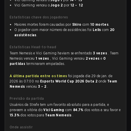
Vici Gaming venceu o
Jogo 2
por
12 - 12
Estatísticas chave dos jogadores
Maiores mortes foram causadas por
Shiro
com
10 mortes
.
O jogador com maior número de assistências foi
Lelis
com
20
assistências
.
Estatísticas Head-to-head
Team Nemesis e Vici Gaming haviam se enfrentado
3 vezes
. Team
Nemesis venceu
1 vezes
, Vici Gaming venceu
2 vezes
e
0
partidas
terminaram empatadas.
A última partida entre os times
foi jogada dia 29 de jan. de
2026 às 07:00 no
Esports World Cup 2026 Dota 2
onde
Team
Nemesis
venceu
3 - 2
.
Previsão da partida
Usuários da Strafe tem um favorito absoluto para a partida, e
preveem a vitória do
Vici Gaming
com
84.7%
dos votos a seu favor e
15.3%
dos votos para
Team Nemesis
.
Onde assistir