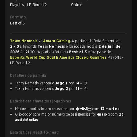
Playoffs - LB Round 2
Online
Formato
Best of 3
Team Nemesis
vs
Amaru Gaming
A partida de Dota 2 terminou
2 - 0
a favor de
Team Nemesis
e foi jogada no dia
2 de jun. de
2026
às
21:10
. A partida foi uma
Best of 3
e faz parte do
Esports World Cup South America Closed Qualifier
Playoffs -
LB Round 2.
Detalhes da partida
Team Nemesis venceu o
Jogo 1
por
14 - 8
Team Nemesis venceu o
Jogo 2
por
11 - 4
Estatísticas chave dos jogadores
Maiores mortes foram causadas por
�۲�&
com
13 mortes
.
O jogador com maior número de assistências foi
4nalog
com
23
assistências
.
Estatísticas Head-to-head