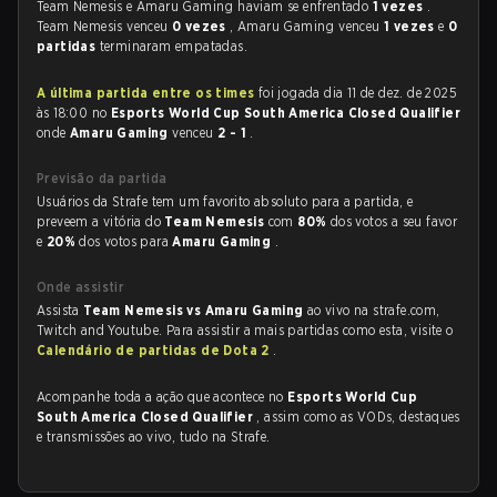
Team Nemesis e Amaru Gaming haviam se enfrentado
1 vezes
.
Team Nemesis venceu
0 vezes
, Amaru Gaming venceu
1 vezes
e
0
partidas
terminaram empatadas.
A última partida entre os times
foi jogada dia 11 de dez. de 2025
às 18:00 no
Esports World Cup South America Closed Qualifier
onde
Amaru Gaming
venceu
2 - 1
.
Previsão da partida
Usuários da Strafe tem um favorito absoluto para a partida, e
preveem a vitória do
Team Nemesis
com
80%
dos votos a seu favor
e
20%
dos votos para
Amaru Gaming
.
Onde assistir
Assista
Team Nemesis vs Amaru Gaming
ao vivo na strafe.com,
Twitch and Youtube. Para assistir a mais partidas como esta, visite o
Calendário de partidas de Dota 2
.
Acompanhe toda a ação que acontece no
Esports World Cup
South America Closed Qualifier
, assim como as VODs, destaques
e transmissões ao vivo, tudo na Strafe.