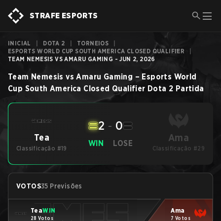
STRAFE ESPORTS
INICIAL
|
DOTA 2
|
TORNEIOS
|
ESPORTS WORLD CUP SOUTH AMERICA CLOSED QUALIFIER
|
TEAM NEMESIS VS AMARU GAMING - JUN 2, 2026
Team Nemesis
vs
Amaru Gaming
–
Esports World
Cup South America Closed Qualifier
Dota 2
Partida
2
-
0
Ama
Tea
WIN
LOSE
Classificação #19
Classificação #29
VOTOS
35 Previsões
Tea
WIN
Ama
28 Votos
7 Votos