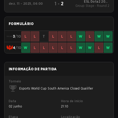
ESL Dota2 2025
1
-
2
dez. 11 - 2025, 06:00
DreamLeague Season
Group Stage - Round 2
27 Main Event
FORMULÁRIO
3
/10
L
L
T
L
L
L
W
L
W
W
4
/10
W
L
L
L
L
L
W
W
L
W
INFORMAÇÃO DE PARTIDA
Torneio
Esports World Cup South America Closed Qualifier
Data
Hora de início
02 junho
21:10
Etapa
Localização