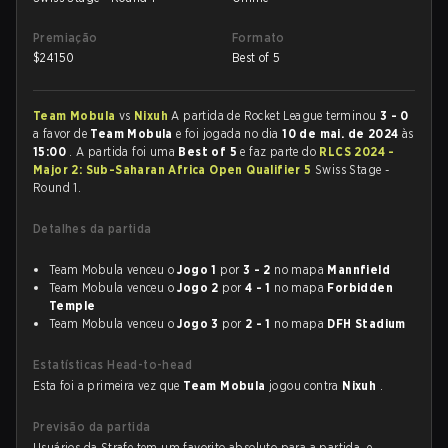
Premiação
Formato
$
24150
Best of 5
Team Mobula
vs
Nixuh
A partida de Rocket League terminou
3 - 0
a favor de
Team Mobula
e foi jogada no dia
10 de mai. de 2024
às
15:00
. A partida foi uma
Best of 5
e faz parte do
RLCS 2024 -
Major 2: Sub-Saharan Africa Open Qualifier 5
Swiss Stage -
Round 1.
Detalhes da partida
Team Mobula venceu o
Jogo 1
por
3 - 2
no mapa
Mannfield
Team Mobula venceu o
Jogo 2
por
4 - 1
no mapa
Forbidden
Temple
Team Mobula venceu o
Jogo 3
por
2 - 1
no mapa
DFH Stadium
Estatísticas Head-to-head
Esta foi a primeira vez que
Team Mobula
jogou contra
Nixuh
.
Previsão da partida
Usuários da Strafe tem um favorito absoluto para a partida, e