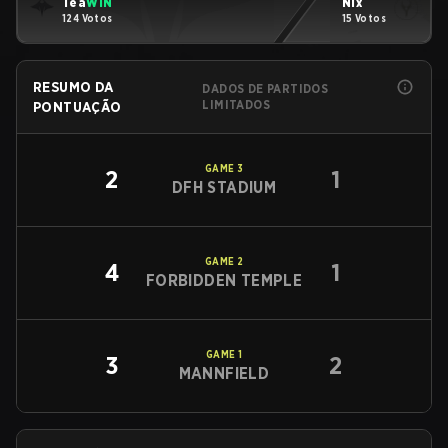
Tea
WIN
Nix
124 Votos
15 Votos
RESUMO DA
DADOS DE PARTIDOS
LIMITADOS
PONTUAÇÃO
GAME
3
2
1
DFH STADIUM
GAME
2
4
1
FORBIDDEN TEMPLE
GAME
1
3
2
MANNFIELD