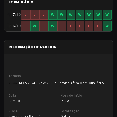
FORMULÁRIO
7
/10
L
L
L
W
W
W
W
W
W
W
3
/10
L
W
L
W
L
L
L
L
L
W
INFORMAÇÃO DE PARTIDA
Torneio
RLCS 2024 - Major 2: Sub-Saharan Africa Open Qualifier 5
Data
Hora de início
10 maio
15:00
Etapa
Localização
Swiss Stage - Round 1
Online