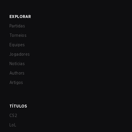
EXPLORAR
Partidas
Torneios
Equipes
Jogadores
Notícias
Authors
Artigos
TÍTULOS
CS2
LoL