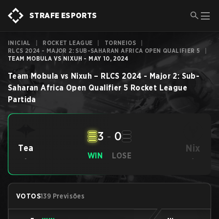
STRAFE ESPORTS
INICIAL
|
ROCKET LEAGUE
|
TORNEIOS
|
RLCS 2024 - MAJOR 2: SUB-SAHARAN AFRICA OPEN QUALIFIER 5
|
TEAM MOBULA VS NIXUH - MAY 10, 2024
Team Mobula
vs
Nixuh
–
RLCS 2024 - Major 2: Sub-
Saharan Africa Open Qualifier 5
Rocket League
Partida
3
-
0
Nix
Tea
WIN
LOSE
-
-
VOTOS
139 Previsões