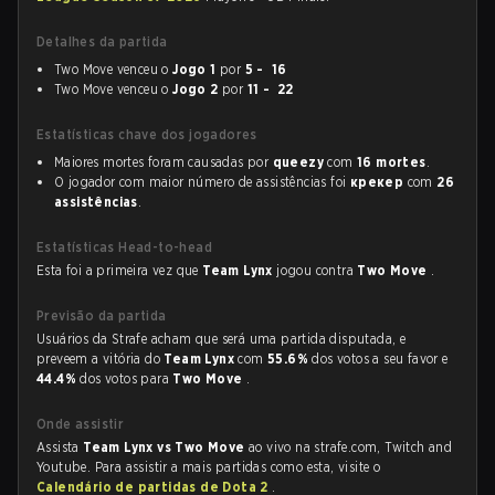
Detalhes da partida
Two Move venceu o
Jogo 1
por
5 - 16
Two Move venceu o
Jogo 2
por
11 - 22
Estatísticas chave dos jogadores
Maiores mortes foram causadas por
queezy
com
16 mortes
.
O jogador com maior número de assistências foi
крекер
com
26
assistências
.
Estatísticas Head-to-head
Esta foi a primeira vez que
Team Lynx
jogou contra
Two Move
.
Previsão da partida
Usuários da Strafe acham que será uma partida disputada, e
preveem a vitória do
Team Lynx
com
55.6%
dos votos a seu favor e
44.4%
dos votos para
Two Move
.
Onde assistir
Assista
Team Lynx vs Two Move
ao vivo na strafe.com, Twitch and
Youtube. Para assistir a mais partidas como esta, visite o
Calendário de partidas de Dota 2
.