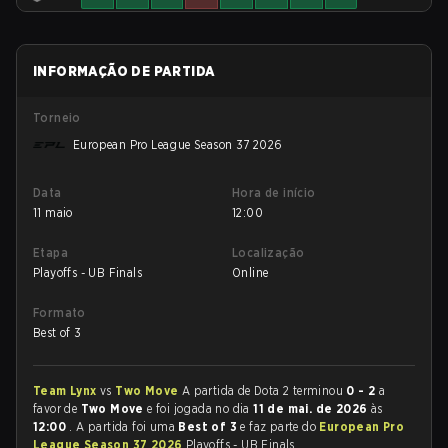
INFORMAÇÃO DE PARTIDA
Torneio
European Pro League Season 37 2026
Data
Hora de início
11 maio
12:00
Etapa
Localização
Playoffs - UB Finals
Online
Formato
Best of 3
Team Lynx
vs
Two Move
A partida de Dota 2 terminou
0 - 2
a
favor de
Two Move
e foi jogada no dia
11 de mai. de 2026
às
12:00
. A partida foi uma
Best of 3
e faz parte do
European Pro
League Season 37 2026
Playoffs - UB Finals.