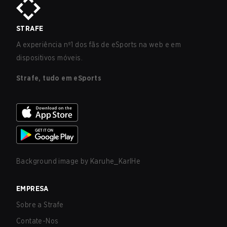
STRAFE
A experiência nº1 dos fãs de eSports na web e em
dispositivos móveis.
Strafe, tudo em eSports
Background image by
Karuhe_KarlHe
EMPRESA
Sobre a Strafe
Contate-Nos