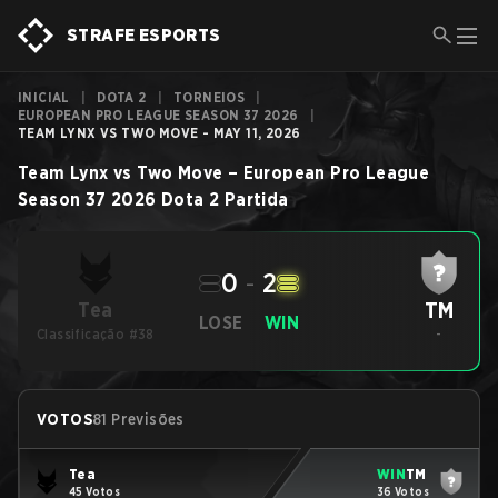
STRAFE ESPORTS
INICIAL
|
DOTA 2
|
TORNEIOS
|
EUROPEAN PRO LEAGUE SEASON 37 2026
|
TEAM LYNX VS TWO MOVE - MAY 11, 2026
Team Lynx
vs
Two Move
–
European Pro League
Season 37 2026
Dota 2
Partida
0
-
2
TM
Tea
LOSE
WIN
Classificação #38
-
VOTOS
81 Previsões
Tea
WIN
TM
45 Votos
36 Votos