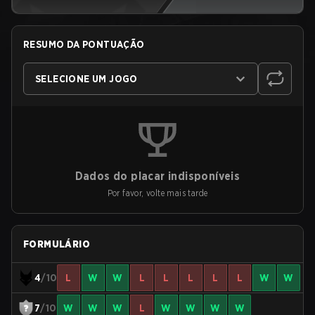
RESUMO DA PONTUAÇÃO
SELECIONE UM JOGO
Dados do placar indisponíveis
Por favor, volte mais tarde
FORMULÁRIO
4
/10
L
W
W
L
L
L
L
L
W
W
7
/10
W
W
W
L
W
W
W
W