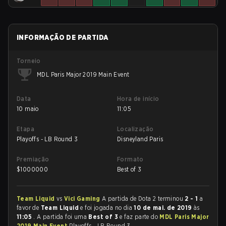
INFORMAÇÃO DE PARTIDA
Torneio
MDL Paris Major 2019 Main Event
Data
Hora de início
10 maio
11:05
Etapa
Localização
Playoffs - LB Round 3
Disneyland Paris
Premiação
Formato
$
1000000
Best of 3
Team Liquid
vs
Vici Gaming
A partida de Dota 2 terminou
2 - 1
a
favor de
Team Liquid
e foi jogada no dia
10 de mai. de 2019
às
11:05
. A partida foi uma
Best of 3
e faz parte do
MDL Paris Major
2019 Main Event
Playoffs - LB Round 3.