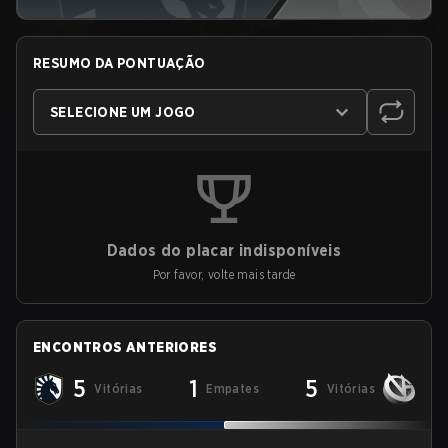
RESUMO DA PONTUAÇÃO
SELECIONE UM JOGO
Dados do placar indisponíveis
Por favor, volte mais tarde
ENCONTROS ANTERIORES
5
1
5
Vitórias
Empates
Vitórias