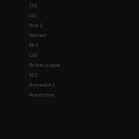
CS2
LoL
Dota 2
Valorant
R6:S
CoD
Rocket League
SC2
Overwatch 2
Hearthstone