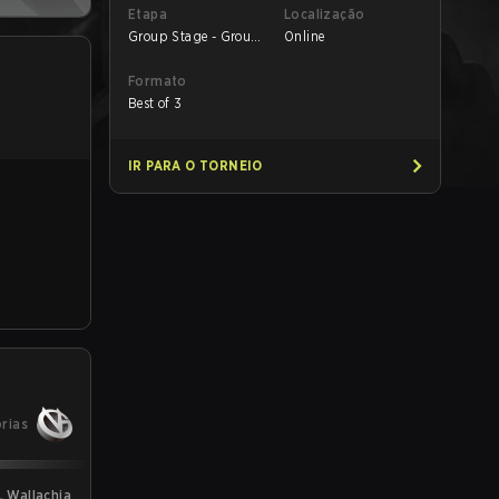
Etapa
Localização
Group Stage - Group
Online
A
Formato
Best of 3
IR PARA O TORNEIO
órias
L Wallachia