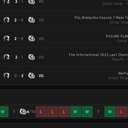
2
-
1
VG
Group Stage - 
PGL Wallachia Season 7 Main 
2
-
0
VG
Group Stag
FISSURE PL
2
-
0
VG
Group 
The International 2022 Last Chanc
2
-
1
VG
Playoffs 
WePla
0
-
2
VG
Group Stage
W
T
4
/10
L
L
L
W
W
T
W
L