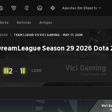
Apostas Em ESports
dores
Notícias
Artigos
 2026
|
TEAM LIQUID VS VICI GAMING - MAY 17, 2026
reamLeague Season 29 2026
Dota 
Vici Gaming
2
-
1
LOSE
Classificação #21
Vici 
1