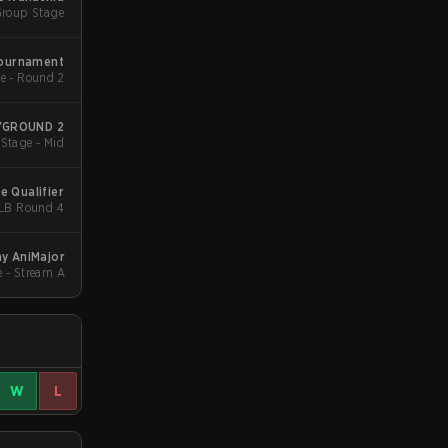
Group Stage
Tournament
e - Round 2
AYGROUND 2
Stage - Mid
e Qualifier
- LB Round 4
y AniMajor
 - Stream A
W
L