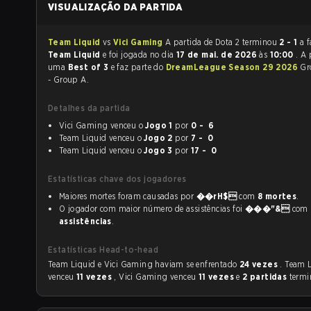
VISUALIZAÇÃO DA PARTIDA
Team Liquid
vs
Vici Gaming
A partida de Dota 2 terminou
2 - 1
a f
Team Liquid
e foi jogada no dia
17 de mai. de 2026
às
10:00
. A 
uma
Best of 3
e faz parte do
DreamLeague Season 29 2026
Gr
- Group A.
Detalhes da partida
Vici Gaming venceu o
Jogo 1
por
0 - 6
Team Liquid venceu o
Jogo 2
por
7 - 0
Team Liquid venceu o
Jogo 3
por
17 - 0
Estatísticas chave dos jogadores
Maiores mortes foram causadas por
��rH$
com
8 mortes
.
O jogador com maior número de assistências foi
���"&
com
assistências
.
Estatísticas Head-to-head
Team Liquid e Vici Gaming haviam se enfrentado
24 vezes
. Team 
venceu
11 vezes
, Vici Gaming venceu
11 vezes
e
2 partidas
term