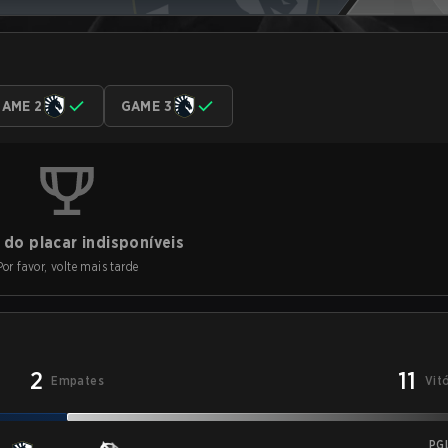
AME 2
GAME 3
do placar indisponíveis
Por favor, volte mais tarde
2
11
Empates
Vit
PG