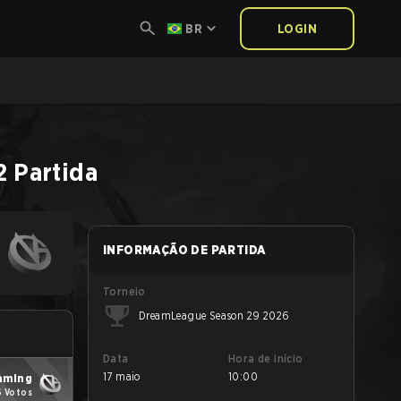
BR
LOGIN
2
Partida
INFORMAÇÃO DE PARTIDA
Torneio
DreamLeague Season 29 2026
Data
Hora de início
17 maio
10:00
Gaming
6 Votos