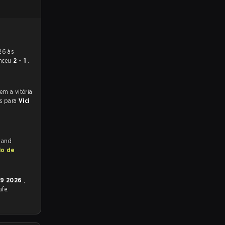
nceu
2 - 1
.
os para
Vici
h and
io de
29 2026
,
afe.