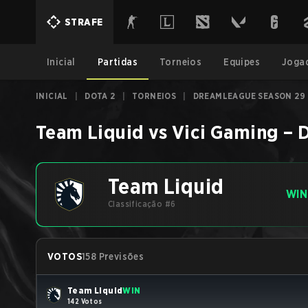
STRAFE
Inicial
Partidas
Torneios
Equipes
Joga
INICIAL
|
DOTA 2
|
TORNEIOS
|
DREAMLEAGUE SEASON 29
Team Liquid
vs
Vici Gaming
–
D
Team Liquid
WIN
Classificação #6
VOTOS
158 Previsões
Team Liquid
WIN
142 Votos