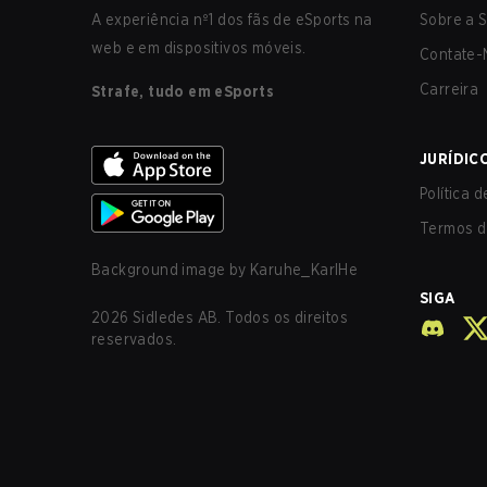
A experiência nº1 dos fãs de eSports na
Sobre a S
web e em dispositivos móveis.
Contate-
Carreira
Strafe, tudo em eSports
JURÍDIC
Política 
Termos d
Background image by
Karuhe_KarlHe
SIGA
2026
Sidledes AB. Todos os direitos
reservados.