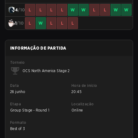
4
/10
L
L
L
L
W
W
L
L
W
W
1
/10
L
W
L
L
L
INFORMAÇÃO DE PARTIDA
Torneio
OCS North America Stage 2
Data
Hora de início
28 junho
20:45
Etapa
Localização
Group Stage - Round 1
Online
Formato
Best of 3