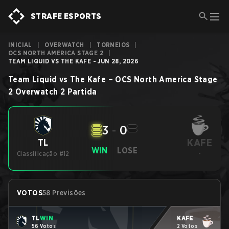
STRAFE ESPORTS
INICIAL
|
OVERWATCH
|
TORNEIOS
|
OCS NORTH AMERICA STAGE 2
|
TEAM LIQUID VS THE KAFE - JUN 28, 2026
Team Liquid
vs
The Kafe
–
OCS North America Stage
2
Overwatch 2
Partida
3
-
0
KAFE
TL
WIN
LOSE
Classificação #12
-
VOTOS
58 Previsões
TL
WIN
KAFE
56 Votos
2 Votos