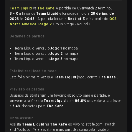
Team Liquid
vs
The Kafe
A partida de Overwatch 2 terminou
3 - 0
a favor de
Team Liquid
e foi jogada no dia
28 de jun. de
2026
às
20:45
. A partida foi uma
Best of 3
e faz parte do
OCS
North America Stage 2
Group Stage - Round 1.
Detalhes da partida
Team Liquid venceu o
Jogo 1
no mapa
Team Liquid venceu o
Jogo 2
no mapa
Team Liquid venceu o
Jogo 3
no mapa
Estatísticas Head-to-head
Esta foi a primeira vez que
Team Liquid
jogou contra
The Kafe
.
Previsão da partida
Usuários da Strafe tem um favorito absoluto para a partida, e
preveem a vitória do
Team Liquid
com
96.6%
dos votos a seu favor
e
3.4%
dos votos para
The Kafe
.
Onde assistir
Assista
Team Liquid vs The Kafe
ao vivo na strafe.com, Twitch
and Youtube. Para assistir a mais partidas como esta, visite o