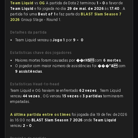
Team Liquid
vs
OG
A partida de Dota 2 terminou
1 - 0
a favor de
Team Liquid
e foi jogada no dia
29 de mai. de 2026
às
17:40
. A
partida foi uma
Best of 1
e faz parte do
BLAST Slam Season 7
2026
Group Stage - Round 1.
Detalhes da partida
Team Liquid venceu o
Jogo 1
por
9 - 0
Estatísticas chave dos jogadores
Maiores mortes foram causadas por
��rH$
com
6 mortes
.
O jogador com maior número de assistências foi
���"&
com
9 assistências
.
Estatísticas Head-to-head
Team Liquid e OG haviam se enfrentado
62 vezes
. Team Liquid
venceu
44 vezes
, OG venceu
15 vezes
e
3 partidas
terminaram
empatadas.
A última partida entre os times
foi jogada dia 19 de fev. de 2026
às 16:00 no
BLAST Slam Season 7 2026
onde
Team Liquid
venceu
2 - 0
.