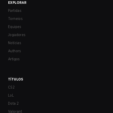
EXPLORAR
Partidas
Torneios
Equipes
Jogadores
Notícias
Authors
Artigos
TÍTULOS
CS2
LoL
Dota 2
Valorant