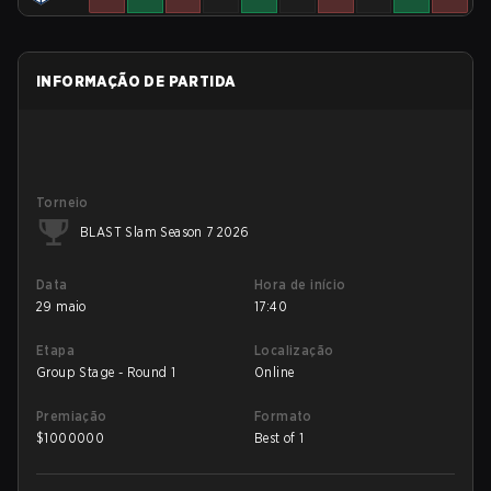
INFORMAÇÃO DE PARTIDA
Torneio
BLAST Slam Season 7 2026
Data
Hora de início
29 maio
17:40
Etapa
Localização
Group Stage - Round 1
Online
Premiação
Formato
$
1000000
Best of 1