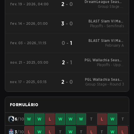
DreamLeague Season
2
-
0
fev. 19 - 2026, 04:00
Group Stage 1 -
28
February 19
BLAST Slam VI Main
3
-
0
fev. 14 - 2026, 01:00
Playoffs - Semifinals
Tournament
BLAST Slam VI Main
0
-
1
fev. 03 - 2026, 11:15
Tournament
February A
PGL Wallachia Season
2
-
1
nov. 21 - 2025, 05:00
6 Main Tournament
Playoffs - Upper
Bracket Semifinals
PGL Wallachia Season
2
-
0
nov. 17 - 2025, 03:15
6 Main Tournament
Group Stage - Round 3
FORMULÁRIO
6
/10
W
W
L
W
W
W
T
L
W
T
3
/10
L
W
L
T
W
T
L
T
W
L