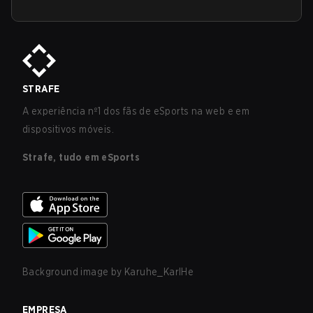
STRAFE
A experiência nº1 dos fãs de eSports na web e em
dispositivos móveis.
Strafe, tudo em eSports
Background image by
Karuhe_KarlHe
EMPRESA