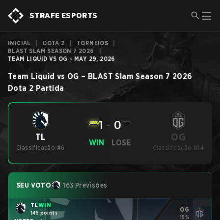
STRAFE ESPORTS
INICIAL
|
DOTA 2
|
TORNEIOS
|
BLAST SLAM SEASON 7 2026
|
TEAM LIQUID VS OG - MAY 29, 2026
Team Liquid
vs
OG
–
BLAST Slam Season 7 2026
Dota 2
Partida
1
-
0
OG
TL
WIN
LOSE
Classificação #6
Classificação #14
SEU VOTO
163 Previsões
TL
WIN
OG
145 points
15%