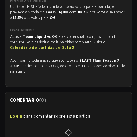
Previsão da partida
Usuários da Strafe tem um favorito absoluto para a partida, e
preveem a vitória do
Team Liquid
com
84.7%
dos votos a seu favor
e
15.3%
dos votos para
OG
.
Onde assistir
Assista
Team Liquid vs OG
ao vivo na strafe.com, Twitch and
Youtube. Para assistir a mais partidas como esta, visite o
Calendário de partidas de Dota 2
.
Acompanhe toda a ação que acontece no
BLAST Slam Season 7
2026
, assim como as VODs, destaques e transmissões ao vivo, tudo
na Strafe.
COMENTÁRIO
(
0
)
Login
para comentar sobre esta partida