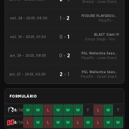
Bracket - Lower Bracket
Episode 8
Quarterfinals
FISSURE PLAYGROUND
1
-
2
out. 28 - 2025, 06:30
Playoffs - UB
2
Quarterfinals
BLAST Slam IV
0
-
1
out. 14 - 2025, 01:50
Group Stage - Group
Stage
PGL Wallachia Season
0
-
2
jun. 29 - 2025, 08:05
Playoffs - Lower Bracket
5
Final
PGL Wallachia Season
2
-
1
jun. 27 - 2025, 02:20
Playoffs - Upper Bracket
5
Semifinals
FORMULÁRIO
6
/10
W
W
L
W
W
W
T
L
W
T
6
/10
L
W
L
W
W
L
W
L
W
W