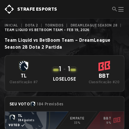
STRAFE ESPORTS
INICIAL
|
DOTA 2
|
TORNEIOS
|
DREAMLEAGUE SEASON 28
|
TEAM LIQUID VS BETBOOM TEAM - FEB 19, 2026
Team Liquid
vs
BetBoom Team
–
DreamLeague
Season 28
Dota 2
Partida
1
-
1
BBT
TL
LOSE
LOSE
Classificação #7
Classificação #20
SEU VOTO
184 Previsões
TL
EMPATE
BBT
384 points
33%
9%
VOTED