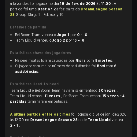
a favor de
e foi jogada no dia
19 de fev. de 2026
às
11:00
. A
partida foi uma
Best of 2
e faz parte do
DreamLeague Season
28
Group Stage 1 - February 19.
Detalhes da partida
BetBoom Team venceu o
Jogo 1
por
0 - 0
Team Liquid venceu o
Jogo 2
por
13 - 8
Estatísticas chave dos jogadores
Maiores mortes foram causadas por
Nisha
com
8 mortes
.
O jogador com maior número de assistências foi
Boxi
com
6
assistências
.
Estatísticas Head-to-head
Team Liquid e BetBoom Team haviam se enfrentado
30 vezes
.
Team Liquid venceu
11 vezes
, BetBoom Team venceu
15 vezes
e
4
partidas
terminaram empatadas.
A última partida entre os times
foi jogada dia 31 de jan. de 2026
às 12:30 no
DreamLeague Season 28
onde
Team Liquid
venceu
2 - 1
.