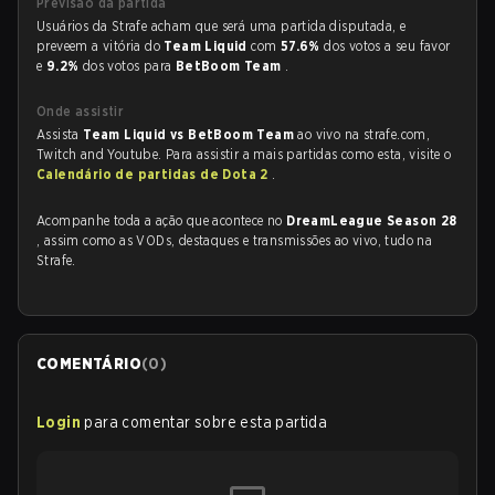
Previsão da partida
Usuários da Strafe acham que será uma partida disputada, e
preveem a vitória do
Team Liquid
com
57.6%
dos votos a seu favor
e
9.2%
dos votos para
BetBoom Team
.
Onde assistir
Assista
Team Liquid vs BetBoom Team
ao vivo na strafe.com,
Twitch and Youtube. Para assistir a mais partidas como esta, visite o
Calendário de partidas de Dota 2
.
Acompanhe toda a ação que acontece no
DreamLeague Season 28
, assim como as VODs, destaques e transmissões ao vivo, tudo na
Strafe.
COMENTÁRIO
(
0
)
Login
para comentar sobre esta partida