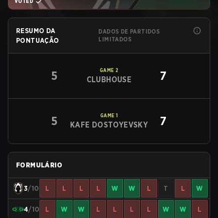
VOTED
RESUMO DA
DADOS DE PARTIDOS
LIMITADOS
PONTUAÇÃO
GAME
2
5
7
CLUBHOUSE
GAME
1
5
7
KAFE DOSTOYEVSKY
FORMULÁRIO
3
/10
L
L
L
L
W
W
L
T
L
W
4
/10
L
W
W
L
L
L
L
W
W
L