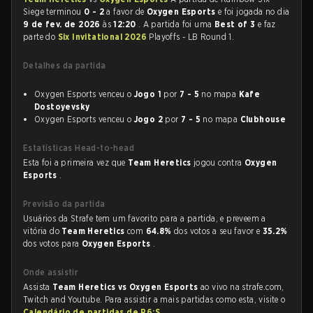
Siege terminou
0 - 2
a favor de
Oxygen Esports
e foi jogada no dia
9 de fev. de 2026
às
12:20
. A partida foi uma
Best of 3
e faz
parte do
Six Invitational 2026
Playoffs - LB Round 1.
Detalhes da partida
Oxygen Esports venceu o
Jogo 1
por
7 - 5
no mapa
Kafe
Dostoyevsky
Oxygen Esports venceu o
Jogo 2
por
7 - 5
no mapa
Clubhouse
Estatísticas Head-to-head
Esta foi a primeira vez que
Team Heretics
jogou contra
Oxygen
Esports
.
Previsão da partida
Usuários da Strafe tem um favorito para a partida, e preveem a
vitória do
Team Heretics
com
64.8%
dos votos a seu favor e
35.2%
dos votos para
Oxygen Esports
.
Onde assistir
Assista
Team Heretics vs Oxygen Esports
ao vivo na strafe.com,
Twitch and Youtube. Para assistir a mais partidas como esta, visite o
Calendário de partidas de R6:S
.