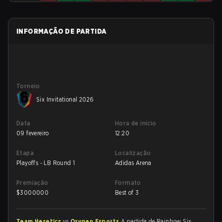
INFORMAÇÃO DE PARTIDA
Torneio
Six Invitational 2026
Data
Hora de início
09 fevereiro
12:20
Etapa
Localização
Playoffs - LB Round 1
Adidas Arena
Premiação
Formato
$
3000000
Best of 3
Team Heretics
vs
Oxygen Esports
A partida de Rainbow Six