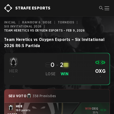
STRAFE ESPORTS
INICIAL
|
RAINBOW 6: SIEGE
|
TORNEIOS
|
SIX INVITATIONAL 2026
|
TEAM HERETICS VS OXYGEN ESPORTS - FEB 9, 2026
Team Heretics
vs
Oxygen Esports
–
Six Invitational
2026
R6:S
Partida
0
-
2
OXG
HER
LOSE
WIN
-
-
SEU VOTO
358 Previsões
HER
WIN
OXG
160 points
35%