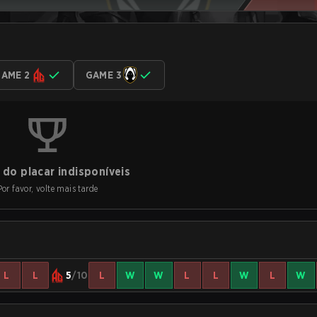
AME 2
GAME 3
do placar indisponíveis
Por favor, volte mais tarde
L
L
5
/10
L
W
W
L
L
W
L
W