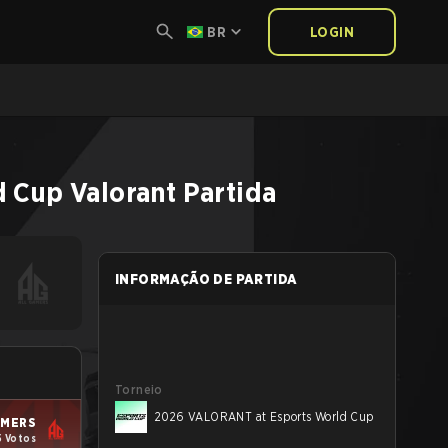
BR
LOGIN
d Cup
Valorant
Partida
INFORMAÇÃO DE PARTIDA
Torneio
2026 VALORANT at Esports World Cup
AMERS
5 Votos