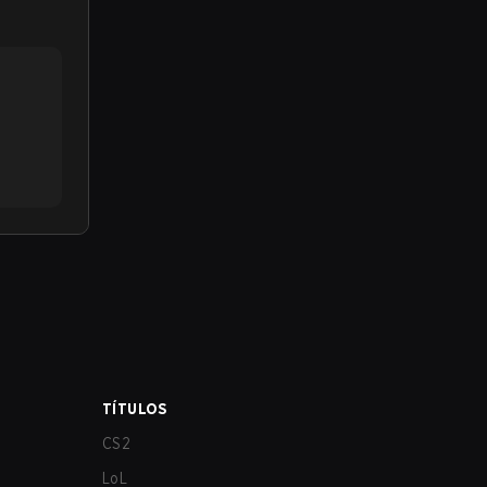
TÍTULOS
CS2
LoL