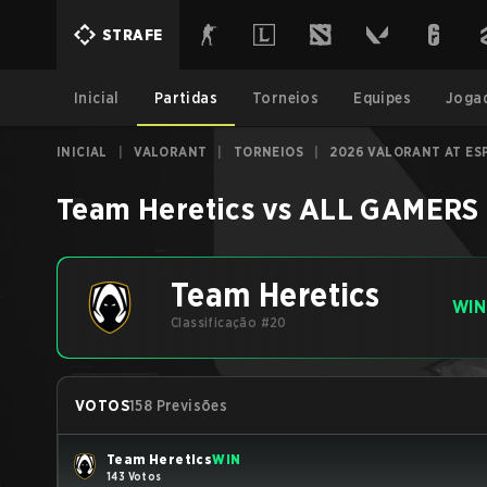
STRAFE
Inicial
Partidas
Torneios
Equipes
Joga
INICIAL
|
VALORANT
|
TORNEIOS
|
2026 VALORANT AT ES
Team Heretics
vs
ALL GAMERS
Team Heretics
WIN
Classificação #20
VOTOS
158 Previsões
Team Heretics
WIN
143 Votos