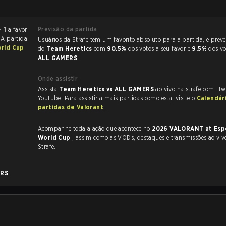
Previsão da partida
- 1
a favor
 A partida
Usuários da Strafe tem um favorito absoluto para a partida, e preveem a vitória
rld Cup
do
Team Heretics
com
90.5%
dos votos a seu favor e
9.5%
dos vo
ALL GAMERS
.
Onde assistir
Assista
Team Heretics vs ALL GAMERS
ao vivo na strafe.com, Tw
Youtube. Para assistir a mais partidas como esta, visite o
Calendár
partidas de Valorant
.
Acompanhe toda a ação que acontece no
2026 VALORANT at Esp
World Cup
, assim como as VODs, destaques e transmissões ao vivo, tudo na
Strafe.
ERS
.