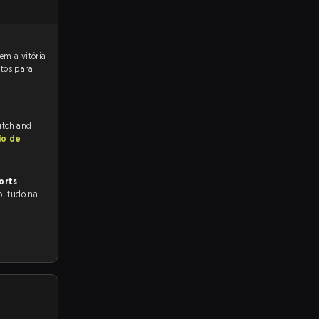
tos para
itch and
io de
orts