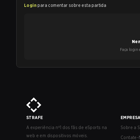
Login
para comentar sobre esta partida
Nen
Faça login e
STRAFE
EMPRES
A experiência nº1 dos fãs de eSports na
Sobre a S
web e em dispositivos móveis.
Contate-