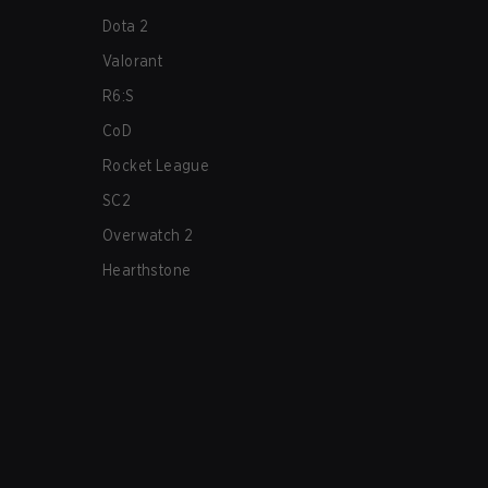
Dota 2
Valorant
R6:S
CoD
Rocket League
SC2
Overwatch 2
Hearthstone