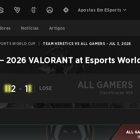
Apostas Em ESports
dores
Notícias
Artigos
PORTS WORLD CUP
|
TEAM HERETICS VS ALL GAMERS - JUL 3, 2026
–
2026 VALORANT at Esports Worl
ALL GAMERS
2
-
1
LOSE
Classificação #68
ALL G
1