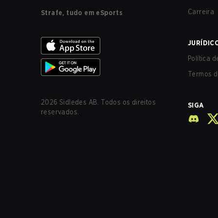
Carreira
Strafe, tudo em eSports
JURÍDIC
Política 
Termos d
2026
Sidledes AB. Todos os direitos
SIGA
reservados.