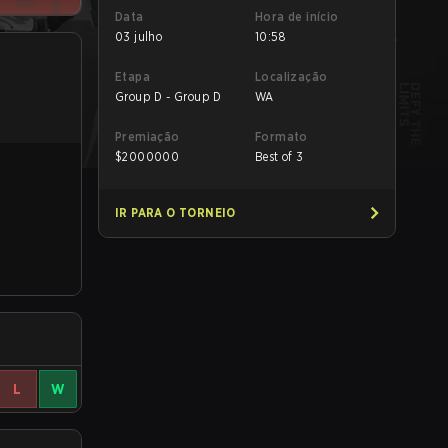
Data
Hora de início
03 julho
10:58
Etapa
Localização
Group D - Group D
WA
Premiação
Formato
$
2000000
Best of 3
IR PARA O TORNEIO
L
W