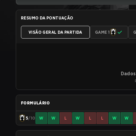
RESUMO DA PONTUAÇÃO
VISÃO GERAL DA PARTIDA
GAME 1
G
Dados 
FORMULÁRIO
5
/10
W
W
L
W
L
L
W
W