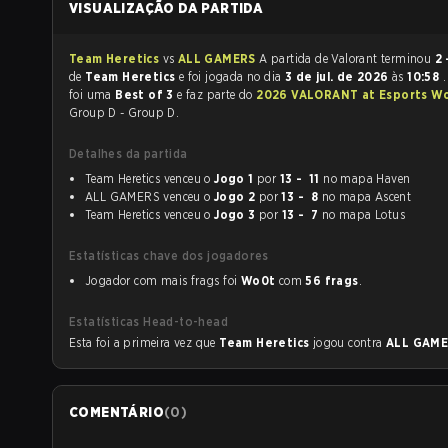
VISUALIZAÇÃO DA PARTIDA
Team Heretics
vs
ALL GAMERS
A partida de Valorant terminou
2 
de
Team Heretics
e foi jogada no dia
3 de jul. de 2026
às
10:58
.
foi uma
Best of 3
e faz parte do
2026 VALORANT at Esports Wo
Group D - Group D.
Detalhes da partida
Team Heretics venceu o
Jogo 1
por
13 - 11
no mapa Haven
ALL GAMERS venceu o
Jogo 2
por
13 - 8
no mapa Ascent
Team Heretics venceu o
Jogo 3
por
13 - 7
no mapa Lotus
Estatísticas chave dos jogadores
Jogador com mais frags foi
Wo0t
com
56 frags
.
Estatísticas Head-to-head
Esta foi a primeira vez que
Team Heretics
jogou contra
ALL GAM
COMENTÁRIO
(
0
)