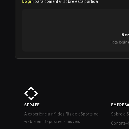
Login
para comentar sobre esta partida
Nen
Faça login e
STRAFE
EMPRES
A experiência nº1 dos fãs de eSports na
Sobre a S
web e em dispositivos móveis.
Contate-