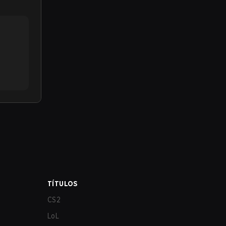
TÍTULOS
CS2
LoL