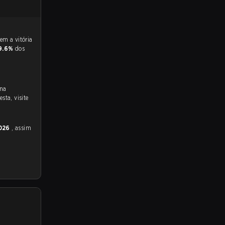
9.6%
dos
 na
sta, visite
2026
, assim