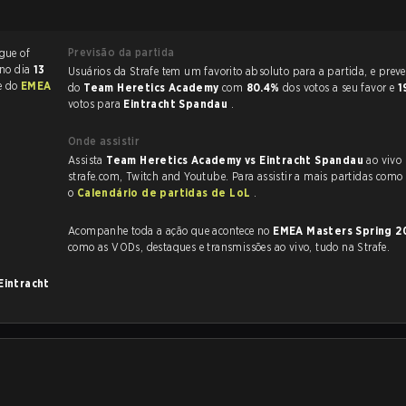
Previsão da partida
da no dia
13
Usuários da Strafe tem um favorito absoluto para a partida, e preveem a vitória
te do
EMEA
do
Team Heretics Academy
com
80.4%
dos votos a seu favor e
1
votos para
Eintracht Spandau
.
Onde assistir
Assista
Team Heretics Academy vs Eintracht Spandau
ao vivo
strafe.com, Twitch and Youtube. Para assistir a mais partidas como e
o
Calendário de partidas de LoL
.
Acompanhe toda a ação que acontece no
EMEA Masters Spring 
como as VODs, destaques e transmissões ao vivo, tudo na Strafe.
Eintracht