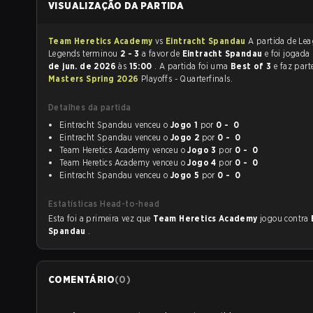
VISUALIZAÇÃO DA PARTIDA
Team Heretics Academy
vs
Eintracht Spandau
A partida de League of
Legends terminou
2 - 3
a favor de
Eintracht Spandau
e foi joga
de jun. de 2026
às
15:00
. A partida foi uma
Best of 3
e faz par
Masters Spring 2026
Playoffs - Quarterfinals.
Detalhes da partida
Eintracht Spandau venceu o
Jogo 1
por
0 - 0
Eintracht Spandau venceu o
Jogo 2
por
0 - 0
Team Heretics Academy venceu o
Jogo 3
por
0 - 0
Team Heretics Academy venceu o
Jogo 4
por
0 - 0
Eintracht Spandau venceu o
Jogo 5
por
0 - 0
Estatísticas Head-to-head
Esta foi a primeira vez que
Team Heretics Academy
jogou contra
Spandau
.
COMENTÁRIO
(
0
)