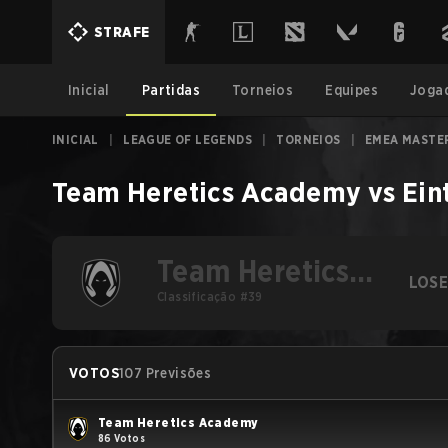
STRAFE
Inicial
Partidas
Torneios
Equipes
Joga
INICIAL
|
LEAGUE OF LEGENDS
|
TORNEIOS
|
EMEA MASTER
Team Heretics Academy
vs
Ein
Team Heretics
LOS
Academy
Classificação #39
VOTOS
107 Previsões
Team Heretics Academy
86 Votos