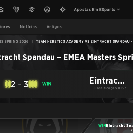
Apostas Em ESports
dores
Notícias
Artigos
S SPRING 2026
|
TEAM HERETICS ACADEMY VS EINTRACHT SPANDAU - 
tracht Spandau
–
EMEA Masters Spr
Eintracht
2
-
3
E
WIN
Spandau
Classificação #157
WIN
Eintracht Sp
2