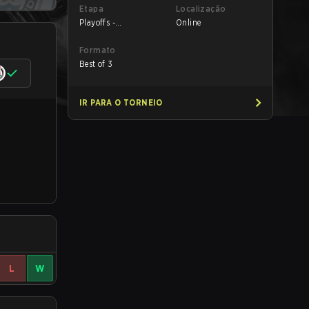
Etapa
Localização
Playoffs -
Online
Quarterfinals
Formato
Best of 3
IR PARA O TORNEIO
L
W