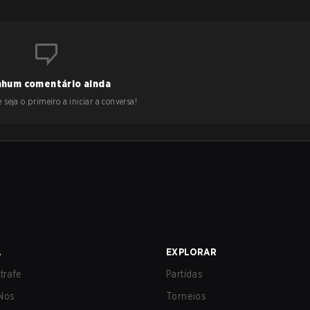
hum comentário ainda
 seja o primeiro a iniciar a conversa!
A
EXPLORAR
trafe
Partidas
Nos
Torneios