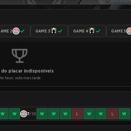
AME 2
GAME 3
GAME 4
GAME 5
do placar indisponíveis
Por favor, volte mais tarde
W
W
7
/10
W
W
W
L
W
W
L
W