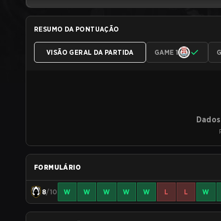
RESUMO DA PONTUAÇÃO
VISÃO GERAL DA PARTIDA
GAME 1
G
Dados 
FORMULÁRIO
8
/10
W
W
W
W
W
L
L
W