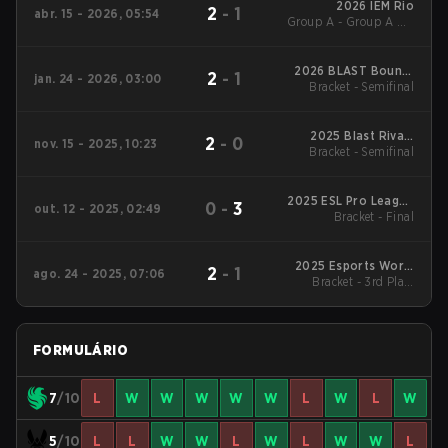
2026 IEM Rio
2
-
1
abr. 15 - 2026, 05:54
Group A - Group A UB
Finals
2026 BLAST Bounty
2
-
1
jan. 24 - 2026, 03:00
Bracket - Semifinal
Season 1
2025 Blast Rivals
2
-
0
nov. 15 - 2025, 10:23
Bracket - Semifinal
Season 2
2025 ESL Pro League
0
-
3
out. 12 - 2025, 02:49
Bracket - Final
Season 22
2025 Esports World
2
-
1
ago. 24 - 2025, 07:06
Bracket - 3rd Place
Cup
Match
FORMULÁRIO
7
/10
L
W
W
W
W
W
L
W
L
W
5
/10
L
L
W
W
L
W
L
W
W
L