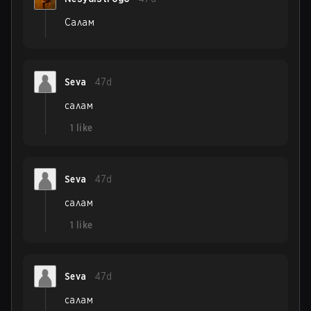
Салам
Seva
47d
салам
1
like
Seva
47d
салам
1
like
Seva
47d
салам