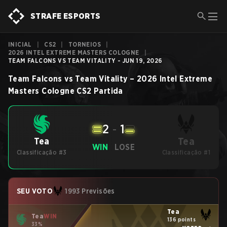
STRAFE ESPORTS
INICIAL
|
CS2
|
TORNEIOS
|
2026 INTEL EXTREME MASTERS COLOGNE
|
TEAM FALCONS VS TEAM VITALITY - JUN 19, 2026
Team Falcons
vs
Team Vitality
–
2026 Intel Extreme
Masters Cologne
CS2
Partida
2
-
1
Tea
Tea
WIN
LOSE
Classificação #3
Classificação #1
SEU VOTO
1993 Previsões
Tea
Tea
WIN
136 points
33%