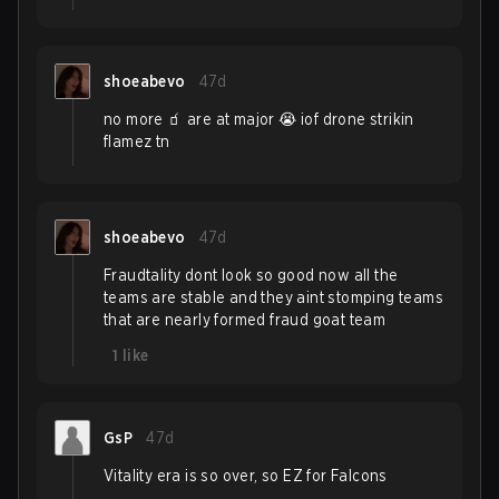
shoeabevo
47d
no more 🧃 are at major 😭 iof drone strikin
flamez tn
shoeabevo
47d
Fraudtality dont look so good now all the
teams are stable and they aint stomping teams
that are nearly formed fraud goat team
1
like
GsP
47d
Vitality era is so over, so EZ for Falcons