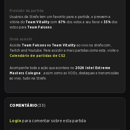
Previsão da partida
Usuários da Strafe tem um favorito para a partida, e preveem a
vitória do
Team Vitality
com
67%
dos votos a seu favor e
33%
dos
votos para
Team Falcons
.
Onde assistir
Assista
Team Falcons vs Team Vitality
ao vivo na strafe.com,
Twitch and Youtube. Para assistir a mais partidas como esta, visite o
Calendário de partidas de CS2
.
Acompanhe toda a ação que acontece no
2026 Intel Extreme
Masters Cologne
, assim como as VODs, destaques e transmissões
ao vivo, tudo na Strafe.
COMENTÁRIO
(
33
)
Login
para comentar sobre esta partida