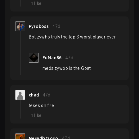
1
like
Pyroboss
47d
Bot zywho truly the top 3 worst player ever
FuMan86
47d
meds zywoo is the Goat
chad
47d
teses on fire
1
like
NeSydiStrogo
47d