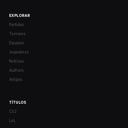
EXPLORAR
Partidas
Torneios
Equipes
Jogadores
Notícias
Authors
Artigos
TÍTULOS
CS2
LoL