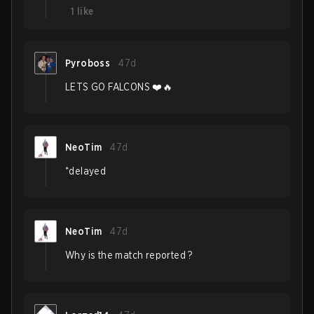
1
like
Pyroboss
47d
LETS GO FALCONS ❤️🔥
NeoTim
47d
*delayed
NeoTim
47d
Why is the match reported ?