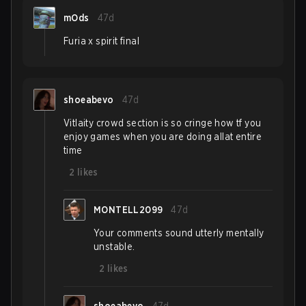
mOds
47d
Furia x spirit final
shoeabevo
47d
Vitlaity crowd section is so cringe how tf you
enjoy games when you are doing allat entire
time
2
likes
MONTELL2099
47d
Your comments sound utterly mentally
unstable.
2
likes