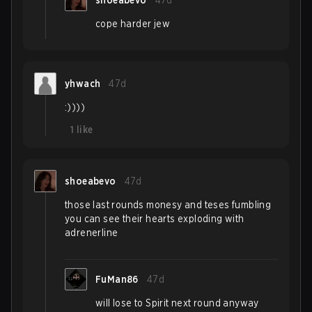
shoeabevo
47d
cope harder jew
yhwach
47d
:))))
1
like
shoeabevo
47d
those last rounds monesy and teses fumbling
you can see their hearts exploding with
adrenerline
FuMan86
47d
will lose to Spirit next round anyway