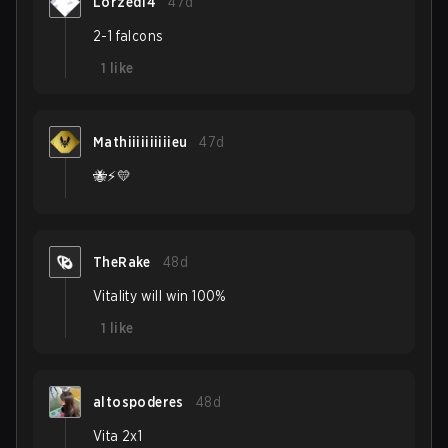
Lorzed14
47d
2-1 falcons
1
like
Mathiiiiiiiiiieu
47d
🐝⚡️💛
TheRake
48d
Vitality will win 100%
1
like
altospoderes
48d
Vita 2x1