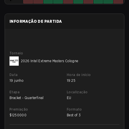
INFORMAÇÃO DE PARTIDA
Torneio
2026 Intel Extreme Masters Cologne
Data
Hora de início
19 junho
19:25
Etapa
Localização
Bracket - Quarterfinal
EU
Premiação
Formato
$
1250000
Best of 3