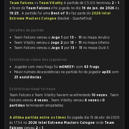
Team Falcons
vs
Team Vitality
A partida de CS:GO terminou
2 - 1
a favor de
Team Falcons
e foi jogada no dia
19 de jun. de 2026
às
19:25
. A partida foi uma
Best of 3
e faz parte do
2026 Intel
Extreme Masters Cologne
Bracket - Quarterfinal.
Detalhes da partida
Team Falcons venceu o
Jogo 1
por
13 - 11
no mapa Anubis
Team Vitality venceu o
Jogo 2
por
13 - 11
no mapa Inferno
Team Falcons venceu o
Jogo 3
por
13 - 11
no mapa Dust II
Estatísticas chave dos jogadores
Jogador com mais frags foi
m0NESY-
com
63 frags
.
Maior número de assistências na partida foi do jogador
apEX
com
23 assistências
.
Estatísticas Head-to-head
Team Falcons e Team Vitality haviam se enfrentado
10 vezes
. Team
Falcons venceu
4 vezes
, Team Vitality venceu
6 vezes
e
0
partidas
terminaram empatadas.
A última partida entre os times
foi jogada dia 15 de abr. de 2026
às 17:54 no
2026 Intel Extreme Masters Cologne
onde
Team
Falcons
venceu
2 - 1
.