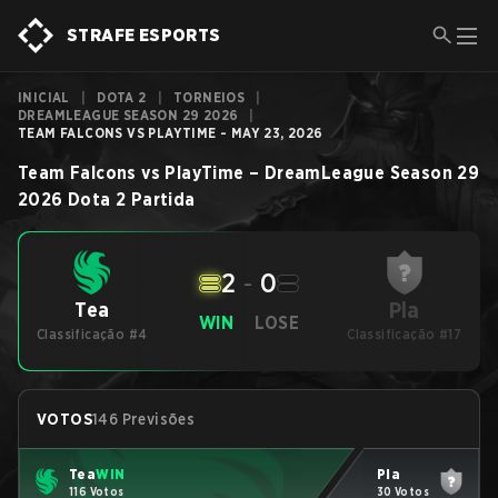
STRAFE ESPORTS
INICIAL
|
DOTA 2
|
TORNEIOS
|
DREAMLEAGUE SEASON 29 2026
|
TEAM FALCONS VS PLAYTIME - MAY 23, 2026
Team Falcons
vs
PlayTime
–
DreamLeague Season 29
2026
Dota 2
Partida
2
-
0
Pla
Tea
WIN
LOSE
Classificação #4
Classificação #17
VOTOS
146 Previsões
Tea
WIN
Pla
116 Votos
30 Votos