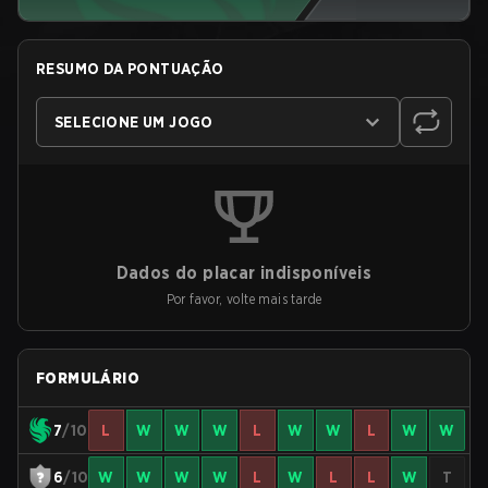
RESUMO DA PONTUAÇÃO
SELECIONE UM JOGO
Dados do placar indisponíveis
Por favor, volte mais tarde
FORMULÁRIO
7
/10
L
W
W
W
L
W
W
L
W
W
6
/10
W
W
W
W
L
W
L
L
W
T