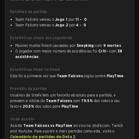
Detalhes da partida
Team Falcons venceu o
Jogo 1
por
11 - 0
Team Falcons venceu o
Jogo 2
por
4 - 0
Estatísticas chave dos jogadores
Maiores mortes foram causadas por
Sneyking
com
9 mortes
.
O jogador com maior número de assistências foi
Cr1t-
com
38
assistências
.
Estatísticas Head-to-head
Esta foi a primeira vez que
Team Falcons
jogou contra
PlayTime
.
Previsão da partida
Usuários da Strafe tem um favorito absoluto para a partida, e
preveem a vitória do
Team Falcons
com
79.5%
dos votos a seu
favor e
20.5%
dos votos para
PlayTime
.
Onde assistir
Assista
Team Falcons vs PlayTime
ao vivo na strafe.com, Twitch
and Youtube. Para assistir a mais partidas como esta, visite o
Calendário de partidas de Dota 2
.