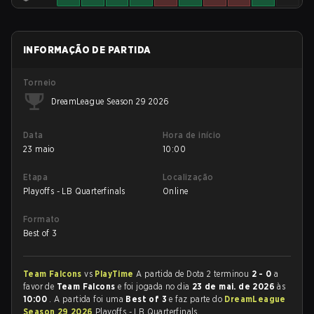
INFORMAÇÃO DE PARTIDA
Torneio
DreamLeague Season 29 2026
Data
Hora de início
23 maio
10:00
Etapa
Localização
Playoffs - LB Quarterfinals
Online
Formato
Best of 3
Team Falcons
vs
PlayTime
A partida de Dota 2 terminou
2 - 0
a
favor de
Team Falcons
e foi jogada no dia
23 de mai. de 2026
às
10:00
. A partida foi uma
Best of 3
e faz parte do
DreamLeague
Season 29 2026
Playoffs - LB Quarterfinals.