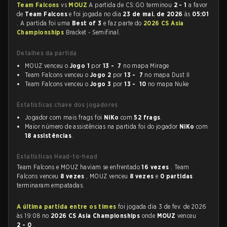
Team Falcons
vs
MOUZ
A partida de CS:GO terminou
2 - 1
a favor
de
Team Falcons
e foi jogada no dia
23 de mai. de 2026
às
05:01
. A partida foi uma
Best of 3
e faz parte do
2026 CS Asia
Championships
Bracket - Semifinal.
Detalhes da partida
MOUZ venceu o
Jogo 1
por
13 - 7
no mapa Mirage
Team Falcons venceu o
Jogo 2
por
13 - 7
no mapa Dust II
Team Falcons venceu o
Jogo 3
por
13 - 10
no mapa Nuke
Estatísticas chave dos jogadores
Jogador com mais frags foi
NiKo
com
52 frags
.
Maior número de assistências na partida foi do jogador
NiKo
com
18 assistências
.
Estatísticas Head-to-head
Team Falcons e MOUZ haviam se enfrentado
16 vezes
. Team
Falcons venceu
8 vezes
, MOUZ venceu
8 vezes
e
0 partidas
terminaram empatadas.
A última partida entre os times
foi jogada dia 3 de fev. de 2026
às 19:08 no
2026 CS Asia Championships
onde
MOUZ
venceu
2 - 0
.