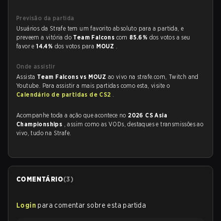
Previsão da partida
Usuários da Strafe tem um favorito absoluto para a partida, e
preveem a vitória do
Team Falcons
com
85.6%
dos votos a seu
favor e
14.4%
dos votos para
MOUZ
.
Onde assistir
Assista
Team Falcons vs MOUZ
ao vivo na strafe.com, Twitch and
Youtube. Para assistir a mais partidas como esta, visite o
Calendário de partidas de CS2
.
Acompanhe toda a ação que acontece no
2026 CS Asia
Championships
, assim como as VODs, destaques e transmissões ao
vivo, tudo na Strafe.
COMENTÁRIO
(
3
)
Login
para comentar sobre esta partida