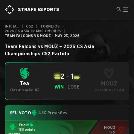
STRAFE ESPORTS
INICIAL
|
CS2
|
TORNEIOS
|
2026 CS ASIA CHAMPIONSHIPS
|
TEAM FALCONS VS MOUZ - MAY 23, 2026
Team Falcons
vs
MOUZ
–
2026 CS Asia
Championships
CS2
Partida
2
-
1
MOUZ
Tea
WIN
LOSE
Classificação #3
Classificação #4
SEU VOTO
480 Previsões
Tea
WIN
MOUZ
168 points
14%