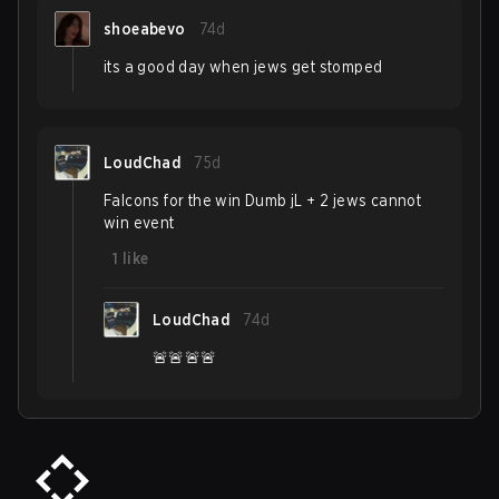
shoeabevo
74d
its a good day when jews get stomped
LoudChad
75d
Falcons for the win Dumb jL + 2 jews cannot
win event
1
like
LoudChad
74d
🚨🚨🚨🚨