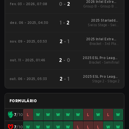
2026 Intel Extreme
0
-
2
fev. 03 - 2026, 07:08
Group B - Group B LB
Masters Kraków
Final
2025 Starladder
1
-
2
dez. 06 - 2025, 04:30
Swiss Stage - Swiss
Budapest Major
Stage
2025 Intel Extreme
2
-
1
nov. 09 - 2025, 03:53
Masters Chengdu
Bracket - 3rd Place
Match
2025 ESL Pro League
2
-
0
out. 11 - 2025, 01:46
Bracket - Semifinal
Season 22
2025 ESL Pro League
2
-
1
out. 06 - 2025, 05:33
Stage 2 - Stage 2
Season 22
FORMULÁRIO
7
/10
L
W
W
W
W
W
L
W
L
W
7
/10
W
W
W
W
W
L
L
L
W
W