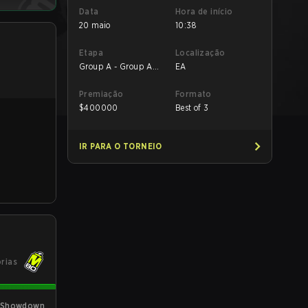
Data
Hora de início
20 maio
10:38
Etapa
Localização
Group A - Group A
EA
UB Semifinal
Premiação
Formato
$
400000
Best of 3
IR PARA O TORNEIO
órias
l Showdown