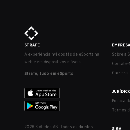
STRAFE
EMPRES
A experiência nº1 dos fãs de eSports na
Sobre a S
web e em dispositivos móveis.
Contate-
Carreira
Strafe, tudo em eSports
JURÍDIC
Política 
Termos d
2026
Sidledes AB. Todos os direitos
SIGA