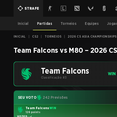
STRAFE
Inicial
Partidas
Torneios
Equipes
Joga
INICIAL
|
CS2
|
TORNEIOS
|
2026 CS ASIA CHAMPIONSHIPS
Team Falcons
vs
M80
–
2026 CS
Team Falcons
WIN
Classificação #3
SEU VOTO
242 Previsões
Team Falcons
WIN
126 points
VOTED