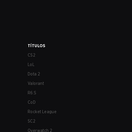
TÍTULOS
CS2
LoL
Dota 2
Valorant
R6:S
CoD
Rocket League
SC2
Overwatch 2