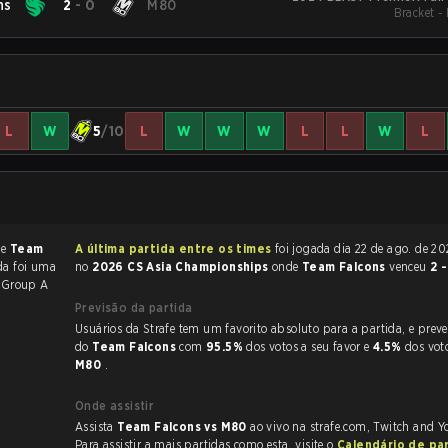
ns
2
-
0
M80
Bracket -
L
W
5
/10
L
W
W
W
L
L
W
L
de
Team
A última partida entre os times
foi jogada dia 22 de ago. de 2024 às 18:03
ida foi uma
no
2026 CS Asia Championships
onde
Team Falcons
venceu
2 
 Group A
Previsão da partida
Usuários da Strafe tem um favorito absoluto para a partida, e preveem a vitória
do
Team Falcons
com
95.5%
dos votos a seu favor e
4.5%
dos vot
M80
.
Onde assistir
Assista
Team Falcons vs M80
ao vivo na strafe.com, Twitch and Y
Para assistir a mais partidas como esta, visite o
Calendário de pa