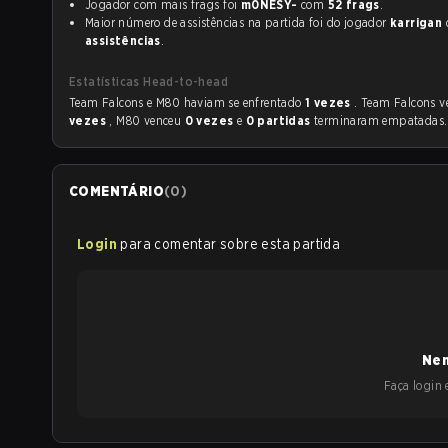
Jogador com mais frags foi
m0NESY-
com
52 frags
.
Maior número de assistências na partida foi do jogador
karrigan
assistências
.
Estatísticas Head-to-head
Team Falcons e M80 haviam se enfrentado
1 vezes
. Team Falcons 
vezes
, M80 venceu
0 vezes
e
0 partidas
terminaram empatadas.
COMENTÁRIO
(
0
)
Login
para comentar sobre esta partida
Nen
Faça login e