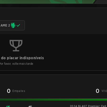
AME 2
do placar indisponíveis
Por favor, volte mais tarde
0
0
Empates
Vit
2024 BLAST Premier: Fal