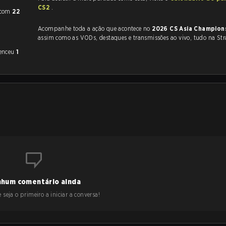
CS2
.
com
22
Acompanhe toda a ação que acontece no
2026 CS Asia Champion
assim como as VODs, destaques e transmissões ao vivo, tudo na Str
venceu
1
hum comentário ainda
 seja o primeiro a iniciar a conversa!