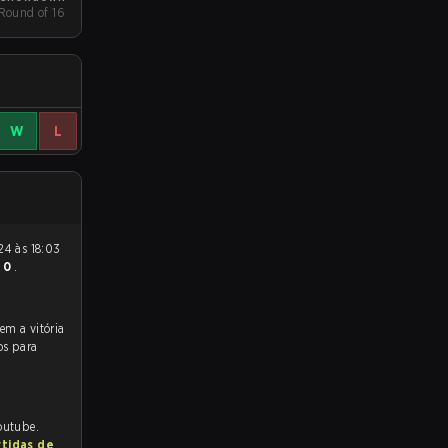
 Round of 16
W
L
- 0
.
os para
outube.
rtidas de