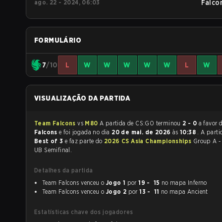
ago. 22 - 2024, 06:03
Falco
FORMULÁRIO
7
/10
L
W
W
W
W
W
L
W
VISUALIZAÇÃO DA PARTIDA
Team Falcons
vs
M80
A partida de CS:GO terminou
2 - 0
a favor 
Falcons
e foi jogada no dia
20 de mai. de 2026
às
10:38
. A part
Best of 3
e faz parte do
2026 CS Asia Championships
Group A -
UB Semifinal.
Detalhes da partida
Team Falcons venceu o
Jogo 1
por
19 - 15
no mapa Inferno
Team Falcons venceu o
Jogo 2
por
13 - 11
no mapa Ancient
Estatísticas chave dos jogadores