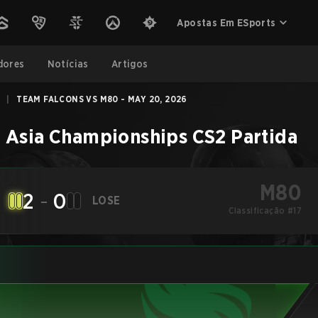
Apostas Em ESports
dores
Notícias
Artigos
|
TEAM FALCONS VS M80 - MAY 20, 2026
 Asia Championships
CS2
Partida
M80
2
-
0
LOSE
Classificação #17