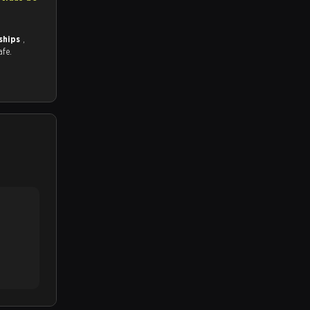
ships
,
afe.