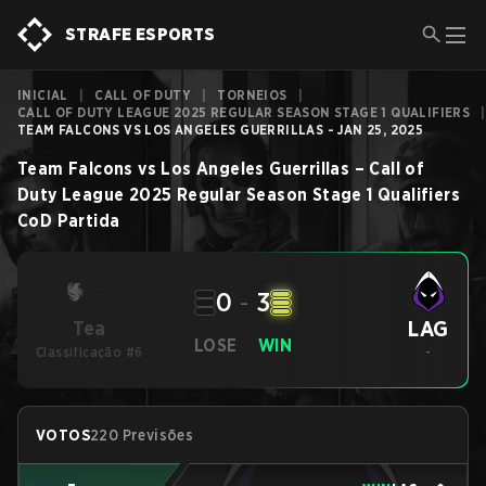
STRAFE ESPORTS
INICIAL
|
CALL OF DUTY
|
TORNEIOS
|
CALL OF DUTY LEAGUE 2025 REGULAR SEASON STAGE 1 QUALIFIERS
|
TEAM FALCONS VS LOS ANGELES GUERRILLAS - JAN 25, 2025
Team Falcons
vs
Los Angeles Guerrillas
–
Call of
Duty League 2025 Regular Season Stage 1 Qualifiers
CoD
Partida
0
-
3
LAG
Tea
LOSE
WIN
Classificação #6
-
VOTOS
220 Previsões