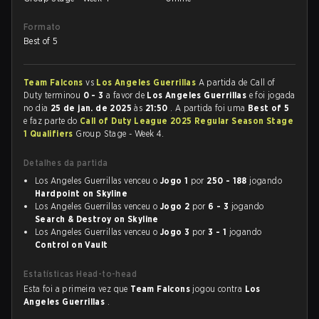
Formato
Best of 5
Team Falcons
vs
Los Angeles Guerrillas
A partida de Call of
Duty terminou
0 - 3
a favor de
Los Angeles Guerrillas
e foi jogada
no dia
25 de jan. de 2025
às
21:50
. A partida foi uma
Best of 5
e faz parte do
Call of Duty League 2025 Regular Season Stage
1 Qualifiers
Group Stage - Week 4.
Detalhes da partida
Los Angeles Guerrillas venceu o
Jogo 1
por
250 - 188
jogando
Hardpoint on Skyline
Los Angeles Guerrillas venceu o
Jogo 2
por
6 - 3
jogando
Search & Destroy on Skyline
Los Angeles Guerrillas venceu o
Jogo 3
por
3 - 1
jogando
Control on Vault
Estatísticas Head-to-head
Esta foi a primeira vez que
Team Falcons
jogou contra
Los
Angeles Guerrillas
.