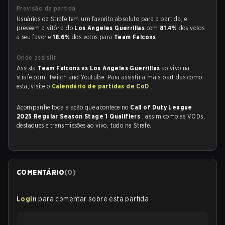
Previsão da partida
Usuários da Strafe tem um favorito absoluto para a partida, e
preveem a vitória do
Los Angeles Guerrillas
com
81.4%
dos votos
a seu favor e
18.6%
dos votos para
Team Falcons
.
Onde assistir
Assista
Team Falcons vs Los Angeles Guerrillas
ao vivo na
strafe.com, Twitch and Youtube. Para assistir a mais partidas como
esta, visite o
Calendário de partidas de CoD
.
Acompanhe toda a ação que acontece no
Call of Duty League
2025 Regular Season Stage 1 Qualifiers
, assim como as VODs,
destaques e transmissões ao vivo, tudo na Strafe.
COMENTÁRIO
(
0
)
Login
para comentar sobre esta partida