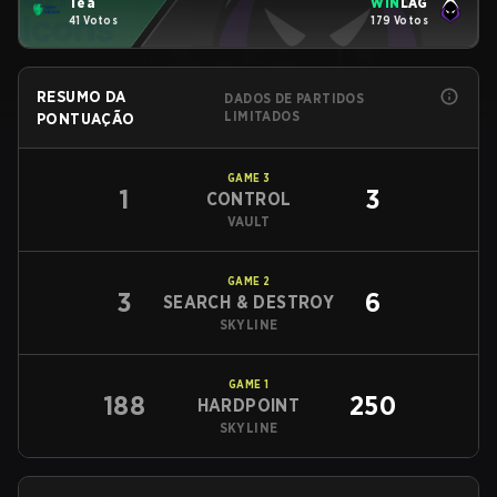
Tea
WIN
LAG
41 Votos
179 Votos
RESUMO DA
DADOS DE PARTIDOS
LIMITADOS
PONTUAÇÃO
GAME
3
1
3
CONTROL
VAULT
GAME
2
3
6
SEARCH & DESTROY
SKYLINE
GAME
1
188
250
HARDPOINT
SKYLINE