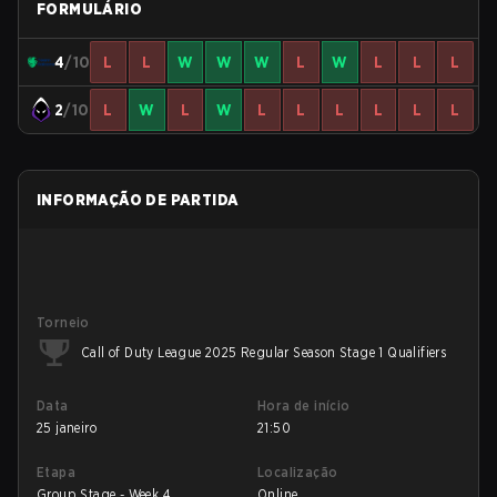
FORMULÁRIO
4
/10
L
L
W
W
W
L
W
L
L
L
2
/10
L
W
L
W
L
L
L
L
L
L
INFORMAÇÃO DE PARTIDA
Torneio
Call of Duty League 2025 Regular Season Stage 1 Qualifiers
Data
Hora de início
25 janeiro
21:50
Etapa
Localização
Group Stage - Week 4
Online