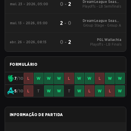
DreamLeague Season
0
-
2
mai. 23 - 2026, 05:00
Playoffs - LB Semifinals
29 2026
DreamLeague Season
2
-
0
mai. 13 - 2026, 05:00
Group Stage - Group A
29 2026
PGL Wallachia
0
-
2
abr. 26 - 2026, 08:15
Playoffs - LB Finals
FORMULÁRIO
7
/10
L
W
W
W
L
W
W
L
W
W
5
/10
L
T
W
W
T
W
L
W
L
W
INFORMAÇÃO DE PARTIDA