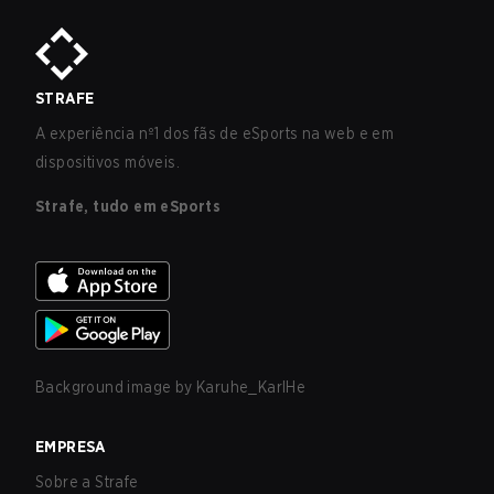
STRAFE
A experiência nº1 dos fãs de eSports na web e em
dispositivos móveis.
Strafe, tudo em eSports
Background image by
Karuhe_KarlHe
EMPRESA
Sobre a Strafe