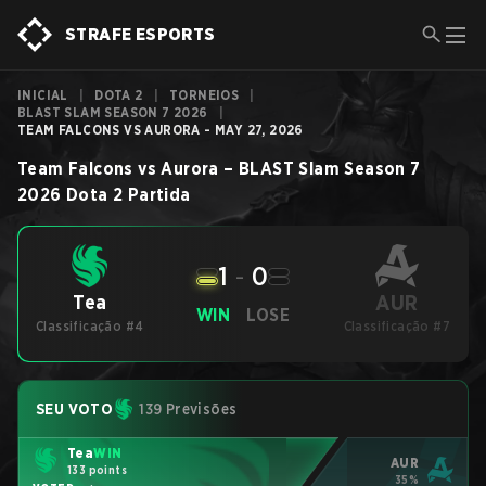
STRAFE ESPORTS
INICIAL
|
DOTA 2
|
TORNEIOS
|
BLAST SLAM SEASON 7 2026
|
TEAM FALCONS VS AURORA - MAY 27, 2026
Team Falcons
vs
Aurora
–
BLAST Slam Season 7
2026
Dota 2
Partida
1
-
0
AUR
Tea
WIN
LOSE
Classificação #4
Classificação #7
SEU VOTO
139 Previsões
Tea
WIN
AUR
133 points
35%