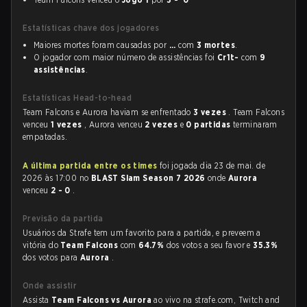
Estatísticas chave dos jogadores
Maiores mortes foram causadas por
...
com
3 mortes
.
O jogador com maior número de assistências foi
Cr1t-
com
9
assistências
.
Estatísticas Head-to-head
Team Falcons e Aurora haviam se enfrentado
3 vezes
. Team Falcons
venceu
1 vezes
, Aurora venceu
2 vezes
e
0 partidas
terminaram
empatadas.
A última partida entre os times
foi jogada dia 23 de mai. de
2026 às 17:00 no
BLAST Slam Season 7 2026
onde
Aurora
venceu
2 - 0
.
Previsão da partida
Usuários da Strafe tem um favorito para a partida, e preveem a
vitória do
Team Falcons
com
64.7%
dos votos a seu favor e
35.3%
dos votos para
Aurora
.
Onde assistir
Assista
Team Falcons vs Aurora
ao vivo na strafe.com, Twitch and