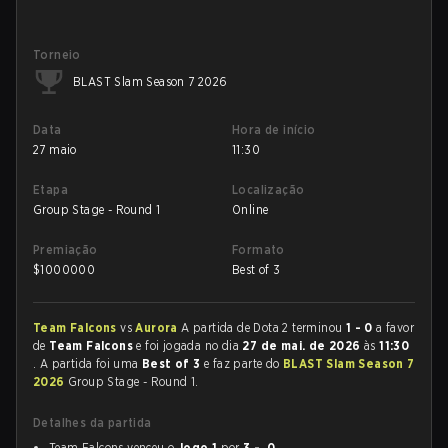
Torneio
BLAST Slam Season 7 2026
Data
Hora de início
27 maio
11:30
Etapa
Localização
Group Stage - Round 1
Online
Premiação
Formato
$
1000000
Best of 3
Team Falcons
vs
Aurora
A partida de Dota 2 terminou
1 - 0
a favor
de
Team Falcons
e foi jogada no dia
27 de mai. de 2026
às
11:30
. A partida foi uma
Best of 3
e faz parte do
BLAST Slam Season 7
2026
Group Stage - Round 1.
Detalhes da partida
Team Falcons venceu o
Jogo 1
por
3 - 0