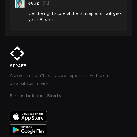
eXQz
91d
Get the right score of the 1st map and I will give
you 100 coins
STRAFE
A experiência nº1 dos fãs de eSports na web e em
dispositivos móveis.
Strafe, tudo em eSports