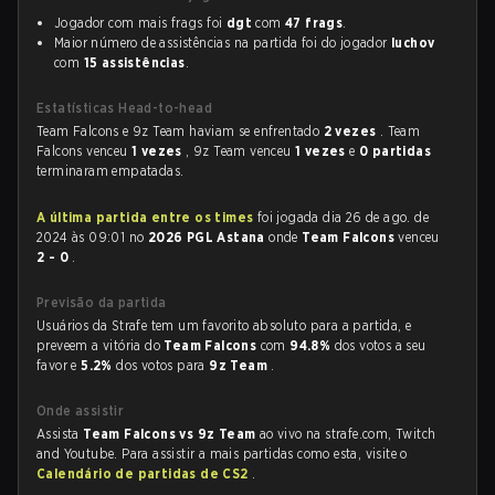
Jogador com mais frags foi
dgt
com
47 frags
.
Maior número de assistências na partida foi do jogador
luchov
com
15 assistências
.
Estatísticas Head-to-head
Team Falcons e 9z Team haviam se enfrentado
2 vezes
. Team
Falcons venceu
1 vezes
, 9z Team venceu
1 vezes
e
0 partidas
terminaram empatadas.
A última partida entre os times
foi jogada dia 26 de ago. de
2024 às 09:01 no
2026 PGL Astana
onde
Team Falcons
venceu
2 - 0
.
Previsão da partida
Usuários da Strafe tem um favorito absoluto para a partida, e
preveem a vitória do
Team Falcons
com
94.8%
dos votos a seu
favor e
5.2%
dos votos para
9z Team
.
Onde assistir
Assista
Team Falcons vs 9z Team
ao vivo na strafe.com, Twitch
and Youtube. Para assistir a mais partidas como esta, visite o
Calendário de partidas de CS2
.