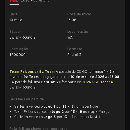
2026 PGL Astana
Data
Hora de início
10 maio
13:08
Etapa
Localização
Swiss - Round 2
WA
Premiação
Formato
$
800000
Best of 3
Team Falcons
vs
9z Team
A partida de CS:GO terminou
1 - 2
a
favor de
9z Team
e foi jogada no dia
10 de mai. de 2026
às
13:08
. A partida foi uma
Best of 3
e faz parte do
2026 PGL Astana
Swiss - Round 2.
Detalhes da partida
9z Team venceu o
Jogo 1
por
13 - 8
no mapa Nuke
Team Falcons venceu o
Jogo 2
por
13 - 9
no mapa Mirage
9z Team venceu o
Jogo 3
por
13 - 1
no mapa Dust II
Estatísticas chave dos jogadores