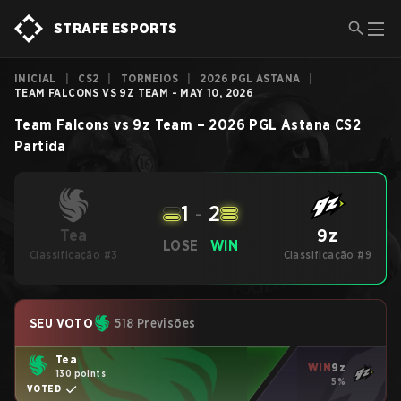
STRAFE ESPORTS
INICIAL
|
CS2
|
TORNEIOS
|
2026 PGL ASTANA
|
TEAM FALCONS VS 9Z TEAM - MAY 10, 2026
Team Falcons
vs
9z Team
–
2026 PGL Astana
CS2
Partida
1
-
2
9z
Tea
LOSE
WIN
Classificação #3
Classificação #9
SEU VOTO
518 Previsões
Tea
WIN
9z
130 points
5%
VOTED