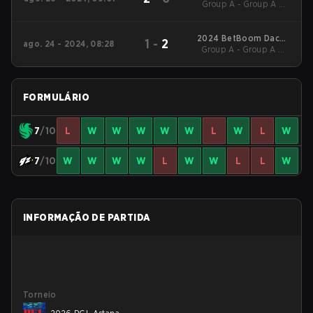
Group A - Group A LB
Belgrade #2
Cons. Final
2024 BetBoom Dacha
1
-
2
ago. 24 - 2024, 08:28
Group A - Group A UB
Belgrade #2
Semifinal
FORMULÁRIO
7
/10
L
W
W
W
W
W
L
W
L
W
7
/10
W
W
W
W
L
W
W
L
L
W
INFORMAÇÃO DE PARTIDA
Torneio