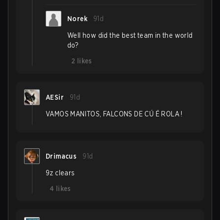
Norek
91d
Well how did the best team in the world
do?
2
likes
AESir
91d
VAMOS MANITOS, FALCONS DE CÚ É ROLA !
Drimacus
91d
9z clears
4
likes