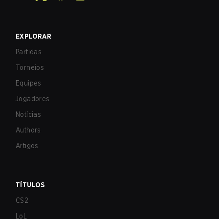
EXPLORAR
Partidas
Torneios
Equipes
Jogadores
Notícias
Authors
Artigos
TÍTULOS
CS2
LoL