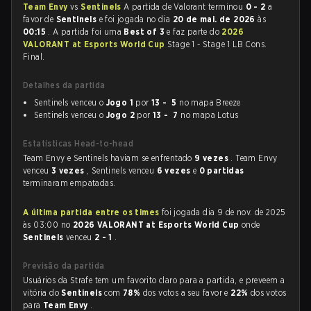
Team Envy
vs
Sentinels
A partida de Valorant terminou
0 - 2
a
favor de
Sentinels
e foi jogada no dia
20 de mai. de 2026
às
00:15
. A partida foi uma
Best of 3
e faz parte do
2026
VALORANT at Esports World Cup
Stage 1 - Stage 1 LB Cons.
Final.
Detalhes da partida
Sentinels venceu o
Jogo 1
por
13 - 5
no mapa Breeze
Sentinels venceu o
Jogo 2
por
13 - 7
no mapa Lotus
Estatísticas Head-to-head
Team Envy e Sentinels haviam se enfrentado
9 vezes
. Team Envy
venceu
3 vezes
, Sentinels venceu
6 vezes
e
0 partidas
terminaram empatadas.
A última partida entre os times
foi jogada dia 9 de nov. de 2025
às 03:00 no
2026 VALORANT at Esports World Cup
onde
Sentinels
venceu
2 - 1
.
Previsão da partida
Usuários da Strafe tem um favorito claro para a partida, e preveem a
vitória do
Sentinels
com
78%
dos votos a seu favor e
22%
dos votos
para
Team Envy
.