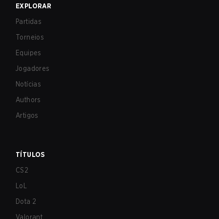
EXPLORAR
Partidas
Torneios
Equipes
Jogadores
Notícias
Authors
Artigos
TÍTULOS
CS2
LoL
Dota 2
Valorant