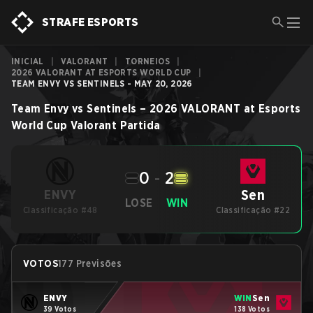
STRAFE ESPORTS
INICIAL
|
VALORANT
|
TORNEIOS
|
2026 VALORANT AT ESPORTS WORLD CUP
|
TEAM ENVY VS SENTINELS - MAY 20, 2026
Team Envy
vs
Sentinels
–
2026 VALORANT at Esports
World Cup
Valorant
Partida
0
-
2
Sen
ENVY
LOSE
WIN
Classificação #48
Classificação #22
VOTOS
177 Previsões
ENVY
WIN
Sen
39 Votos
138 Votos