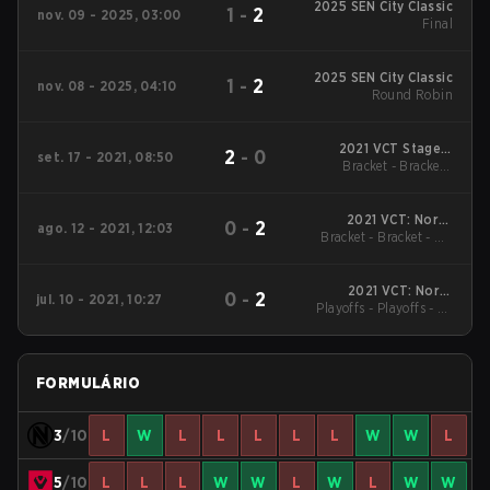
2025 SEN City Classic
1
-
2
nov. 09 - 2025, 03:00
Final
2025 SEN City Classic
1
-
2
nov. 08 - 2025, 04:10
Round Robin
2021 VCT Stage 3
2
-
0
set. 17 - 2021, 08:50
Bracket - Bracket -
Masters - Berlin
Quarterfinal
2021 VCT: North
0
-
2
ago. 12 - 2021, 12:03
Bracket - Bracket - UB
America Stage 3
Challengers Playoffs
Semifinal
2021 VCT: North
0
-
2
jul. 10 - 2021, 10:27
Playoffs - Playoffs - LB
America Stage 3
Challengers 1
Final
FORMULÁRIO
3
/10
L
W
L
L
L
L
L
W
W
L
5
/10
L
L
L
W
W
L
W
L
W
W