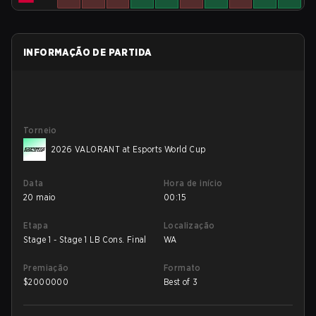
INFORMAÇÃO DE PARTIDA
Torneio
2026 VALORANT at Esports World Cup
Data
Hora de início
20 maio
00:15
Etapa
Localização
Stage 1 - Stage 1 LB Cons. Final
WA
Premiação
Formato
$
2000000
Best of 3