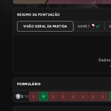
RESUMO DA PONTUAÇÃO
VISÃO GERAL DA PARTIDA
GAME 1
G
Dados 
FORMULÁRIO
2
/10
L
W
L
L
L
L
L
L