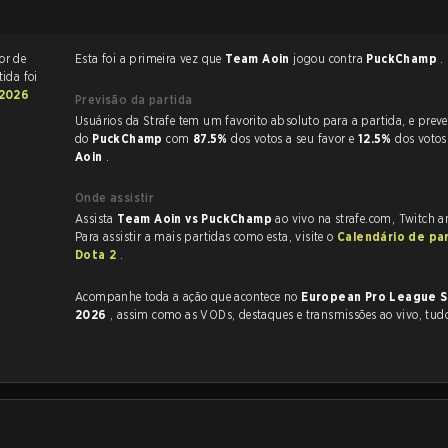
or de
Esta foi a primeira vez que
Team Aoin
jogou contra
PuckChamp
.
tida foi
 2026
Previsão da partida
Usuários da Strafe tem um favorito absoluto para a partida, e preveem a vitória
do
PuckChamp
com
87.5%
dos votos a seu favor e
12.5%
dos voto
Aoin
.
Onde assistir
Assista
Team Aoin vs PuckChamp
ao vivo na strafe.com, Twitch 
Para assistir a mais partidas como esta, visite o
Calendário de pa
Dota 2
.
Acompanhe toda a ação que acontece no
European Pro League 
2026
, assim como as VODs, destaques e transmissões ao vivo, tud