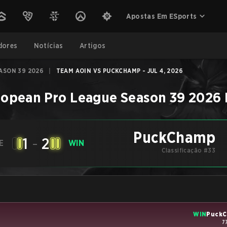
Apostas Em ESports
dores
Notícias
Artigos
ASON 39 2026
|
TEAM AOIN VS PUCKCHAMP - JUL 4, 2026
ropean Pro League Season 39 2026
PuckChamp
1
-
2
E
WIN
Classificação #33
WIN
Puck
7