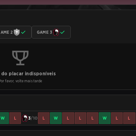
AME 2
GAME 3
do placar indisponíveis
Por favor, volte mais tarde
W
L
3
/10
L
W
L
L
L
W
L
L