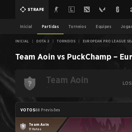
STRAFE
Inicial
Partidas
Torneios
Equipes
Joga
INICIAL
|
DOTA 2
|
TORNEIOS
|
EUROPEAN PRO LEAGUE SE
Team Aoin
vs
PuckChamp
–
Eu
Team Aoin
LOS
-
VOTOS
88 Previsões
Team Aoin
11 Votos