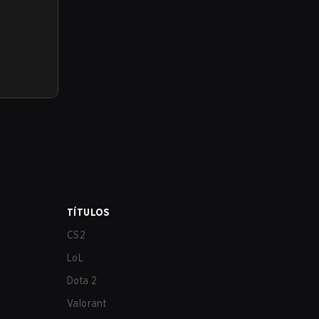
TÍTULOS
CS2
LoL
Dota 2
Valorant