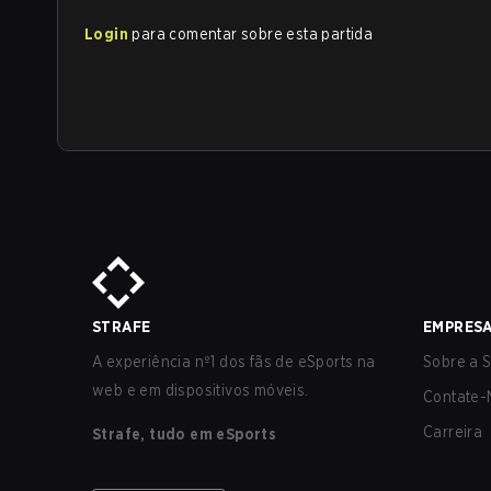
Login
para comentar sobre esta partida
STRAFE
EMPRES
A experiência nº1 dos fãs de eSports na
Sobre a S
web e em dispositivos móveis.
Contate-
Carreira
Strafe, tudo em eSports