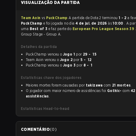
VISUALIZAÇÃO DA PARTIDA
Team Aoin
vs
PuckChamp
A partida de Dota 2 terminou
1 - 2
a fav
PuckChamp
e foi jogada no dia
4 de jul. de 2026
às
10:00
. A par
uma
Best of 3
e faz parte do
European Pro League Season 39
Group Stage - Group A.
Detalhes da partida
PuckChamp venceu o
Jogo 1
por
29 - 15
Team Aoin venceu o
Jogo 2
por
5 - 12
PuckChamp venceu o
Jogo 3
por
8 - 1
Estatísticas chave dos jogadores
Maiores mortes foram causadas por
takizawa
com
21 mortes
.
O jogador com maior número de assistências foi
Gothic-
com
42
assistências
.
Estatísticas Head-to-head
COMENTÁRIO
(
0
)