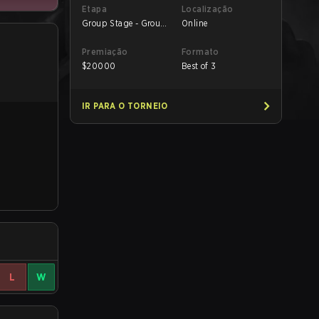
Etapa
Localização
Group Stage - Group
Online
A
Premiação
Formato
$
20000
Best of 3
IR PARA O TORNEIO
L
W