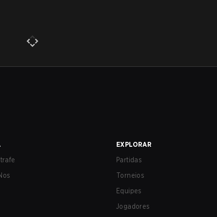
A
EXPLORAR
trafe
Partidas
Nos
Torneios
Equipes
Jogadores