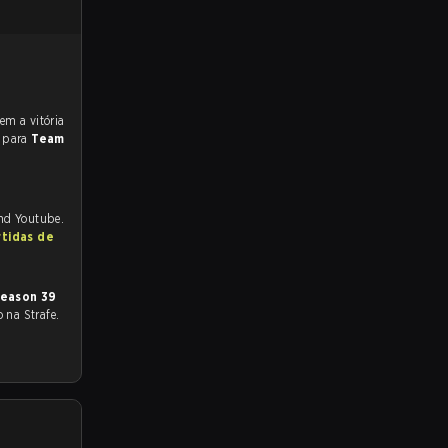
s para
Team
and Youtube.
rtidas de
Season 39
o na Strafe.