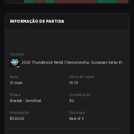
INFORMAÇÃO DE PARTIDA
Torneio
2026 Thunderpick World Championship: European Series #1
Data
Hora de início
31 maio
10:10
Etapa
Localização
Bracket - Semifinal
EU
Premiação
Formato
$
30000
Best of 3