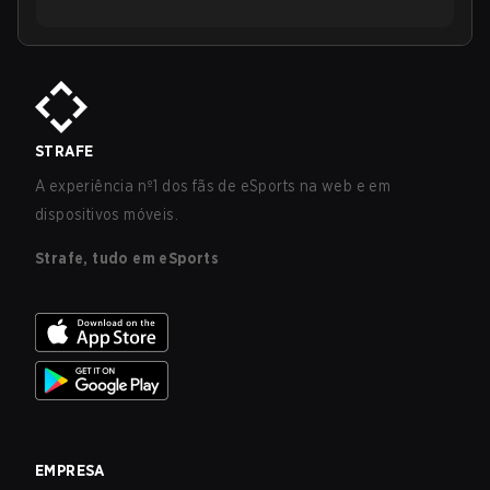
STRAFE
A experiência nº1 dos fãs de eSports na web e em
dispositivos móveis.
Strafe, tudo em eSports
EMPRESA