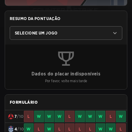
RESUMO DA PONTUAÇÃO
SELECIONE UM JOGO
Dados do placar indisponíveis
Por favor, volte mais tarde
FORMULÁRIO
7
/10
L
W
W
W
L
W
W
W
L
W
4
/10
W
L
W
L
L
L
L
W
W
L