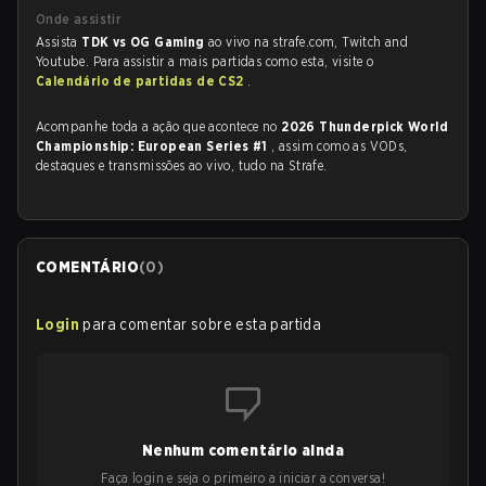
Onde assistir
Assista
TDK vs OG Gaming
ao vivo na strafe.com, Twitch and
Youtube. Para assistir a mais partidas como esta, visite o
Calendário de partidas de CS2
.
Acompanhe toda a ação que acontece no
2026 Thunderpick World
Championship: European Series #1
, assim como as VODs,
destaques e transmissões ao vivo, tudo na Strafe.
COMENTÁRIO
(
0
)
Login
para comentar sobre esta partida
Nenhum comentário ainda
Faça login e seja o primeiro a iniciar a conversa!