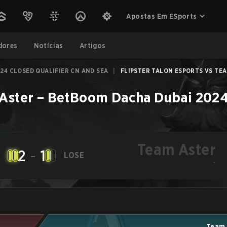
Apostas Em ESports
dores
Notícias
Artigos
24 CLOSED QUALIFIER CN AND SEA
|
FLIPSTER TALON ESPORTS VS TEAM
Aster
–
BetBoom Dacha Dubai 2024 
Team Aster
2
-
1
LOSE
-
Team 