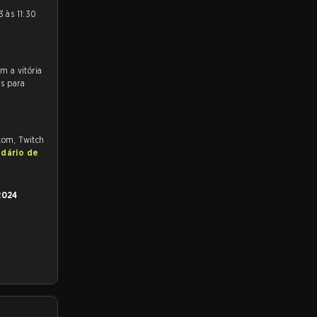
os para
.com, Twitch
ndário de
2024