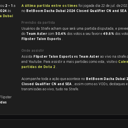
2 terminou
2 - 1
a
A última partida entre os times
foi jogada dia 22 de jul. de 2023 às 11:30
 2024
às
no
BetBoom Dacha Dubai 2024 Closed Qualifier CN and SEA
a Dubai
Previsão da partida
Usuários da Strafe acham que será uma partida disputada, e preveem a vitória
do
Team Aster
com
50.4%
dos votos a seu favor e
49.6%
dos vot
Flipster Talon Esports
.
Onde assistir
Assista
Flipster Talon Esports vs Team Aster
ao vivo na strafe
and Youtube. Para assistir a mais partidas como esta, visite o
Cale
partidas de Dota 2
.
Acompanhe toda a ação que acontece no
BetBoom Dacha Dubai 
Closed Qualifier CN and SEA
, assim como as VODs, destaques e
transmissões ao vivo, tudo na Strafe.
 Flipster
idas