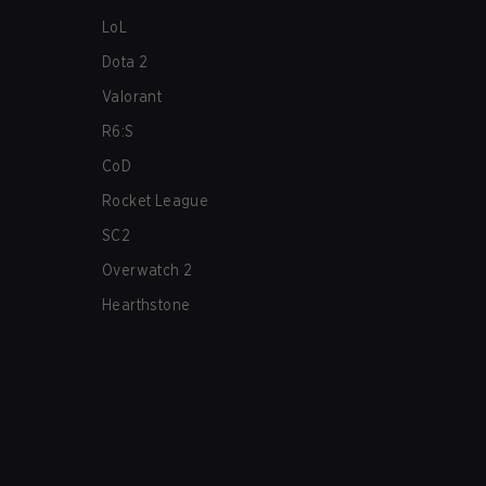
LoL
Dota 2
Valorant
R6:S
CoD
Rocket League
SC2
Overwatch 2
Hearthstone