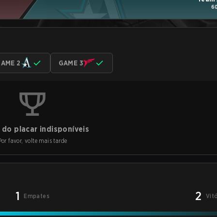
60
AME 2
GAME 3
do placar indisponíveis
Por favor, volte mais tarde
1
2
Empates
Vit