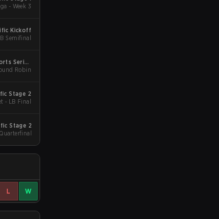
a - Week 3
fic Kickoff
LB Semifinal
orts Series
Round Robin
Asia
fic Stage 2
t - LB Final
fic Stage 2
Quarterfinal
L
W