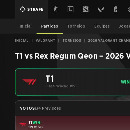
STRAFE
Inicial
Partidas
Torneios
Equipes
Joga
INICIAL
|
VALORANT
|
TORNEIOS
|
2026 VALORANT CHAMPI
T1
vs
Rex Regum Qeon
–
2026 V
T1
WIN
Classificação #15
VOTOS
134 Previsões
T1
WIN
119 Votos