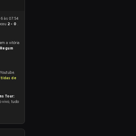
nceu
2 - 0
.
 Regum
 Youtube.
rtidas de
ns Tour: