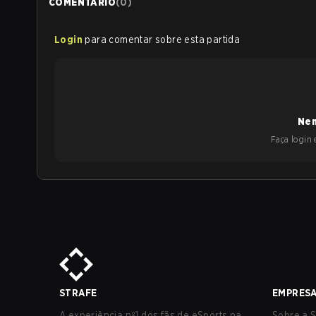
COMENTÁRIO
(
0
)
Login
para comentar sobre esta partida
Nen
Faça login e
STRAFE
EMPRES
A experiência nº1 dos fãs de eSports na
Sobre a S