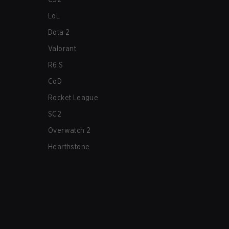
LoL
Dota 2
Valorant
R6:S
CoD
Rocket League
SC2
Overwatch 2
Hearthstone