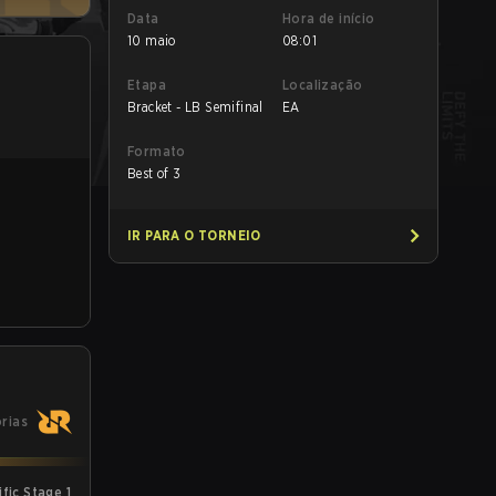
Data
Hora de início
10 maio
08:01
Etapa
Localização
Bracket - LB Semifinal
EA
Formato
Best of 3
IR PARA O TORNEIO
órias
fic Stage 1