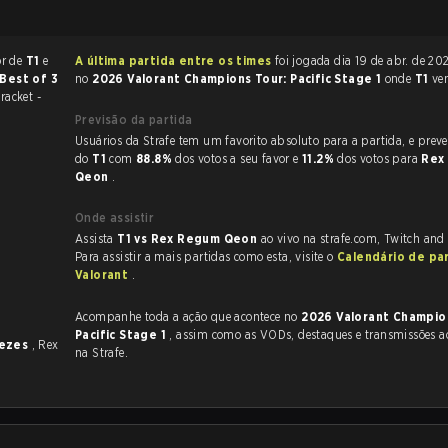
or de
T1
e
A última partida entre os times
foi jogada dia 19 de abr. de 2026 às 07:54
Best of 3
no
2026 Valorant Champions Tour: Pacific Stage 1
onde
T1
ve
racket -
Previsão da partida
Usuários da Strafe tem um favorito absoluto para a partida, e preveem a vitória
do
T1
com
88.8%
dos votos a seu favor e
11.2%
dos votos para
Rex
Qeon
.
Onde assistir
Assista
T1 vs Rex Regum Qeon
ao vivo na strafe.com, Twitch and
Para assistir a mais partidas como esta, visite o
Calendário de pa
Valorant
.
Acompanhe toda a ação que acontece no
2026 Valorant Champio
Pacific Stage 1
, assim como as VODs, destaques e transmissões ao vivo, tudo
vezes
, Rex
na Strafe.