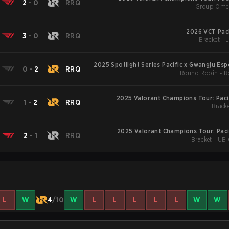
2
-
0
RRQ
Group Omeg
2026 VCT Paci
3
-
0
RRQ
Bracket - 
2025 Spotlight Series Pacific x Gwangju Esp
0
-
2
RRQ
Round Robin - 
2025 Valorant Champions Tour: Paci
1
-
2
RRQ
Bracke
2025 Valorant Champions Tour: Paci
2
-
1
RRQ
Bracket - UB 
L
W
4
/10
W
L
L
L
L
L
W
W