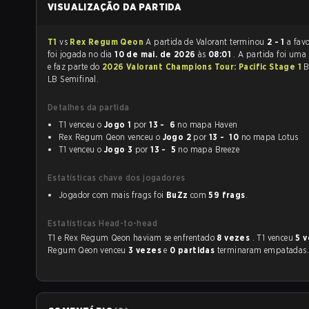
VISUALIZAÇÃO DA PARTIDA
T1
vs
Rex Regum Qeon
A partida de Valorant terminou
2 - 1
a fav
foi jogada no dia
10 de mai. de 2026
às
08:01
. A partida foi uma
e faz parte do
2026 Valorant Champions Tour: Pacific Stage 1
B
LB Semifinal.
Detalhes da partida
T1 venceu o
Jogo 1
por
13 - 6
no mapa Haven
Rex Regum Qeon venceu o
Jogo 2
por
13 - 10
no mapa Lotus
T1 venceu o
Jogo 3
por
13 - 5
no mapa Breeze
Estatísticas chave dos jogadores
Jogador com mais frags foi
BuZz
com
59 frags
.
Estatísticas Head-to-head
T1 e Rex Regum Qeon haviam se enfrentado
8 vezes
. T1 venceu
5 
Regum Qeon venceu
3 vezes
e
0 partidas
terminaram empatadas.