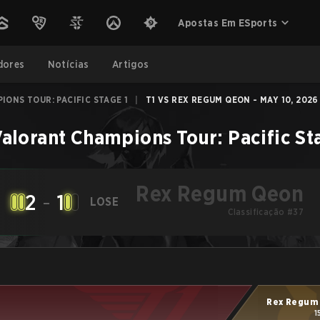
Apostas Em ESports
dores
Notícias
Artigos
ONS TOUR: PACIFIC STAGE 1
|
T1 VS REX REGUM QEON - MAY 10, 2026
alorant Champions Tour: Pacific St
Rex Regum Qeon
2
-
1
LOSE
Classificação #37
Rex Regum
1