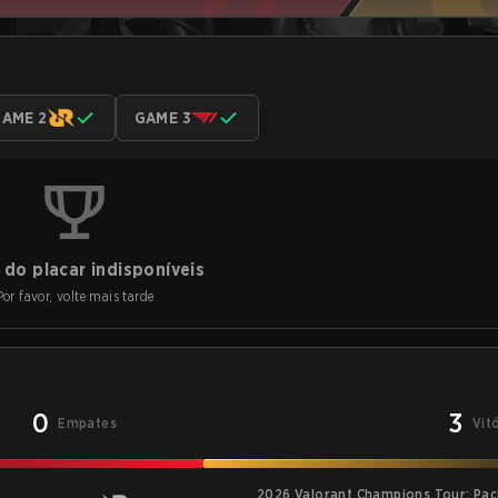
AME 2
GAME 3
do placar indisponíveis
Por favor, volte mais tarde
0
3
Empates
Vit
2026 Valorant Champions Tour: Paci