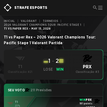
STRAFE ESPORTS
INICIAL
|
VALORANT
|
TORNEIOS
|
2026 VALORANT CHAMPIONS TOUR: PACIFIC STAGE 1
|
T1 VS PAPER REX - MAY 15, 2026
T1
vs
Paper Rex
–
2026 Valorant Champions Tour:
Pacific Stage 1
Valorant
Partida
1
-
2
PRX
T1
LOSE
WIN
Classificação #21
Classificação #3
SEU VOTO
211 Previsões
WIN
PRX
T1
181 points
23%