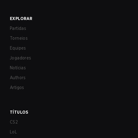
EXPLORAR
Partidas
Torneios
Equipes
Jogadores
Notícias
Authors
Artigos
TÍTULOS
CS2
LoL