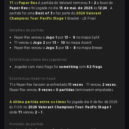
T1
vs
Paper Rex
A partida de Valorant terminou
1 - 2
a favor de
Paper Rex
e foi jogada no dia
15 de mai. de 2026
às
12:24
. A
partida foi uma
Best of 3
e faz parte do
2026 Valorant
Champions Tour: Pacific Stage 1
Bracket - LB Final.
Detalhes da partida
Paper Rex venceu o
Jogo 1
por
13 - 9
no mapa Split
T1 venceu o
Jogo 2
por
13 - 10
no mapa Ascent
Paper Rex venceu o
Jogo 3
por
13 - 8
no mapa Breeze
Estatísticas chave dos jogadores
Jogador com mais frags foi
something
com
62 frags
.
Estatísticas Head-to-head
T1 e Paper Rex haviam se enfrentado
11 vezes
. T1 venceu
2 vezes
,
Paper Rex venceu
9 vezes
e
0 partidas
terminaram empatadas.
A última partida entre os times
foi jogada dia 6 de fev. de 2026
às 11:06 no
2026 Valorant Champions Tour: Pacific Stage 1
onde
T1
venceu
2 - 1
.
Previsão da partida