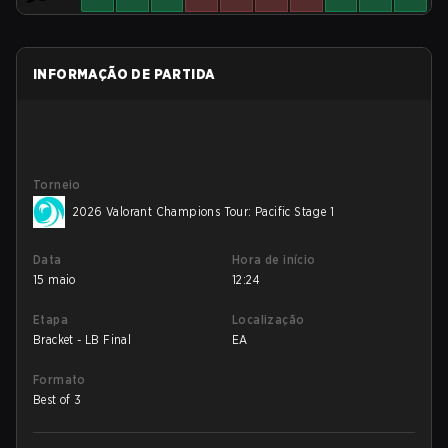
INFORMAÇÃO DE PARTIDA
Torneio
2026 Valorant Champions Tour: Pacific Stage 1
Data
Hora de início
15 maio
12:24
Etapa
Localização
Bracket - LB Final
EA
Formato
Best of 3