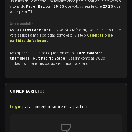
Usuários da Strafe tem um favorito claro para a partida, e preveem a
vitória do
Paper Rex
com
76.8%
dos votos a seu favor e
23.2%
dos
votos para
T1
.
Onde assistir
Assista
T1 vs Paper Rex
ao vivo na strafe.com, Twitch and Youtube.
Para assistir a mais partidas como esta, visite o
Calendário de
partidas de Valorant
.
Acompanhe toda a ação que acontece no
2026 Valorant
Champions Tour: Pacific Stage 1
, assim como as VODs,
destaques e transmissões ao vivo, tudo na Strafe.
COMENTÁRIO
(
0
)
Login
para comentar sobre esta partida