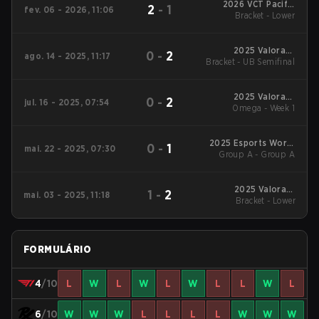
2026 VCT Pacific
2
-
1
fev. 06 - 2026, 11:06
Bracket - Lower
Kickoff
2025 Valorant
0
-
2
ago. 14 - 2025, 11:17
Bracket - UB Semifinal
Champions Tour:
Pacific Stage 2
2025 Valorant
0
-
2
jul. 16 - 2025, 07:54
Champions Tour:
Omega - Week 1
Pacific Stage 2
2025 Esports World
0
-
1
mai. 22 - 2025, 07:30
Group A - Group A
Cup
2025 Valorant
1
-
2
mai. 03 - 2025, 11:18
Champions Tour:
Bracket - Lower
Pacific Stage 1
FORMULÁRIO
4
/10
L
W
L
W
L
W
L
L
W
L
6
/10
W
W
W
L
L
L
L
W
W
W