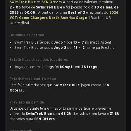
SwimTrek Blue
vs
SEN Otters
A partida de Valorant terminou
2 - 0
a favor de
SwimTrek Blue
e foi jogada no dia
30 de mai. de
2026
às
00:06
. A partida foi uma
Best of 3
e faz parte do
2026
VCT: Game Changers North America Stage 1
Bracket - UB
Quarterfinal.
Detalhes da partida
SwimTrek Blue venceu o
Jogo 1
por
13 - 7
no mapa Ascent
SwimTrek Blue venceu o
Jogo 2
por
13 - 2
no mapa Fracture
Estatísticas chave dos jogadores
Jogador com mais frags foi
k0rupt
com
36 frags
.
Estatísticas Head-to-head
Esta foi a primeira vez que
SwimTrek Blue
jogou contra
SEN
Otters
.
Previsão da partida
Usuários da Strafe tem um favorito para a partida, e preveem a
vitória do
SwimTrek Blue
com
68.2%
dos votos a seu favor e
31.8%
dos votos para
SEN Otters
.
Onde assistir