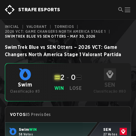
STRAFE ESPORTS
INICIAL
|
VALORANT
|
TORNEIOS
|
2026 VCT: GAME CHANGERS NORTH AMERICA STAGE 1
|
SWIMTREK BLUE VS SEN OTTERS - MAY 30, 2026
SwimTrek Blue
vs
SEN Otters
–
2026 VCT: Game
Changers North America Stage 1
Valorant
Partida
2
-
0
SEN
Swim
WIN
LOSE
Classificação #3
Classificação #80
VOTOS
85 Previsões
Swim
WIN
SEN
58 Votos
27 Votos