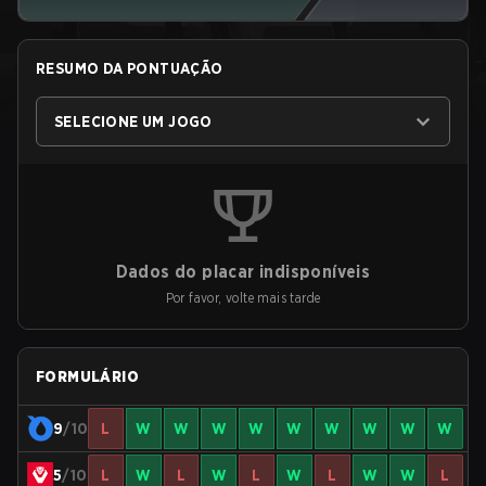
RESUMO DA PONTUAÇÃO
SELECIONE UM JOGO
Dados do placar indisponíveis
Por favor, volte mais tarde
FORMULÁRIO
9
/10
L
W
W
W
W
W
W
W
W
W
5
/10
L
W
L
W
L
W
L
W
W
L