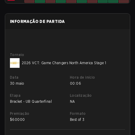
INFORMAÇÃO DE PARTIDA
Torneio
2026 VCT: Game Changers North America Stage 1
Data
Hora de início
30 maio
00:06
Etapa
Localização
Bracket - UB Quarterfinal
NA
Premiação
Formato
$
60000
Best of 3