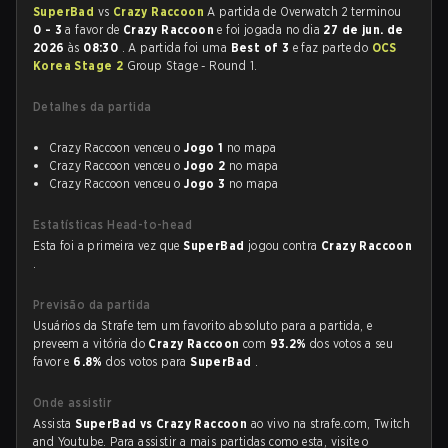
SuperBad
vs
Crazy Raccoon
A partida de Overwatch 2 terminou
0 - 3
a favor de
Crazy Raccoon
e foi jogada no dia
27 de jun. de
2026
às
08:30
. A partida foi uma
Best of 3
e faz parte do
OCS
Korea Stage 2
Group Stage - Round 1.
Detalhes da partida
Crazy Raccoon venceu o
Jogo 1
no mapa
Crazy Raccoon venceu o
Jogo 2
no mapa
Crazy Raccoon venceu o
Jogo 3
no mapa
Estatísticas Head-to-head
Esta foi a primeira vez que
SuperBad
jogou contra
Crazy Raccoon
.
Previsão da partida
Usuários da Strafe tem um favorito absoluto para a partida, e
preveem a vitória do
Crazy Raccoon
com
93.2%
dos votos a seu
favor e
6.8%
dos votos para
SuperBad
.
Onde assistir
Assista
SuperBad vs Crazy Raccoon
ao vivo na strafe.com, Twitch
and Youtube. Para assistir a mais partidas como esta, visite o