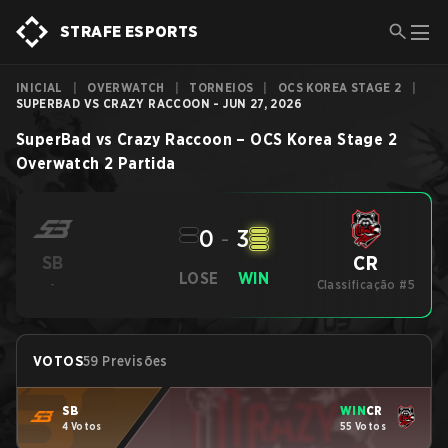
STRAFE ESPORTS
INICIAL
|
OVERWATCH
|
TORNEIOS
|
OCS KOREA STAGE 2
|
SUPERBAD VS CRAZY RACCOON - JUN 27, 2026
SuperBad
vs
Crazy Raccoon
–
OCS Korea Stage 2
Overwatch 2
Partida
0
-
3
CR
SB
LOSE
WIN
-
Classificação #5
VOTOS
59 Previsões
SB
WIN
CR
4 Votos
55 Votos