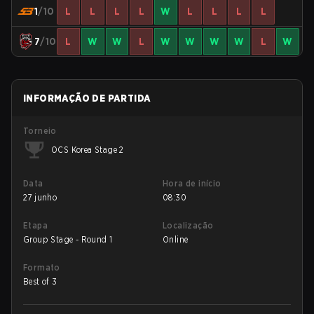
1
/10
L
L
L
L
W
L
L
L
L
7
/10
L
W
W
L
W
W
W
W
L
W
INFORMAÇÃO DE PARTIDA
Torneio
OCS Korea Stage 2
Data
Hora de início
27 junho
08:30
Etapa
Localização
Group Stage - Round 1
Online
Formato
Best of 3