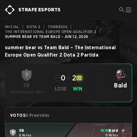
STRAFE ESPORTS
INICIAL
|
DOTA 2
|
TORNEIOS
|
THE INTERNATIONAL EUROPE OPEN QUALIFIER 2
|
SUMMER BEAR VS TEAM BALD - JUN 12, 2026
summer bear
vs
Team Bald
–
The International
Europe Open Qualifier 2
Dota 2
Partida
0
-
2
Bald
SB
LOSE
WIN
Classificação #44
-
VOTOS
0 Previsões
SB
WIN
Bald
0 Votos
0 Votos