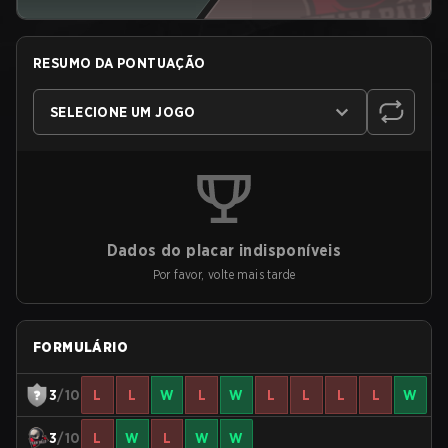
RESUMO DA PONTUAÇÃO
SELECIONE UM JOGO
Dados do placar indisponíveis
Por favor, volte mais tarde
FORMULÁRIO
3
/10
L
L
W
L
W
L
L
L
L
W
3
/10
L
W
L
W
W