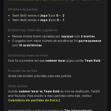
Detalhes da partida
Team Bald venceu o
Jogo 1
por
0 - 2
Team Bald venceu o
Jogo 2
por
0 - 1
Estatísticas chave dos jogadores
Maiores mortes foram causadas por
zuyzyan
com
2 mortes
.
O jogador com maior número de assistências foi
растворяемся
com
10 assistências
.
Estatísticas Head-to-head
Esta foi a primeira vez que
summer bear
jogou contra
Team Bald
.
Previsão da partida
Ainda não existem previsões para esta partida.
Onde assistir
Assista
summer bear vs Team Bald
ao vivo na strafe.com, Twitch
and Youtube. Para assistir a mais partidas como esta, visite o
Calendário de partidas de Dota 2
.
Acompanhe toda a ação que acontece no
The International