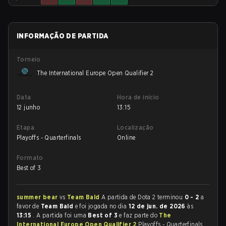
INFORMAÇÃO DE PARTIDA
Torneio
The International Europe Open Qualifier 2
Data
Hora de início
12 junho
13:15
Etapa
Localização
Playoffs - Quarterfinals
Online
Formato
Best of 3
summer bear
vs
Team Bald
A partida de Dota 2 terminou
0 - 2
a
favor de
Team Bald
e foi jogada no dia
12 de jun. de 2026
às
13:15
. A partida foi uma
Best of 3
e faz parte do
The
International Europe Open Qualifier 2
Playoffs - Quarterfinals.