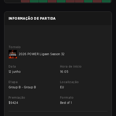
INFORMAÇÃO DE PARTIDA
Torneio
2026 POWER Ligaen Season 32
Data
Hora de início
12 junho
16:05
Etapa
Localização
Group B - Group B
EU
Premiação
Formato
$
9424
Best of 1