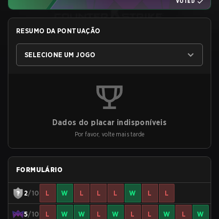
VOTED
RESUMO DA PONTUAÇÃO
SELECIONE UM JOGO
Dados do placar indisponíveis
Por favor, volte mais tarde
FORMULÁRIO
2
/10
L
W
L
L
L
W
L
L
5
/10
L
W
W
L
W
L
L
W
L
W