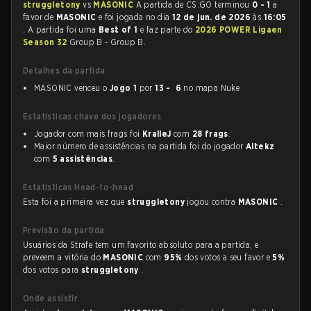
struggletony
vs
MASONIC
A partida de CS:GO terminou
0 - 1
a
favor de
MASONIC
e foi jogada no dia
12 de jun. de 2026
às
16:05
. A partida foi uma
Best of 1
e faz parte do
2026 POWER Ligaen
Season 32
Group B - Group B.
Detalhes da partida
MASONIC venceu o
Jogo 1
por
13 - 6
no mapa Nuke
Estatísticas chave dos jogadores
Jogador com mais frags foi
KralleJ
com
28 frags
.
Maior número de assistências na partida foi do jogador
Altekz
com
5 assistências
.
Estatísticas Head-to-head
Esta foi a primeira vez que
struggletony
jogou contra
MASONIC
.
Previsão da partida
Usuários da Strafe tem um favorito absoluto para a partida, e
preveem a vitória do
MASONIC
com
95%
dos votos a seu favor e
5%
dos votos para
struggletony
.
Onde assistir