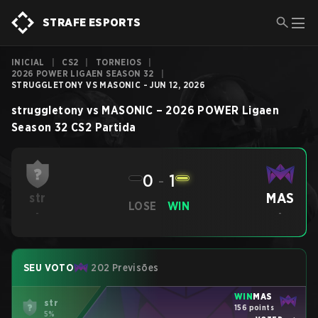
STRAFE ESPORTS
INICIAL
|
CS2
|
TORNEIOS
|
2026 POWER LIGAEN SEASON 32
|
STRUGGLETONY VS MASONIC - JUN 12, 2026
struggletony
vs
MASONIC
–
2026 POWER Ligaen
Season 32
CS2
Partida
0
-
1
MAS
str
LOSE
WIN
-
-
SEU VOTO
202 Previsões
WIN
MAS
str
156 points
5%