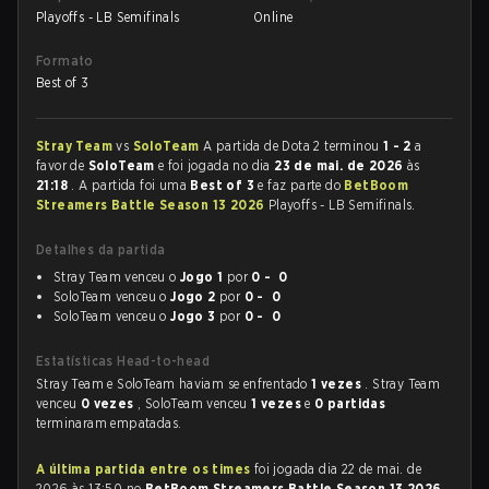
Playoffs - LB Semifinals
Online
Formato
Best of 3
Stray Team
vs
SoloTeam
A partida de Dota 2 terminou
1 - 2
a
favor de
SoloTeam
e foi jogada no dia
23 de mai. de 2026
às
21:18
. A partida foi uma
Best of 3
e faz parte do
BetBoom
Streamers Battle Season 13 2026
Playoffs - LB Semifinals.
Detalhes da partida
Stray Team venceu o
Jogo 1
por
0 - 0
SoloTeam venceu o
Jogo 2
por
0 - 0
SoloTeam venceu o
Jogo 3
por
0 - 0
Estatísticas Head-to-head
Stray Team e SoloTeam haviam se enfrentado
1 vezes
. Stray Team
venceu
0 vezes
, SoloTeam venceu
1 vezes
e
0 partidas
terminaram empatadas.
A última partida entre os times
foi jogada dia 22 de mai. de
2026 às 13:50 no
BetBoom Streamers Battle Season 13 2026