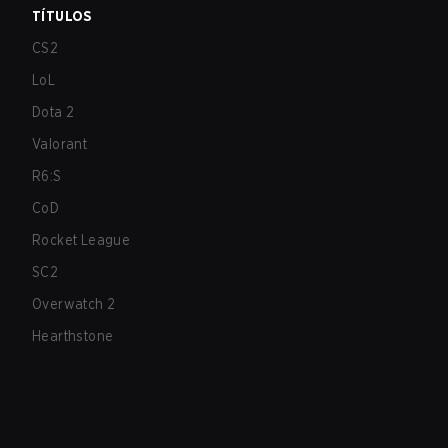
TÍTULOS
CS2
LoL
Dota 2
Valorant
R6:S
CoD
Rocket League
SC2
Overwatch 2
Hearthstone