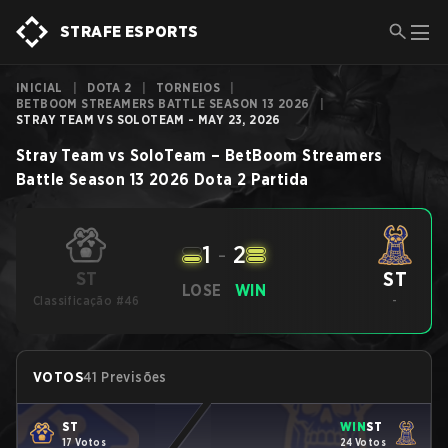
STRAFE ESPORTS
INICIAL
|
DOTA 2
|
TORNEIOS
|
BETBOOM STREAMERS BATTLE SEASON 13 2026
|
STRAY TEAM VS SOLOTEAM - MAY 23, 2026
Stray Team
vs
SoloTeam
–
BetBoom Streamers
Battle Season 13 2026
Dota 2
Partida
1
-
2
ST
ST
LOSE
WIN
Classificação #46
-
VOTOS
41 Previsões
ST
WIN
ST
17 Votos
24 Votos