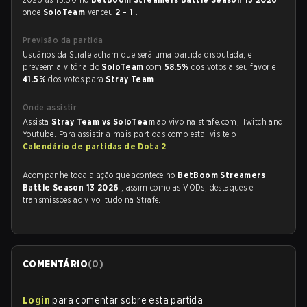
onde
SoloTeam
venceu
2 - 1
.
Previsão da partida
Usuários da Strafe acham que será uma partida disputada, e
preveem a vitória do
SoloTeam
com
58.5%
dos votos a seu favor e
41.5%
dos votos para
Stray Team
.
Onde assistir
Assista
Stray Team vs SoloTeam
ao vivo na strafe.com, Twitch and
Youtube. Para assistir a mais partidas como esta, visite o
Calendário de partidas de Dota 2
.
Acompanhe toda a ação que acontece no
BetBoom Streamers
Battle Season 13 2026
, assim como as VODs, destaques e
transmissões ao vivo, tudo na Strafe.
COMENTÁRIO
(
0
)
Login
para comentar sobre esta partida