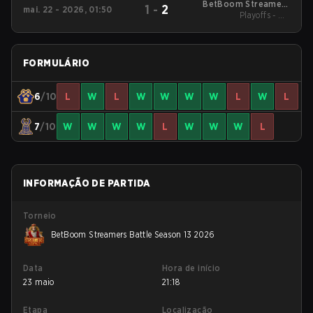
BetBoom Streamers
1
-
2
mai. 22 - 2026, 01:50
Battle Season 13 2026
Playoffs - UB
Quarterfinals
FORMULÁRIO
6
/10
L
W
L
W
W
W
W
L
W
L
7
/10
W
W
W
W
L
W
W
W
L
INFORMAÇÃO DE PARTIDA
Torneio
BetBoom Streamers Battle Season 13 2026
Data
Hora de início
23 maio
21:18
Etapa
Localização