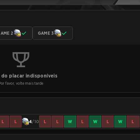
AME 2
GAME 3
do placar indisponíveis
Por favor, volte mais tarde
L
L
4
/10
L
L
W
L
W
L
W
L