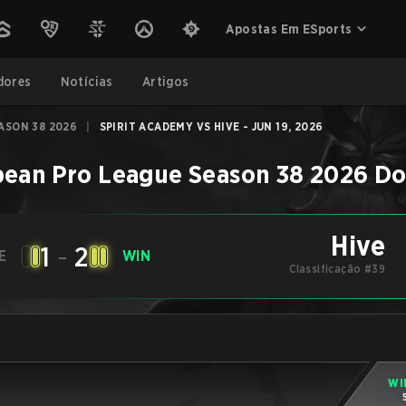
Apostas Em ESports
dores
Notícias
Artigos
ASON 38 2026
|
SPIRIT ACADEMY VS HIVE - JUN 19, 2026
ean Pro League Season 38 2026
Do
Hive
1
-
2
E
WIN
Classificação #39
WI