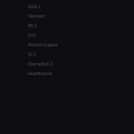
Dota 2
Valorant
R6:S
CoD
Rocket League
SC2
Overwatch 2
Hearthstone