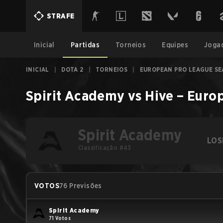
STRAFE
Inicial
Partidas
Torneios
Equipes
Joga
INICIAL
|
DOTA 2
|
TORNEIOS
|
EUROPEAN PRO LEAGUE SE
Spirit Academy
vs
Hive
–
Europ
Spirit Academy
LOS
Classificação #43
VOTOS
76 Previsões
Spirit Academy
71 Votos