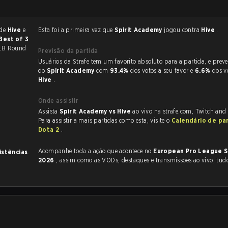
 de
Hive
e
Esta foi a primeira vez que
Spirit Academy
jogou contra
Hive
.
Best of 3
 LB Round
Previsão da partida
Usuários da Strafe tem um favorito absoluto para a partida, e preveem a vitória
do
Spirit Academy
com
93.4%
dos votos a seu favor e
6.6%
dos v
Hive
.
Onde assistir
Assista
Spirit Academy vs Hive
ao vivo na strafe.com, Twitch and
Para assistir a mais partidas como esta, visite o
Calendário de pa
Dota 2
.
Acompanhe toda a ação que acontece no
European Pro League S
istências
.
2026
, assim como as VODs, destaques e transmissões ao vivo, tud