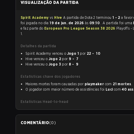
VISUALIZAÇÃO DA PARTIDA
Spirit Academy
vs
Hive
A partida de Dota 2 terminou
1 - 2
a favor
foi jogada no dia
19 de jun. de 2026
às
09:10
. A partida foi uma
e faz parte do
European Pro League Season 38 2026
Playoffs -
1.
Detalhes da partida
Spirit Academy venceu o
Jogo 1
por
22 - 10
Hive venceu o
Jogo 2
por
9 - 7
Hive venceu o
Jogo 3
por
8 - 9
Estatísticas chave dos jogadores
Maiores mortes foram causadas por
playmaker
com
21 mortes
.
O jogador com maior número de assistências foi
Luci
com
40 ass
Estatísticas Head-to-head
COMENTÁRIO
(
0
)