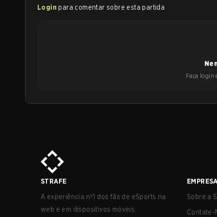
Login
para comentar sobre esta partida
Nen
Faça login e
STRAFE
EMPRES
A experiência nº1 dos fãs de eSports na
Sobre a S
web e em dispositivos móveis.
Contate-