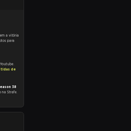
otos para
 Youtube.
rtidas de
eason 38
o na Strafe.