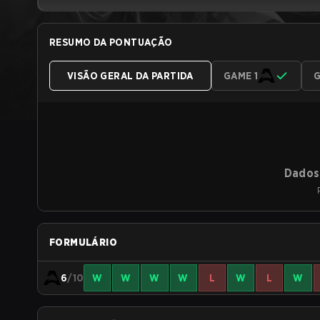
RESUMO DA PONTUAÇÃO
VISÃO GERAL DA PARTIDA
GAME 1
G
Dados 
FORMULÁRIO
6
/10
W
W
W
W
L
W
L
W