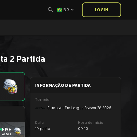
BR
LOGIN
ta 2
Partida
INFORMAÇÃO DE PARTIDA
Torneio
European Pro League Season 38 2026
Data
Hora de início
19 junho
09:10
N
Hive
5 Votos