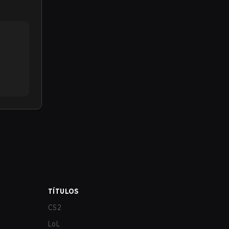
TÍTULOS
CS2
LoL