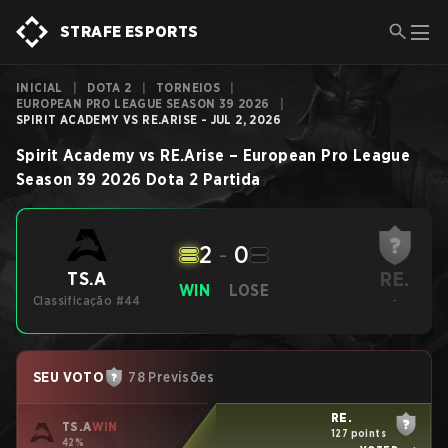
STRAFE ESPORTS
INICIAL
|
DOTA 2
|
TORNEIOS
|
EUROPEAN PRO LEAGUE SEASON 39 2026
|
SPIRIT ACADEMY VS RE.ARISE - JUL 2, 2026
Spirit Academy
vs
RE.Arise
–
European Pro League
Season 39 2026
Dota 2
Partida
2
-
0
RE.
TS.A
WIN
LOSE
Classificação #44
-
SEU VOTO
78 Previsões
RE.
TS.A
WIN
127 points
42%