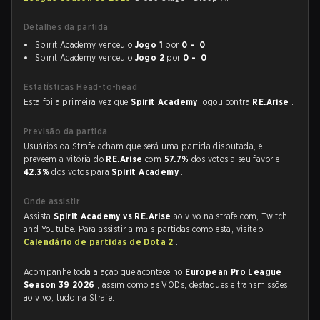
Detalhes da partida
Spirit Academy venceu o
Jogo 1
por
0 - 0
Spirit Academy venceu o
Jogo 2
por
0 - 0
Estatísticas Head-to-head
Esta foi a primeira vez que
Spirit Academy
jogou contra
RE.Arise
.
Previsão da partida
Usuários da Strafe acham que será uma partida disputada, e
preveem a vitória do
RE.Arise
com
57.7%
dos votos a seu favor e
42.3%
dos votos para
Spirit Academy
.
Onde assistir
Assista
Spirit Academy vs RE.Arise
ao vivo na strafe.com, Twitch
and Youtube. Para assistir a mais partidas como esta, visite o
Calendário de partidas de Dota 2
.
Acompanhe toda a ação que acontece no
European Pro League
Season 39 2026
, assim como as VODs, destaques e transmissões
ao vivo, tudo na Strafe.