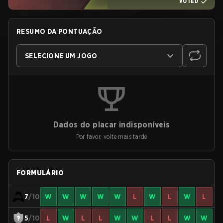
VOTED
RESUMO DA PONTUAÇÃO
SELECIONE UM JOGO
Dados do placar indisponíveis
Por favor, volte mais tarde
FORMULÁRIO
7
/10
W
W
W
W
W
L
W
L
W
L
5
/10
L
W
L
L
W
W
L
L
W
W