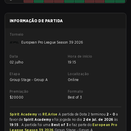
INFORMAÇÃO DE PARTIDA
Torneio
European Pro League Season 39 2026
Data
Hora de início
02 julho
19:15
Etapa
Localização
Group Stage - Group A
Online
Premiação
Formato
$
20000
Best of 3
Spirit Academy
vs
RE.Arise
A partida de Dota 2 terminou
2 - 0
a
favor de
Spirit Academy
e foi jogada no dia
2 de jul. de 2026
às
19:15
. A partida foi uma
Best of 3
e faz parte do
European Pro
League Season 39 2026
Group Stage - Group A.